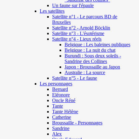
Un faune sur l'épaule
Les satellites
Satellite n°1 - Le parcours BD de
Bruxelles
Satellite n°2 - Arnold Böcklin
Satellite n°3 - L'ésotérisme
Satellite n°4 - Lieux réels
Belgique : Les baleines publiques
Belgique : La nuit du chat
Burundi : Sous deux soleils -
Sandrine des Collines
Japon : Broussaille au Japon
Australie : La source
Satellite n°5 - Le faune
Les personnages
Bernard
Eléonore
Oncle Réné
Tante
Tante Hélène
Catherine
Broussaille - Personnages
Sandrine
Alex