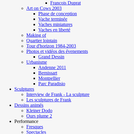
François Duprat
Art on Cows 2003
Phase de conception
Vache terminée
Vaches miniatures
Vaches en liberté
Making of
Quartier lointain
Tour d'horizon 1984-2003
Photos et vidéos des évenements
Grand Dessin
Urbanisme
Andenne 2011
Bernissart
Montpellier
Parc Paradisio
Sculptures
Interview de Frank - La sculpture
Les sculptures de Frank
Dessins animés
Kleiner Dodo
Ours plume 2
Performance
Fresques
Spectacles