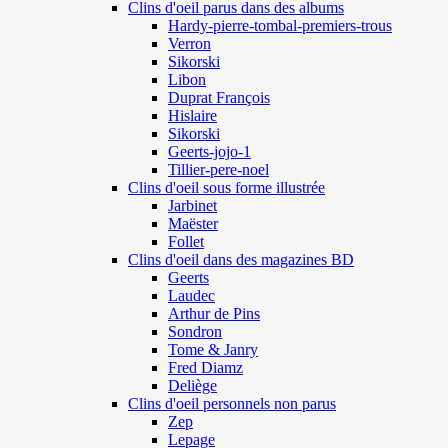
Clins d'oeil parus dans des albums
Hardy-pierre-tombal-premiers-trous
Verron
Sikorski
Libon
Duprat François
Hislaire
Sikorski
Geerts-jojo-1
Tillier-pere-noel
Clins d'oeil sous forme illustrée
Jarbinet
Maëster
Follet
Clins d'oeil dans des magazines BD
Geerts
Laudec
Arthur de Pins
Sondron
Tome & Janry
Fred Diamz
Deliège
Clins d'oeil personnels non parus
Zep
Lepage