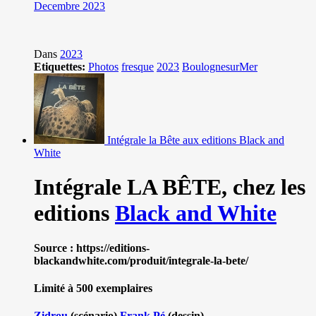
Decembre 2023
Dans
2023
Etiquettes:
Photos
fresque
2023
BoulognesurMer
Intégrale la Bête aux editions Black and
White
Intégrale LA BÊTE,
chez les
editions
Black and White
Source : https://editions-
blackandwhite.com/produit/integrale-la-bete/
Limité à 500 exemplaires
Zidrou
(scénario)
Frank Pé
(dessin)