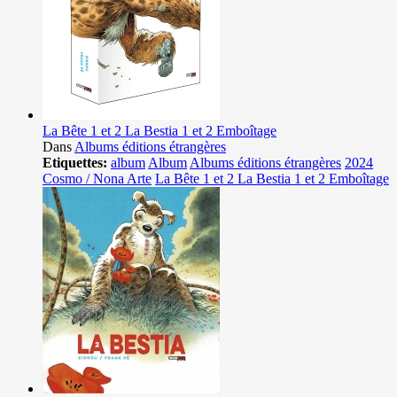
La Bête 1 et 2 La Bestia 1 et 2 Emboîtage
Dans
Albums éditions étrangères
Etiquettes:
album
Album
Albums éditions étrangères
2024
Cosmo / Nona Arte
La Bête 1 et 2 La Bestia 1 et 2 Emboîtage