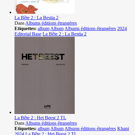
La Bête 2 : La Bestia 2
Dans
Albums éditions étrangères
Etiquettes:
album
Album
Albums éditions étrangères
2024
Editorial Base
La Bête 2 : La Bestia 2
La Bête 2 : Het Beest 2 TL
Dans
Albums éditions étrangères
Etiquettes:
album
Album
Albums éditions étrangères
Khani
2024
La Bête 2 : Het Beest 2 TL