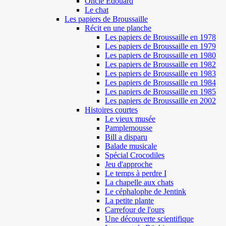
Oncle Edouard
Le chat
Les papiers de Broussaille
Récit en une planche
Les papiers de Broussaille en 1978
Les papiers de Broussaille en 1979
Les papiers de Broussaille en 1980
Les papiers de Broussaille en 1982
Les papiers de Broussaille en 1983
Les papiers de Broussaille en 1984
Les papiers de Broussaille en 1985
Les papiers de Broussaille en 2002
Histoires courtes
Le vieux musée
Pamplemousse
Bill a disparu
Balade musicale
Spécial Crocodiles
Jeu d'approche
Le temps à perdre I
La chapelle aux chats
Le céphalophe de Jentink
La petite plante
Carrefour de l'ours
Une découverte scientifique