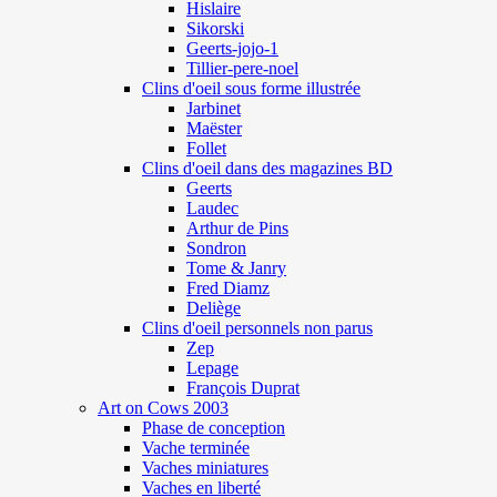
Hislaire
Sikorski
Geerts-jojo-1
Tillier-pere-noel
Clins d'oeil sous forme illustrée
Jarbinet
Maëster
Follet
Clins d'oeil dans des magazines BD
Geerts
Laudec
Arthur de Pins
Sondron
Tome & Janry
Fred Diamz
Deliège
Clins d'oeil personnels non parus
Zep
Lepage
François Duprat
Art on Cows 2003
Phase de conception
Vache terminée
Vaches miniatures
Vaches en liberté