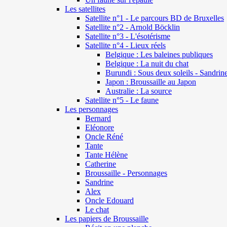
Les satellites
Satellite n°1 - Le parcours BD de Bruxelles
Satellite n°2 - Arnold Böcklin
Satellite n°3 - L'ésotérisme
Satellite n°4 - Lieux réels
Belgique : Les baleines publiques
Belgique : La nuit du chat
Burundi : Sous deux soleils - Sandrin
Japon : Broussaille au Japon
Australie : La source
Satellite n°5 - Le faune
Les personnages
Bernard
Eléonore
Oncle Réné
Tante
Tante Hélène
Catherine
Broussaille - Personnages
Sandrine
Alex
Oncle Edouard
Le chat
Les papiers de Broussaille