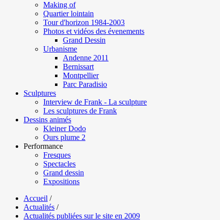
Making of
Quartier lointain
Tour d'horizon 1984-2003
Photos et vidéos des évenements
Grand Dessin
Urbanisme
Andenne 2011
Bernissart
Montpellier
Parc Paradisio
Sculptures
Interview de Frank - La sculpture
Les sculptures de Frank
Dessins animés
Kleiner Dodo
Ours plume 2
Performance
Fresques
Spectacles
Grand dessin
Expositions
Accueil
/
Actualités
/
Actualités publiées sur le site en 2009