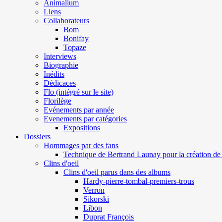
Animalium
Liens
Collaborateurs
Bom
Bonifay
Topaze
Interviews
Biographie
Inédits
Dédicaces
Flo (intégré sur le site)
Florilège
Evénements par année
Evenements par catégories
Expositions
Dossiers
Hommages par des fans
Technique de Bertrand Launay pour la création de 
Clins d'oeil
Clins d'oeil parus dans des albums
Hardy-pierre-tombal-premiers-trous
Verron
Sikorski
Libon
Duprat François