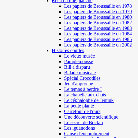
Récit en une planche
Les papiers de Broussaille en 1978
Les papiers de Broussaille en 1979
Les papiers de Broussaille en 1980
Les papiers de Broussaille en 1982
Les papiers de Broussaille en 1983
Les papiers de Broussaille en 1984
Les papiers de Broussaille en 1985
Les papiers de Broussaille en 2002
Histoires courtes
Le vieux musée
Pamplemousse
Bill a disparu
Balade musicale
Spécial Crocodiles
Jeu d'approche
Le temps à perdre I
La chapelle aux chats
Le céphalophe de Jentink
La petite plante
Carrefour de l'ours
Une découverte scientifique
Le secret de Böckin
Les iguanodons
Cause d'encombrement