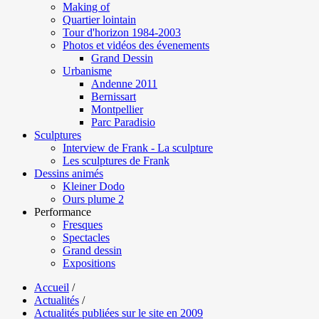
Making of
Quartier lointain
Tour d'horizon 1984-2003
Photos et vidéos des évenements
Grand Dessin
Urbanisme
Andenne 2011
Bernissart
Montpellier
Parc Paradisio
Sculptures
Interview de Frank - La sculpture
Les sculptures de Frank
Dessins animés
Kleiner Dodo
Ours plume 2
Performance
Fresques
Spectacles
Grand dessin
Expositions
Accueil
/
Actualités
/
Actualités publiées sur le site en 2009