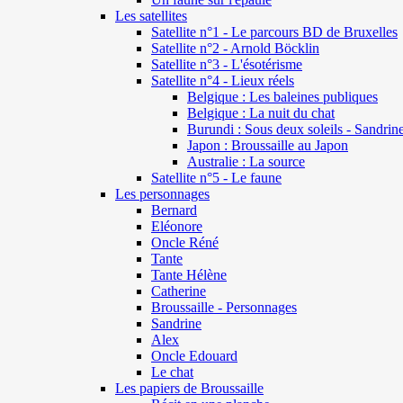
Les satellites
Satellite n°1 - Le parcours BD de Bruxelles
Satellite n°2 - Arnold Böcklin
Satellite n°3 - L'ésotérisme
Satellite n°4 - Lieux réels
Belgique : Les baleines publiques
Belgique : La nuit du chat
Burundi : Sous deux soleils - Sandrin
Japon : Broussaille au Japon
Australie : La source
Satellite n°5 - Le faune
Les personnages
Bernard
Eléonore
Oncle Réné
Tante
Tante Hélène
Catherine
Broussaille - Personnages
Sandrine
Alex
Oncle Edouard
Le chat
Les papiers de Broussaille