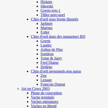
Hislaire
Sikorski
Geerts-jojo-1
Tillier-pere-noel
Clins d'oeil sous forme illustrée
Jarbinet
Maëster
Follet
Clins d'oeil dans des magazines BD
Geerts
Laudec
Arthur de Pins
Sondron
Tome & Janry
Fred Diamz
Deliège
Clins d'oeil personnels non parus
Zep
Lepage
François Duprat
Art on Cows 2003
Phase de conception
Vache terminée
Vaches miniatures
Vaches en liberté