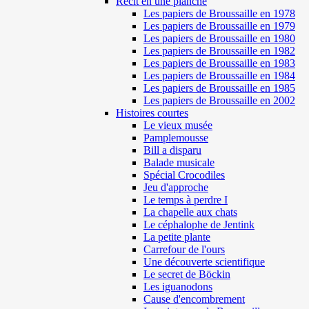
Récit en une planche
Les papiers de Broussaille en 1978
Les papiers de Broussaille en 1979
Les papiers de Broussaille en 1980
Les papiers de Broussaille en 1982
Les papiers de Broussaille en 1983
Les papiers de Broussaille en 1984
Les papiers de Broussaille en 1985
Les papiers de Broussaille en 2002
Histoires courtes
Le vieux musée
Pamplemousse
Bill a disparu
Balade musicale
Spécial Crocodiles
Jeu d'approche
Le temps à perdre I
La chapelle aux chats
Le céphalophe de Jentink
La petite plante
Carrefour de l'ours
Une découverte scientifique
Le secret de Böckin
Les iguanodons
Cause d'encombrement