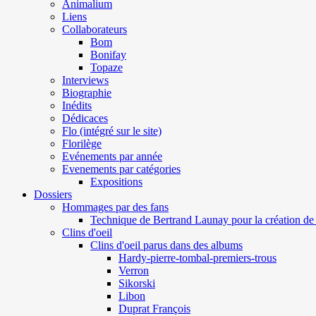
Animalium
Liens
Collaborateurs
Bom
Bonifay
Topaze
Interviews
Biographie
Inédits
Dédicaces
Flo (intégré sur le site)
Florilège
Evénements par année
Evenements par catégories
Expositions
Dossiers
Hommages par des fans
Technique de Bertrand Launay pour la création de 
Clins d'oeil
Clins d'oeil parus dans des albums
Hardy-pierre-tombal-premiers-trous
Verron
Sikorski
Libon
Duprat François