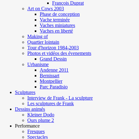
François Duprat
Art on Cows 2003
Phase de conception
Vache terminée
Vaches miniatures
Vaches en liberté
Making of
Quartier lointain
Tour d'horizon 1984-2003
Photos et vidéos des évenements
Grand Dessin
Urbanisme
Andenne 2011
Bernissart
Montpellier
Parc Paradisio
Sculptures
Interview de Frank - La sculpture
Les sculptures de Frank
Dessins animés
Kleiner Dodo
Ours plume 2
Performance
Fresques
Spectacles