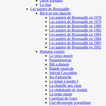
Oncle Edouard
Le chat
Les papiers de Broussaille
Récit en une planche
Les papiers de Broussaille en 1978
Les papiers de Broussaille en 1979
Les papiers de Broussaille en 1980
Les papiers de Broussaille en 1982
Les papiers de Broussaille en 1983
Les papiers de Broussaille en 1984
Les papiers de Broussaille en 1985
Les papiers de Broussaille en 2002
Histoires courtes
Le vieux musée
Pamplemousse
Bill a disparu
Balade musicale
Spécial Crocodiles
Jeu d'approche
Le temps à perdre I
La chapelle aux chats
Le céphalophe de Jentink
La petite plante
Carrefour de l'ours
Une découverte scientifique