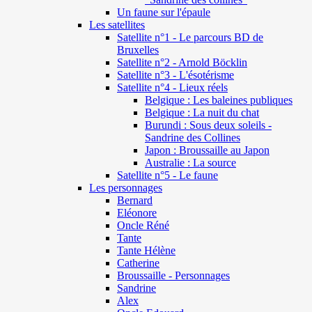
Un faune sur l'épaule
Les satellites
Satellite n°1 - Le parcours BD de
Bruxelles
Satellite n°2 - Arnold Böcklin
Satellite n°3 - L'ésotérisme
Satellite n°4 - Lieux réels
Belgique : Les baleines publiques
Belgique : La nuit du chat
Burundi : Sous deux soleils -
Sandrine des Collines
Japon : Broussaille au Japon
Australie : La source
Satellite n°5 - Le faune
Les personnages
Bernard
Eléonore
Oncle Réné
Tante
Tante Hélène
Catherine
Broussaille - Personnages
Sandrine
Alex