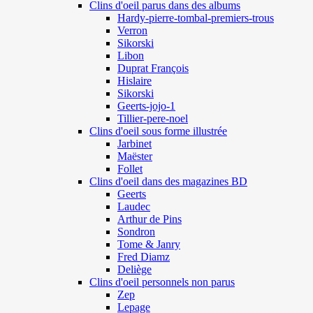
Clins d'oeil parus dans des albums
Hardy-pierre-tombal-premiers-trous
Verron
Sikorski
Libon
Duprat François
Hislaire
Sikorski
Geerts-jojo-1
Tillier-pere-noel
Clins d'oeil sous forme illustrée
Jarbinet
Maëster
Follet
Clins d'oeil dans des magazines BD
Geerts
Laudec
Arthur de Pins
Sondron
Tome & Janry
Fred Diamz
Deliège
Clins d'oeil personnels non parus
Zep
Lepage