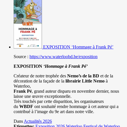
EXPOSITION ‘Hommage à Frank Pé’
Source :
https://www.waterloobd.be/exposition
EXPOSITION
‘Hommage à
Frank Pé
’
Créateur de notre trophée des
Nemo’s de la BD
et de la
décoration de la façade de la
librairie Little Nemo
à
Waterloo,
Frank Pé
, grand auteur disparu en novembre dernier, nous
laisse une œuvre exceptionnelle.
Très touchés par cette disparition, les organisateurs
du
WBDF
ont souhaité rendre hommage à cet auteur qui a
contribué à l’image du 9e art dans notre ville.
Dans
Actualités 2026
Etiquettes:
Exposition
2026
Waterloo
Festival de Waterloo