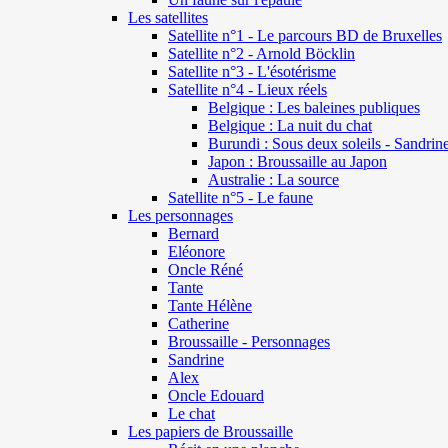
Les satellites
Satellite n°1 - Le parcours BD de Bruxelles
Satellite n°2 - Arnold Böcklin
Satellite n°3 - L'ésotérisme
Satellite n°4 - Lieux réels
Belgique : Les baleines publiques
Belgique : La nuit du chat
Burundi : Sous deux soleils - Sandrin
Japon : Broussaille au Japon
Australie : La source
Satellite n°5 - Le faune
Les personnages
Bernard
Eléonore
Oncle Réné
Tante
Tante Hélène
Catherine
Broussaille - Personnages
Sandrine
Alex
Oncle Edouard
Le chat
Les papiers de Broussaille