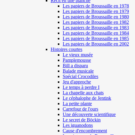
Récit en une planche
Les papiers de Broussaille en 1978
Les papiers de Broussaille en 1979
Les papiers de Broussaille en 1980
Les papiers de Broussaille en 1982
Les papiers de Broussaille en 1983
Les papiers de Broussaille en 1984
Les papiers de Broussaille en 1985
Les papiers de Broussaille en 2002
Histoires courtes
Le vieux musée
Pamplemousse
Bill a disparu
Balade musicale
Spécial Crocodiles
Jeu d'approche
Le temps à perdre I
La chapelle aux chats
Le céphalophe de Jentink
La petite plante
Carrefour de l'ours
Une découverte scientifique
Le secret de Böckin
Les iguanodons
Cause d'encombrement