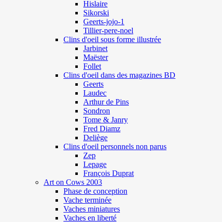
Hislaire
Sikorski
Geerts-jojo-1
Tillier-pere-noel
Clins d'oeil sous forme illustrée
Jarbinet
Maëster
Follet
Clins d'oeil dans des magazines BD
Geerts
Laudec
Arthur de Pins
Sondron
Tome & Janry
Fred Diamz
Deliège
Clins d'oeil personnels non parus
Zep
Lepage
François Duprat
Art on Cows 2003
Phase de conception
Vache terminée
Vaches miniatures
Vaches en liberté