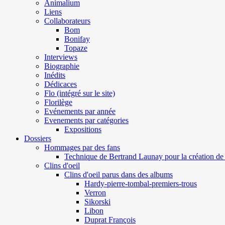
Animalium
Liens
Collaborateurs
Bom
Bonifay
Topaze
Interviews
Biographie
Inédits
Dédicaces
Flo (intégré sur le site)
Florilège
Evénements par année
Evenements par catégories
Expositions
Dossiers
Hommages par des fans
Technique de Bertrand Launay pour la création de 
Clins d'oeil
Clins d'oeil parus dans des albums
Hardy-pierre-tombal-premiers-trous
Verron
Sikorski
Libon
Duprat François