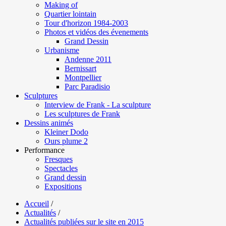
Making of
Quartier lointain
Tour d'horizon 1984-2003
Photos et vidéos des évenements
Grand Dessin
Urbanisme
Andenne 2011
Bernissart
Montpellier
Parc Paradisio
Sculptures
Interview de Frank - La sculpture
Les sculptures de Frank
Dessins animés
Kleiner Dodo
Ours plume 2
Performance
Fresques
Spectacles
Grand dessin
Expositions
Accueil
/
Actualités
/
Actualités publiées sur le site en 2015