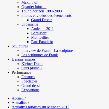
Making of
Quartier lointain
Tour d'horizon 1984-2003
Photos et vidéos des évenements
Grand Dessin
Urbanisme
Andenne 2011
Bernissart
Montpellier
Parc Paradisio
Sculptures
Interview de Frank - La sculpture
Les sculptures de Frank
Dessins animés
Kleiner Dodo
Ours plume 2
Performance
Fresques
Spectacles
Grand dessin
Expositions
Accueil
/
Actualités
/
Actualités publiées sur le site en 2015