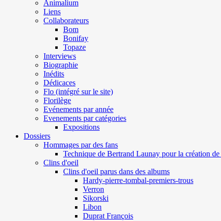
Animalium
Liens
Collaborateurs
Bom
Bonifay
Topaze
Interviews
Biographie
Inédits
Dédicaces
Flo (intégré sur le site)
Florilège
Evénements par année
Evenements par catégories
Expositions
Dossiers
Hommages par des fans
Technique de Bertrand Launay pour la création de 
Clins d'oeil
Clins d'oeil parus dans des albums
Hardy-pierre-tombal-premiers-trous
Verron
Sikorski
Libon
Duprat François