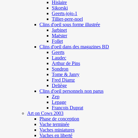
Hislaire
Sikorski
Geerts-jojo-1
Tillier-pere-noel
Clins d'oeil sous forme illustrée
Jarbinet
Maëster
Follet
Clins d'oeil dans des magazines BD
Geerts
Laudec
Arthur de Pins
Sondron
Tome & Janry
Fred Diamz
Deliège
Clins d'oeil personnels non parus
Zep
Lepage
François Duprat
Art on Cows 2003
Phase de conception
Vache terminée
Vaches miniatures
Vaches en liberté