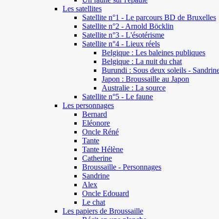
Les satellites
Satellite n°1 - Le parcours BD de Bruxelles
Satellite n°2 - Arnold Böcklin
Satellite n°3 - L'ésotérisme
Satellite n°4 - Lieux réels
Belgique : Les baleines publiques
Belgique : La nuit du chat
Burundi : Sous deux soleils - Sandrin
Japon : Broussaille au Japon
Australie : La source
Satellite n°5 - Le faune
Les personnages
Bernard
Eléonore
Oncle Réné
Tante
Tante Hélène
Catherine
Broussaille - Personnages
Sandrine
Alex
Oncle Edouard
Le chat
Les papiers de Broussaille