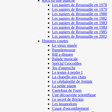
Récit en une planche
Les papiers de Broussaille en 1978
Les papiers de Broussaille en 1979
Les papiers de Broussaille en 1980
Les papiers de Broussaille en 1982
Les papiers de Broussaille en 1983
Les papiers de Broussaille en 1984
Les papiers de Broussaille en 1985
Les papiers de Broussaille en 2002
Histoires courtes
Le vieux musée
Pamplemousse
Bill a disparu
Balade musicale
Spécial Crocodiles
Jeu d'approche
Le temps à perdre I
La chapelle aux chats
Le céphalophe de Jentink
La petite plante
Carrefour de l'ours
Une découverte scientifique
Le secret de Böckin
Les iguanodons
Cause d'encombrement