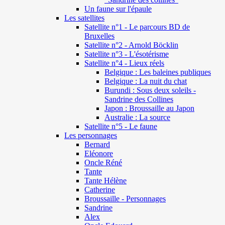
Un faune sur l'épaule
Les satellites
Satellite n°1 - Le parcours BD de
Bruxelles
Satellite n°2 - Arnold Böcklin
Satellite n°3 - L'ésotérisme
Satellite n°4 - Lieux réels
Belgique : Les baleines publiques
Belgique : La nuit du chat
Burundi : Sous deux soleils -
Sandrine des Collines
Japon : Broussaille au Japon
Australie : La source
Satellite n°5 - Le faune
Les personnages
Bernard
Eléonore
Oncle Réné
Tante
Tante Hélène
Catherine
Broussaille - Personnages
Sandrine
Alex