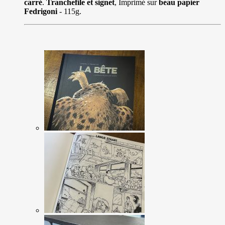
carré
.
Tranchefile et signet
, Imprimé sur
beau papier
Fedrigoni
- 115g.