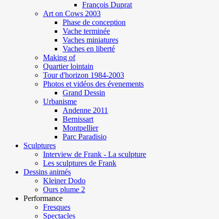
François Duprat
Art on Cows 2003
Phase de conception
Vache terminée
Vaches miniatures
Vaches en liberté
Making of
Quartier lointain
Tour d'horizon 1984-2003
Photos et vidéos des évenements
Grand Dessin
Urbanisme
Andenne 2011
Bernissart
Montpellier
Parc Paradisio
Sculptures
Interview de Frank - La sculpture
Les sculptures de Frank
Dessins animés
Kleiner Dodo
Ours plume 2
Performance
Fresques
Spectacles