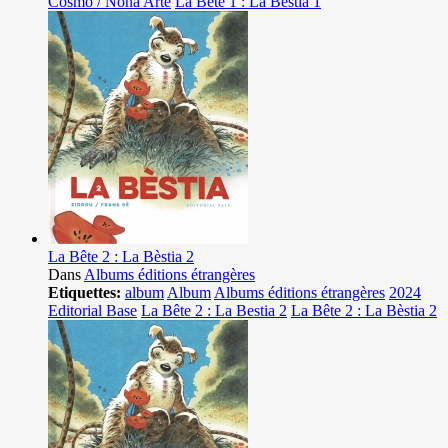
Cosmo / Nona Arte
La Bête 1 : La Bestia 1
La Bête 2 : La Bèstia 2
Dans
Albums éditions étrangères
Etiquettes:
album
Album
Albums éditions étrangères
2024
Editorial Base
La Bête 2 : La Bestia 2
La Bête 2 : La Bèstia 2