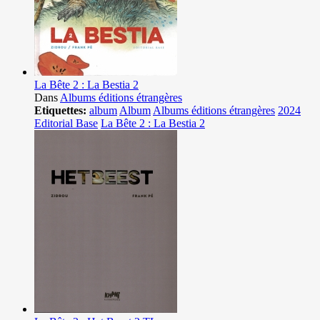
La Bête 2 : La Bestia 2
Dans
Albums éditions étrangères
Etiquettes:
album
Album
Albums éditions étrangères
2024
Editorial Base
La Bête 2 : La Bestia 2