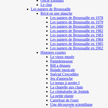
Oncle Edouard
Le chat
Les papiers de Broussaille
Récit en une planche
Les papiers de Broussaille en 1978
Les papiers de Broussaille en 1979
Les papiers de Broussaille en 1980
Les papiers de Broussaille en 1982
Les papiers de Broussaille en 1983
Les papiers de Broussaille en 1984
Les papiers de Broussaille en 1985
Les papiers de Broussaille en 2002
Histoires courtes
Le vieux musée
Pamplemousse
Bill a disparu
Balade musicale
Spécial Crocodiles
Jeu d'approche
Le temps à perdre I
La chapelle aux chats
Le céphalophe de Jentink
La petite plante
Carrefour de l'ours
Une découverte scientifique