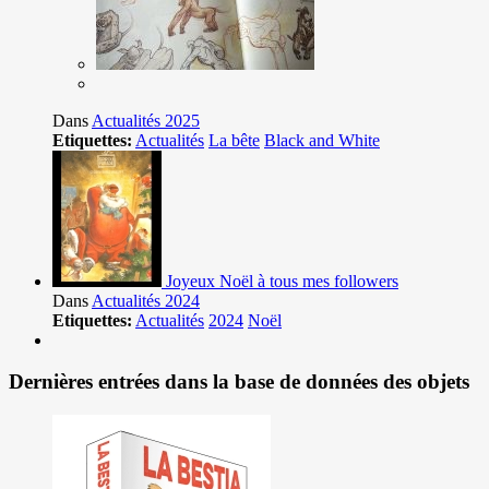
Dans
Actualités 2025
Etiquettes:
Actualités
La bête
Black and White
Joyeux Noël à tous mes followers
Dans
Actualités 2024
Etiquettes:
Actualités
2024
Noël
Dernières entrées dans la base de données des objets