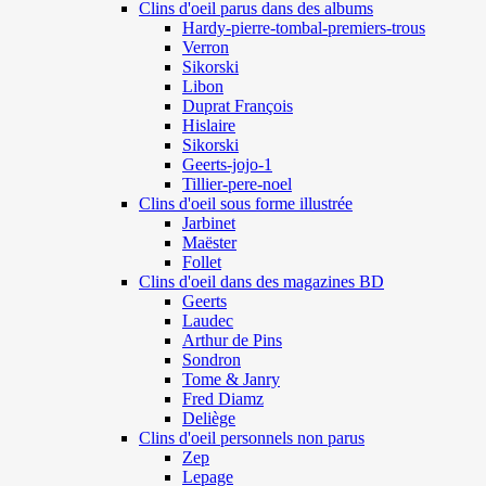
Clins d'oeil parus dans des albums
Hardy-pierre-tombal-premiers-trous
Verron
Sikorski
Libon
Duprat François
Hislaire
Sikorski
Geerts-jojo-1
Tillier-pere-noel
Clins d'oeil sous forme illustrée
Jarbinet
Maëster
Follet
Clins d'oeil dans des magazines BD
Geerts
Laudec
Arthur de Pins
Sondron
Tome & Janry
Fred Diamz
Deliège
Clins d'oeil personnels non parus
Zep
Lepage