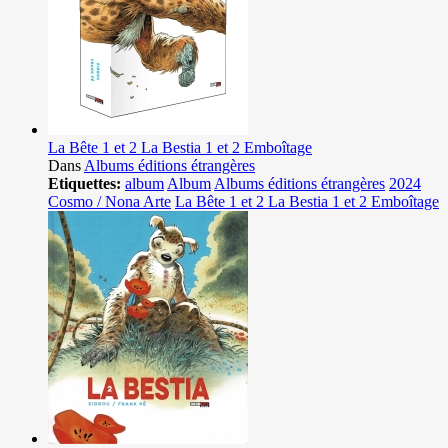
La Bête 1 et 2 La Bestia 1 et 2 Emboîtage
Dans
Albums éditions étrangères
Etiquettes:
album
Album
Albums éditions étrangères
2024
Cosmo / Nona Arte
La Bête 1 et 2 La Bestia 1 et 2 Emboîtage