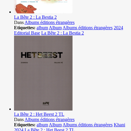
La Bête 2 : La Bestia 2
Dans
Albums éditions étrangères
Etiquettes:
album
Album
Albums éditions étrangères
2024
Editorial Base
La Bête 2 : La Bestia 2
La Bête 2 : Het Beest 2 TL
Dans
Albums éditions étrangères
Etiquettes:
album
Album
Albums éditions étrangères
Khani
2024
La Bête 2 : Het Beest 2 TL