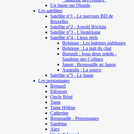
Un faune sur l'épaule
Les satellites
Satellite n°1 - Le parcours BD de
Bruxelles
Satellite n°2 - Arnold Böcklin
Satellite n°3 - L'ésotérisme
Satellite n°4 - Lieux réels
Belgique : Les baleines publiques
Belgique : La nuit du chat
Burundi : Sous deux soleils -
Sandrine des Collines
Japon : Broussaille au Japon
Australie : La source
Satellite n°5 - Le faune
Les personnages
Bernard
Eléonore
Oncle Réné
Tante
Tante Hélène
Catherine
Broussaille - Personnages
Sandrine
Alex