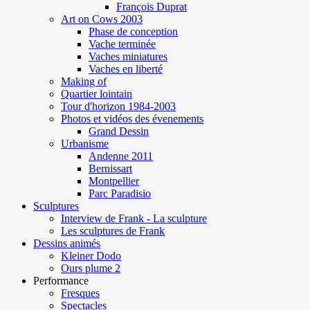
François Duprat
Art on Cows 2003
Phase de conception
Vache terminée
Vaches miniatures
Vaches en liberté
Making of
Quartier lointain
Tour d'horizon 1984-2003
Photos et vidéos des évenements
Grand Dessin
Urbanisme
Andenne 2011
Bernissart
Montpellier
Parc Paradisio
Sculptures
Interview de Frank - La sculpture
Les sculptures de Frank
Dessins animés
Kleiner Dodo
Ours plume 2
Performance
Fresques
Spectacles