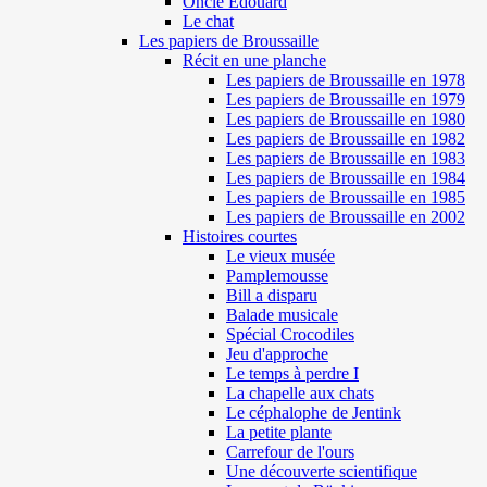
Oncle Edouard
Le chat
Les papiers de Broussaille
Récit en une planche
Les papiers de Broussaille en 1978
Les papiers de Broussaille en 1979
Les papiers de Broussaille en 1980
Les papiers de Broussaille en 1982
Les papiers de Broussaille en 1983
Les papiers de Broussaille en 1984
Les papiers de Broussaille en 1985
Les papiers de Broussaille en 2002
Histoires courtes
Le vieux musée
Pamplemousse
Bill a disparu
Balade musicale
Spécial Crocodiles
Jeu d'approche
Le temps à perdre I
La chapelle aux chats
Le céphalophe de Jentink
La petite plante
Carrefour de l'ours
Une découverte scientifique