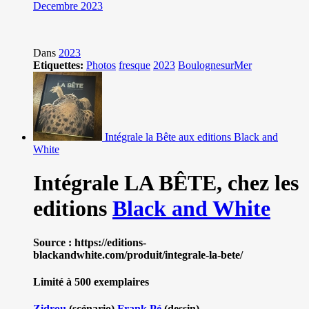
Decembre 2023
Dans
2023
Etiquettes:
Photos
fresque
2023
BoulognesurMer
Intégrale la Bête aux editions Black and
White
Intégrale LA BÊTE,
chez les
editions
Black and White
Source : https://editions-
blackandwhite.com/produit/integrale-la-bete/
Limité à 500 exemplaires
Zidrou
(scénario)
Frank Pé
(dessin)