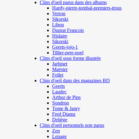
Clins d'oeil parus dans des albums
Hardy-pierre-tombal-premiers-trous
Verron
Sikorski
Libon
Duprat François
Hislaire
Sikorski
Geerts-jojo-1
Tillier-pere-noel
Clins d'oeil sous forme illustrée
Jarbinet
Maëster
Follet
Clins d'oeil dans des magazines BD
Geerts
Laudec
Arthur de Pins
Sondron
Tome & Janry
Fred Diamz
Deliège
Clins d'oeil personnels non parus
Zep
Lepage