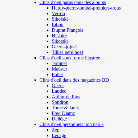
Clins d'oeil parus dans des albums
Hardy-pierre-tombal-premiers-trous
Verron
Sikorski
Libon
Duprat François
Hislaire
Sikorski
Geerts-jojo-1
Tillier-pere-noel
Clins d'oeil sous forme illustrée
Jarbinet
Maëster
Follet
Clins d'oeil dans des magazines BD
Geerts
Laudec
Arthur de Pins
Sondron
Tome & Janry
Fred Diamz
Deliège
Clins d'oeil personnels non parus
Zep
Lepage