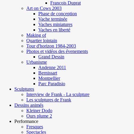
François Duprat
Art on Cows 2003
Phase de conception
Vache terminée
Vaches miniatures
Vaches en liberté
Making of
Quartier lointain
Tour d'horizon 1984-2003
Photos et vidéos des évenements
Grand Dessin
Urbanisme
Andenne 2011
Bernissart
Montpellier
Parc Paradisio
Sculptures
Interview de Frank - La sculpture
Les sculptures de Frank
Dessins animés
Kleiner Dodo
Ours plume 2
Performance
Fresques
Spectacles