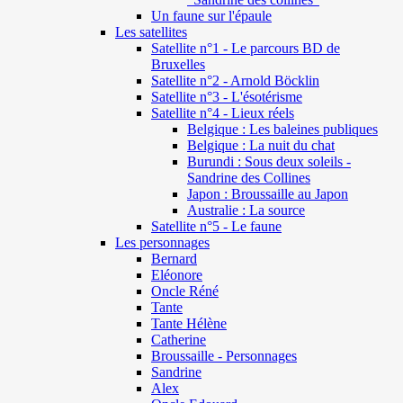
Un faune sur l'épaule
Les satellites
Satellite n°1 - Le parcours BD de
Bruxelles
Satellite n°2 - Arnold Böcklin
Satellite n°3 - L'ésotérisme
Satellite n°4 - Lieux réels
Belgique : Les baleines publiques
Belgique : La nuit du chat
Burundi : Sous deux soleils -
Sandrine des Collines
Japon : Broussaille au Japon
Australie : La source
Satellite n°5 - Le faune
Les personnages
Bernard
Eléonore
Oncle Réné
Tante
Tante Hélène
Catherine
Broussaille - Personnages
Sandrine
Alex