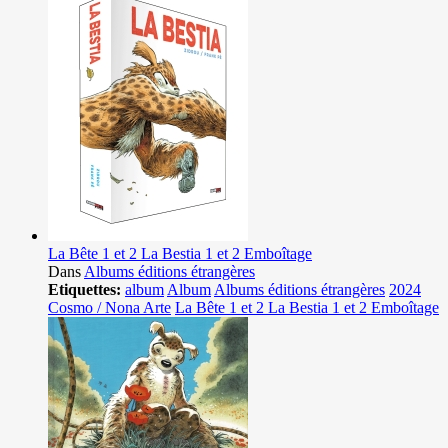
La Bête 1 et 2 La Bestia 1 et 2 Emboîtage
Dans
Albums éditions étrangères
Etiquettes:
album
Album
Albums éditions étrangères
2024
Cosmo / Nona Arte
La Bête 1 et 2 La Bestia 1 et 2 Emboîtage