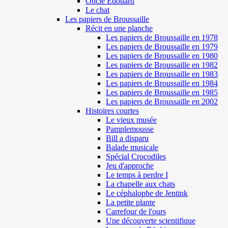
Oncle Edouard
Le chat
Les papiers de Broussaille
Récit en une planche
Les papiers de Broussaille en 1978
Les papiers de Broussaille en 1979
Les papiers de Broussaille en 1980
Les papiers de Broussaille en 1982
Les papiers de Broussaille en 1983
Les papiers de Broussaille en 1984
Les papiers de Broussaille en 1985
Les papiers de Broussaille en 2002
Histoires courtes
Le vieux musée
Pamplemousse
Bill a disparu
Balade musicale
Spécial Crocodiles
Jeu d'approche
Le temps à perdre I
La chapelle aux chats
Le céphalophe de Jentink
La petite plante
Carrefour de l'ours
Une découverte scientifique