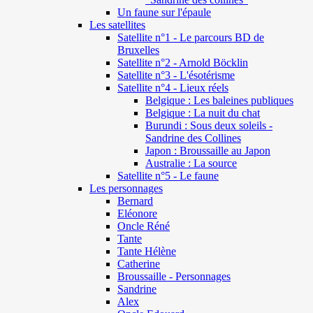
Un faune sur l'épaule
Les satellites
Satellite n°1 - Le parcours BD de
Bruxelles
Satellite n°2 - Arnold Böcklin
Satellite n°3 - L'ésotérisme
Satellite n°4 - Lieux réels
Belgique : Les baleines publiques
Belgique : La nuit du chat
Burundi : Sous deux soleils -
Sandrine des Collines
Japon : Broussaille au Japon
Australie : La source
Satellite n°5 - Le faune
Les personnages
Bernard
Eléonore
Oncle Réné
Tante
Tante Hélène
Catherine
Broussaille - Personnages
Sandrine
Alex