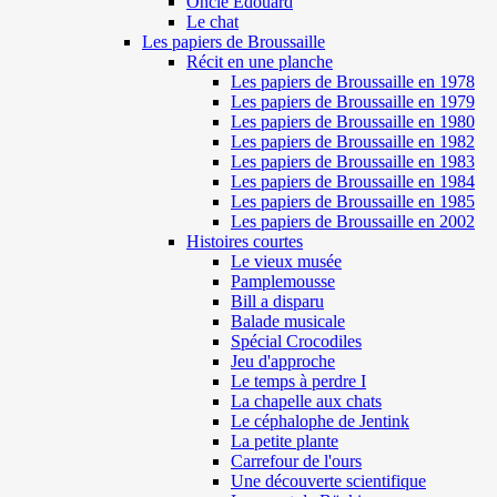
Oncle Edouard
Le chat
Les papiers de Broussaille
Récit en une planche
Les papiers de Broussaille en 1978
Les papiers de Broussaille en 1979
Les papiers de Broussaille en 1980
Les papiers de Broussaille en 1982
Les papiers de Broussaille en 1983
Les papiers de Broussaille en 1984
Les papiers de Broussaille en 1985
Les papiers de Broussaille en 2002
Histoires courtes
Le vieux musée
Pamplemousse
Bill a disparu
Balade musicale
Spécial Crocodiles
Jeu d'approche
Le temps à perdre I
La chapelle aux chats
Le céphalophe de Jentink
La petite plante
Carrefour de l'ours
Une découverte scientifique