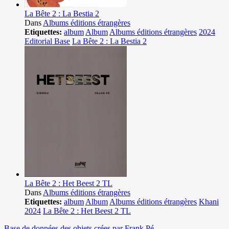
La Bête 2 : La Bestia 2
Dans
Albums éditions étrangères
Etiquettes:
album
Album
Albums éditions étrangères
2024
Editorial Base
La Bête 2 : La Bestia 2
La Bête 2 : Het Beest 2 TL
Dans
Albums éditions étrangères
Etiquettes:
album
Album
Albums éditions étrangères
Khani
2024
La Bête 2 : Het Beest 2 TL
Base de données des objets crées par Frank Pé