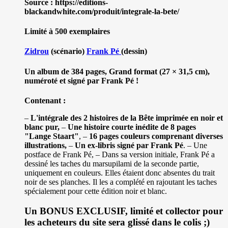
Source : https://editions-
blackandwhite.com/produit/integrale-la-bete/
Limité à 500 exemplaires
Zidrou
(scénario)
Frank Pé
(dessin)
Un album de 384 pages, Grand format (27 × 31,5 cm),
numéroté et signé par Frank Pé !
Contenant :
–
L'intégrale des 2 histoires de la Bête imprimée en noir et
blanc pur,
–
Une histoire courte inédite de 8 pages
"Lange Staart"
, –
16 pages couleurs comprenant diverses
illustrations,
–
Un ex-libris signé par Frank Pé
. – Une
postface de Frank Pé, – Dans sa version initiale, Frank Pé a
dessiné les taches du marsupilami de la seconde partie,
uniquement en couleurs. Elles étaient donc absentes du trait
noir de ses planches. Il les a complété en rajoutant les taches
spécialement pour cette édition noir et blanc.
Un BONUS EXCLUSIF, limité et collector pour
les acheteurs du site sera glissé dans le colis ;)