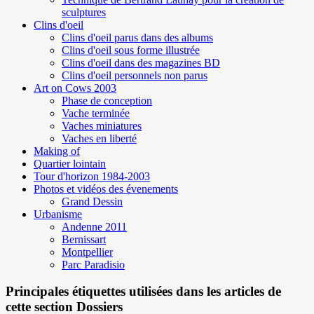
sculptures
Clins d'oeil
Clins d'oeil parus dans des albums
Clins d'oeil sous forme illustrée
Clins d'oeil dans des magazines BD
Clins d'oeil personnels non parus
Art on Cows 2003
Phase de conception
Vache terminée
Vaches miniatures
Vaches en liberté
Making of
Quartier lointain
Tour d'horizon 1984-2003
Photos et vidéos des évenements
Grand Dessin
Urbanisme
Andenne 2011
Bernissart
Montpellier
Parc Paradisio
Principales étiquettes utilisées dans les articles de
cette section Dossiers