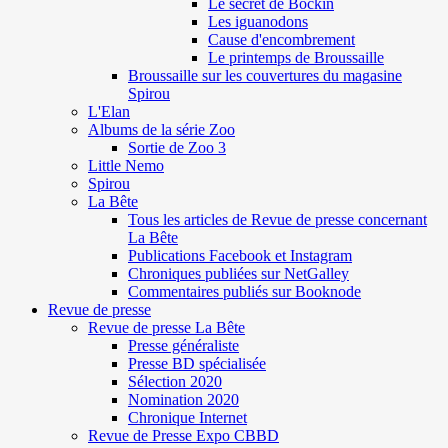
Le secret de Böckin
Les iguanodons
Cause d'encombrement
Le printemps de Broussaille
Broussaille sur les couvertures du magasine
Spirou
L'Elan
Albums de la série Zoo
Sortie de Zoo 3
Little Nemo
Spirou
La Bête
Tous les articles de Revue de presse concernant
La Bête
Publications Facebook et Instagram
Chroniques publiées sur NetGalley
Commentaires publiés sur Booknode
Revue de presse
Revue de presse La Bête
Presse généraliste
Presse BD spécialisée
Sélection 2020
Nomination 2020
Chronique Internet
Revue de Presse Expo CBBD