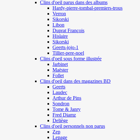
Clins d'oeil parus dans des albums
Hardy-pierre-tombal-premiers-trous
Verron
Sikorski
Libon
Duprat François
Hislaire
Sikorski
Geerts-jojo-1
Tillier-pere-noel
Clins d'oeil sous forme illustrée
Jarbinet
Maëster
Follet
Clins d'oeil dans des magazines BD
Geerts
Laudec
Arthur de Pins
Sondron
Tome & Janry
Fred Diamz
Deliège
Clins d'oeil personnels non parus
Zep
Lepage