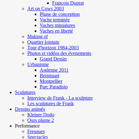
François Duprat
Art on Cows 2003
Phase de conception
Vache terminée
Vaches miniatures
Vaches en liberté
Making of
Quartier lointain
Tour d'horizon 1984-2003
Photos et vidéos des évenements
Grand Dessin
Urbanisme
Andenne 2011
Bernissart
Montpellier
Parc Paradisio
Sculptures
Interview de Frank - La sculpture
Les sculptures de Frank
Dessins animés
Kleiner Dodo
Ours plume 2
Performance
Fresques
Spectacles