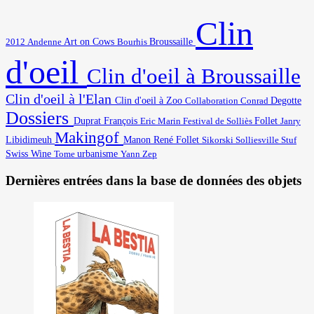
Clin
Art on Cows
2012
Broussaille
Andenne
Bourhis
d'oeil
Clin d'oeil à Broussaille
Clin d'oeil à l'Elan
Degotte
Clin d'oeil à Zoo
Collaboration
Conrad
Dossiers
Duprat François
Eric Marin
Festival de Solliès
Follet
Janry
Makingof
Libidimeuh
Manon
René Follet
Solliesville
Stuf
Sikorski
Swiss Wine
urbanisme
Yann
Tome
Zep
Dernières entrées dans la base de données des objets