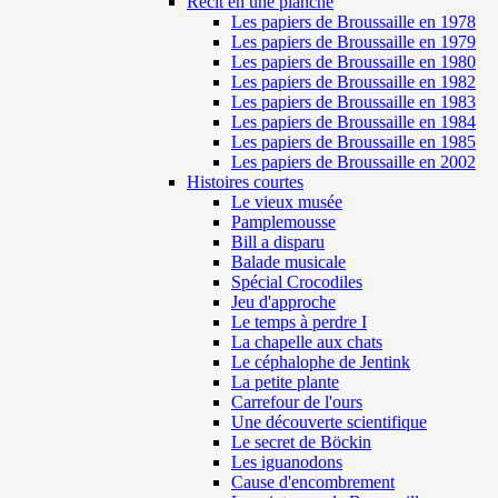
Récit en une planche
Les papiers de Broussaille en 1978
Les papiers de Broussaille en 1979
Les papiers de Broussaille en 1980
Les papiers de Broussaille en 1982
Les papiers de Broussaille en 1983
Les papiers de Broussaille en 1984
Les papiers de Broussaille en 1985
Les papiers de Broussaille en 2002
Histoires courtes
Le vieux musée
Pamplemousse
Bill a disparu
Balade musicale
Spécial Crocodiles
Jeu d'approche
Le temps à perdre I
La chapelle aux chats
Le céphalophe de Jentink
La petite plante
Carrefour de l'ours
Une découverte scientifique
Le secret de Böckin
Les iguanodons
Cause d'encombrement