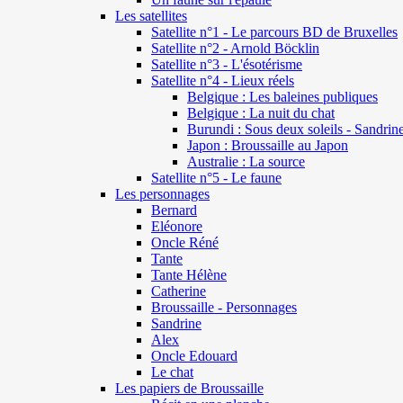
Les satellites
Satellite n°1 - Le parcours BD de Bruxelles
Satellite n°2 - Arnold Böcklin
Satellite n°3 - L'ésotérisme
Satellite n°4 - Lieux réels
Belgique : Les baleines publiques
Belgique : La nuit du chat
Burundi : Sous deux soleils - Sandrin
Japon : Broussaille au Japon
Australie : La source
Satellite n°5 - Le faune
Les personnages
Bernard
Eléonore
Oncle Réné
Tante
Tante Hélène
Catherine
Broussaille - Personnages
Sandrine
Alex
Oncle Edouard
Le chat
Les papiers de Broussaille