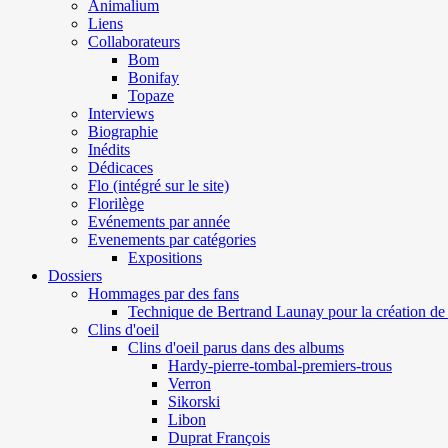
Animalium
Liens
Collaborateurs
Bom
Bonifay
Topaze
Interviews
Biographie
Inédits
Dédicaces
Flo (intégré sur le site)
Florilège
Evénements par année
Evenements par catégories
Expositions
Dossiers
Hommages par des fans
Technique de Bertrand Launay pour la création de 
Clins d'oeil
Clins d'oeil parus dans des albums
Hardy-pierre-tombal-premiers-trous
Verron
Sikorski
Libon
Duprat François