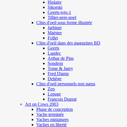
Hislaire
Sikorski
Geerts-jojo-1
Tillier-pere-noel
Clins d'oeil sous forme illustrée
Jarbinet
Maëster
Follet
Clins d'oeil dans des magazines BD
Geerts
Laudec
Arthur de Pins
Sondron
Tome & Janry
Fred Diamz
Deliège
Clins d'oeil personnels non parus
Zep
Lepage
François Duprat
Art on Cows 2003
Phase de conception
Vache terminée
Vaches miniatures
Vaches en liberté