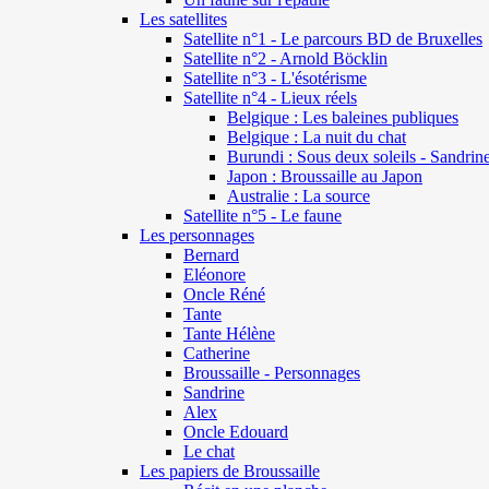
Les satellites
Satellite n°1 - Le parcours BD de Bruxelles
Satellite n°2 - Arnold Böcklin
Satellite n°3 - L'ésotérisme
Satellite n°4 - Lieux réels
Belgique : Les baleines publiques
Belgique : La nuit du chat
Burundi : Sous deux soleils - Sandrin
Japon : Broussaille au Japon
Australie : La source
Satellite n°5 - Le faune
Les personnages
Bernard
Eléonore
Oncle Réné
Tante
Tante Hélène
Catherine
Broussaille - Personnages
Sandrine
Alex
Oncle Edouard
Le chat
Les papiers de Broussaille