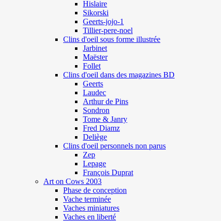
Hislaire
Sikorski
Geerts-jojo-1
Tillier-pere-noel
Clins d'oeil sous forme illustrée
Jarbinet
Maëster
Follet
Clins d'oeil dans des magazines BD
Geerts
Laudec
Arthur de Pins
Sondron
Tome & Janry
Fred Diamz
Deliège
Clins d'oeil personnels non parus
Zep
Lepage
François Duprat
Art on Cows 2003
Phase de conception
Vache terminée
Vaches miniatures
Vaches en liberté