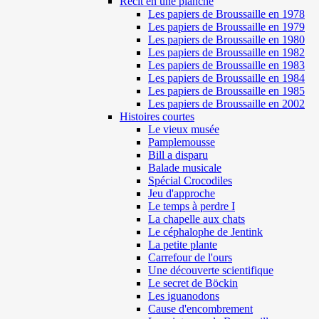
Récit en une planche
Les papiers de Broussaille en 1978
Les papiers de Broussaille en 1979
Les papiers de Broussaille en 1980
Les papiers de Broussaille en 1982
Les papiers de Broussaille en 1983
Les papiers de Broussaille en 1984
Les papiers de Broussaille en 1985
Les papiers de Broussaille en 2002
Histoires courtes
Le vieux musée
Pamplemousse
Bill a disparu
Balade musicale
Spécial Crocodiles
Jeu d'approche
Le temps à perdre I
La chapelle aux chats
Le céphalophe de Jentink
La petite plante
Carrefour de l'ours
Une découverte scientifique
Le secret de Böckin
Les iguanodons
Cause d'encombrement