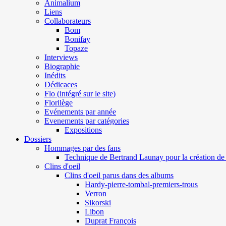
Animalium
Liens
Collaborateurs
Bom
Bonifay
Topaze
Interviews
Biographie
Inédits
Dédicaces
Flo (intégré sur le site)
Florilège
Evénements par année
Evenements par catégories
Expositions
Dossiers
Hommages par des fans
Technique de Bertrand Launay pour la création de 
Clins d'oeil
Clins d'oeil parus dans des albums
Hardy-pierre-tombal-premiers-trous
Verron
Sikorski
Libon
Duprat François