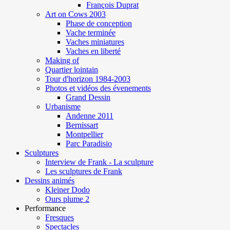
François Duprat
Art on Cows 2003
Phase de conception
Vache terminée
Vaches miniatures
Vaches en liberté
Making of
Quartier lointain
Tour d'horizon 1984-2003
Photos et vidéos des évenements
Grand Dessin
Urbanisme
Andenne 2011
Bernissart
Montpellier
Parc Paradisio
Sculptures
Interview de Frank - La sculpture
Les sculptures de Frank
Dessins animés
Kleiner Dodo
Ours plume 2
Performance
Fresques
Spectacles