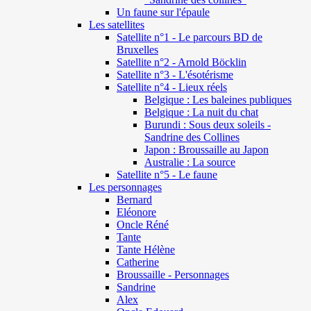
Un faune sur l'épaule
Les satellites
Satellite n°1 - Le parcours BD de
Bruxelles
Satellite n°2 - Arnold Böcklin
Satellite n°3 - L'ésotérisme
Satellite n°4 - Lieux réels
Belgique : Les baleines publiques
Belgique : La nuit du chat
Burundi : Sous deux soleils -
Sandrine des Collines
Japon : Broussaille au Japon
Australie : La source
Satellite n°5 - Le faune
Les personnages
Bernard
Eléonore
Oncle Réné
Tante
Tante Hélène
Catherine
Broussaille - Personnages
Sandrine
Alex