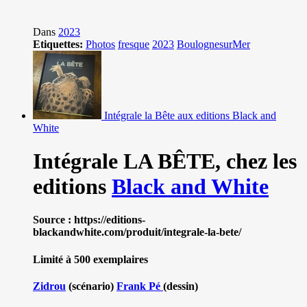
Dans
2023
Etiquettes:
Photos
fresque
2023
BoulognesurMer
Intégrale la Bête aux editions Black and
White
Intégrale LA BÊTE,
chez les
editions
Black and White
Source : https://editions-
blackandwhite.com/produit/integrale-la-bete/
Limité à 500 exemplaires
Zidrou
(scénario)
Frank Pé
(dessin)