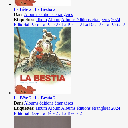
La Bête 2 : La Bèstia 2
Dans
Albums éditions étrangères
Etiquettes:
album
Album
Albums éditions étrangères
2024
Editorial Base
La Bête 2 : La Bestia 2
La Bête 2 : La Bèstia 2
La Bête 2 : La Bestia 2
Dans
Albums éditions étrangères
Etiquettes:
album
Album
Albums éditions étrangères
2024
Editorial Base
La Bête 2 : La Bestia 2