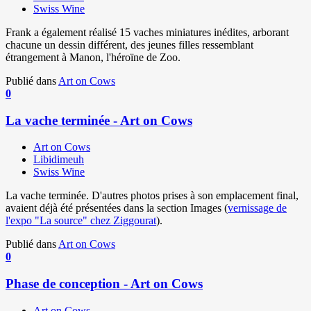
Swiss Wine
Frank a également réalisé 15 vaches miniatures inédites, arborant
chacune un dessin différent, des jeunes filles ressemblant
étrangement à Manon, l'héroïne de Zoo.
Publié dans
Art on Cows
0
La vache terminée - Art on Cows
Art on Cows
Libidimeuh
Swiss Wine
La vache terminée. D'autres photos prises à son emplacement final,
avaient déjà été présentées dans la section Images (
vernissage de
l'expo "La source" chez Ziggourat
).
Publié dans
Art on Cows
0
Phase de conception - Art on Cows
Art on Cows