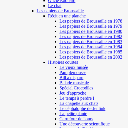
Oncle Edouard
Le chat
Les papiers de Broussaille
Récit en une planche
Les papiers de Broussaille en 1978
Les papiers de Broussaille en 1979
Les papiers de Broussaille en 1980
Les papiers de Broussaille en 1982
Les papiers de Broussaille en 1983
Les papiers de Broussaille en 1984
Les papiers de Broussaille en 1985
Les papiers de Broussaille en 2002
Histoires courtes
Le vieux musée
Pamplemousse
Bill a disparu
Balade musicale
Spécial Crocodiles
Jeu d'approche
Le temps à perdre I
La chapelle aux chats
Le céphalophe de Jentink
La petite plante
Carrefour de l'ours
Une découverte scientifique