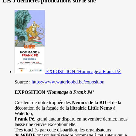
Les 5 dernières publications sur le site
EXPOSITION ‘Hommage à Frank Pé’
Source :
https://www.waterloobd.be/exposition
EXPOSITION
‘Hommage à
Frank Pé
’
Créateur de notre trophée des
Nemo’s de la BD
et de la
décoration de la façade de la
librairie Little Nemo
à
Waterloo,
Frank Pé
, grand auteur disparu en novembre dernier, nous
laisse une œuvre exceptionnelle.
Très touchés par cette disparition, les organisateurs
du
WBDF
ont souhaité rendre hommage à cet auteur qui a