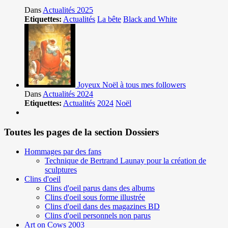
Dans
Actualités 2025
Etiquettes:
Actualités
La bête
Black and White
Joyeux Noël à tous mes followers
Dans
Actualités 2024
Etiquettes:
Actualités
2024
Noël
Toutes les pages de la section Dossiers
Hommages par des fans
Technique de Bertrand Launay pour la création de
sculptures
Clins d'oeil
Clins d'oeil parus dans des albums
Clins d'oeil sous forme illustrée
Clins d'oeil dans des magazines BD
Clins d'oeil personnels non parus
Art on Cows 2003