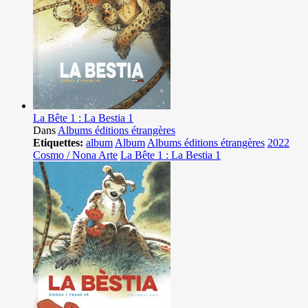
La Bête 1 : La Bestia 1
Dans
Albums éditions étrangères
Etiquettes:
album
Album
Albums éditions étrangères
2022
Cosmo / Nona Arte
La Bête 1 : La Bestia 1