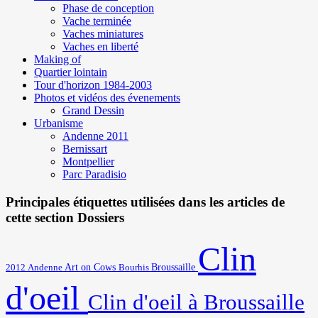
Phase de conception
Vache terminée
Vaches miniatures
Vaches en liberté
Making of
Quartier lointain
Tour d'horizon 1984-2003
Photos et vidéos des évenements
Grand Dessin
Urbanisme
Andenne 2011
Bernissart
Montpellier
Parc Paradisio
Principales étiquettes utilisées dans les articles de
cette section Dossiers
Clin
Art on Cows
2012
Broussaille
Andenne
Bourhis
d'oeil
Clin d'oeil à Broussaille