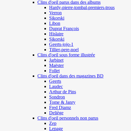
Clins d'oeil parus dans des albums
Hardy-pierre-tombal-premiers-trous
Verron
Sikorski
Libon
Duprat François
Hislaire
Sikorski
Geerts-jojo-1
Tillier-pere-noel
Clins d'oeil sous forme illustrée
Jarbinet
Maëster
Follet
Clins d'oeil dans des magazines BD
Geerts
Laudec
Arthur de Pins
Sondron
Tome & Janry
Fred Diamz
Deliège
Clins d'oeil personnels non parus
Zep
Lepage