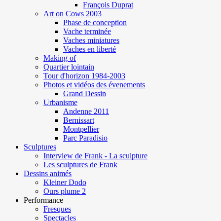
François Duprat
Art on Cows 2003
Phase de conception
Vache terminée
Vaches miniatures
Vaches en liberté
Making of
Quartier lointain
Tour d'horizon 1984-2003
Photos et vidéos des évenements
Grand Dessin
Urbanisme
Andenne 2011
Bernissart
Montpellier
Parc Paradisio
Sculptures
Interview de Frank - La sculpture
Les sculptures de Frank
Dessins animés
Kleiner Dodo
Ours plume 2
Performance
Fresques
Spectacles