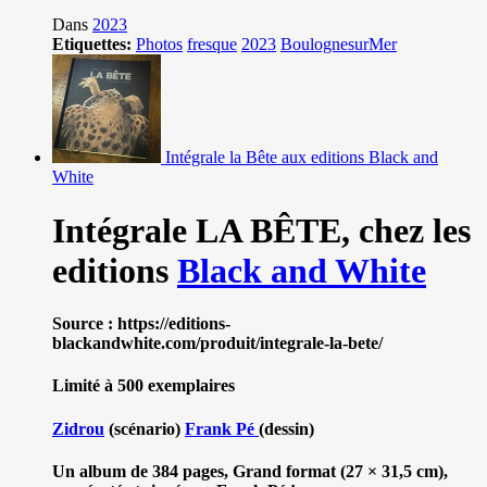
Dans
2023
Etiquettes:
Photos
fresque
2023
BoulognesurMer
Intégrale la Bête aux editions Black and
White
Intégrale LA BÊTE,
chez les
editions
Black and White
Source : https://editions-
blackandwhite.com/produit/integrale-la-bete/
Limité à 500 exemplaires
Zidrou
(scénario)
Frank Pé
(dessin)
Un album de 384 pages, Grand format (27 × 31,5 cm),