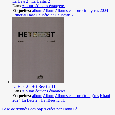
La Bête 2 : La Bestia 2
Dans
Albums éditions étrangères
Etiquettes:
album
Album
Albums éditions étrangères
2024
Editorial Base
La Bête 2 : La Bestia 2
La Bête 2 : Het Beest 2 TL
Dans
Albums éditions étrangères
Etiquettes:
album
Album
Albums éditions étrangères
Khani
2024
La Bête 2 : Het Beest 2 TL
Base de données des objets crées par Frank Pé