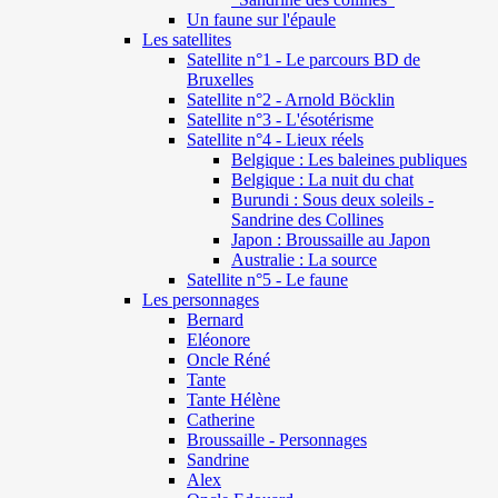
Un faune sur l'épaule
Les satellites
Satellite n°1 - Le parcours BD de
Bruxelles
Satellite n°2 - Arnold Böcklin
Satellite n°3 - L'ésotérisme
Satellite n°4 - Lieux réels
Belgique : Les baleines publiques
Belgique : La nuit du chat
Burundi : Sous deux soleils -
Sandrine des Collines
Japon : Broussaille au Japon
Australie : La source
Satellite n°5 - Le faune
Les personnages
Bernard
Eléonore
Oncle Réné
Tante
Tante Hélène
Catherine
Broussaille - Personnages
Sandrine
Alex