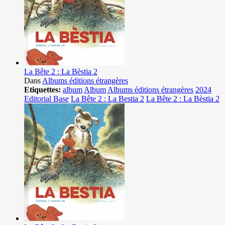
La Bête 2 : La Bèstia 2
Dans
Albums éditions étrangères
Etiquettes:
album
Album
Albums éditions étrangères
2024
Editorial Base
La Bête 2 : La Bestia 2
La Bête 2 : La Bèstia 2