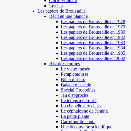
Oncle Edouard
Le chat
Les papiers de Broussaille
Récit en une planche
Les papiers de Broussaille en 1978
Les papiers de Broussaille en 1979
Les papiers de Broussaille en 1980
Les papiers de Broussaille en 1982
Les papiers de Broussaille en 1983
Les papiers de Broussaille en 1984
Les papiers de Broussaille en 1985
Les papiers de Broussaille en 2002
Histoires courtes
Le vieux musée
Pamplemousse
Bill a disparu
Balade musicale
Spécial Crocodiles
Jeu d'approche
Le temps à perdre I
La chapelle aux chats
Le céphalophe de Jentink
La petite plante
Carrefour de l'ours
Une découverte scientifique