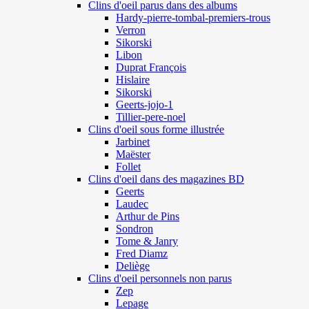
Clins d'oeil parus dans des albums
Hardy-pierre-tombal-premiers-trous
Verron
Sikorski
Libon
Duprat François
Hislaire
Sikorski
Geerts-jojo-1
Tillier-pere-noel
Clins d'oeil sous forme illustrée
Jarbinet
Maëster
Follet
Clins d'oeil dans des magazines BD
Geerts
Laudec
Arthur de Pins
Sondron
Tome & Janry
Fred Diamz
Deliège
Clins d'oeil personnels non parus
Zep
Lepage