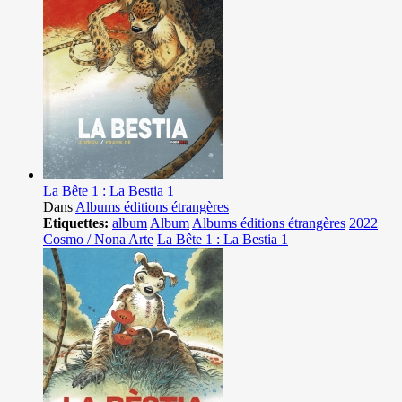
La Bête 1 : La Bestia 1
Dans
Albums éditions étrangères
Etiquettes:
album
Album
Albums éditions étrangères
2022
Cosmo / Nona Arte
La Bête 1 : La Bestia 1