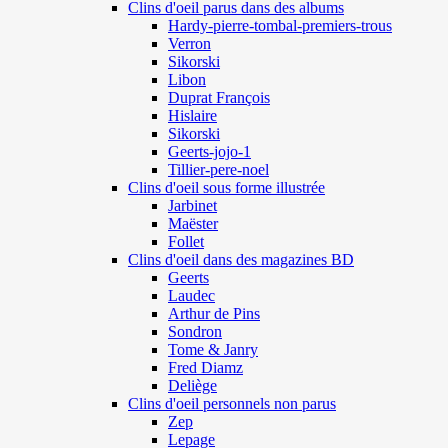
Clins d'oeil parus dans des albums
Hardy-pierre-tombal-premiers-trous
Verron
Sikorski
Libon
Duprat François
Hislaire
Sikorski
Geerts-jojo-1
Tillier-pere-noel
Clins d'oeil sous forme illustrée
Jarbinet
Maëster
Follet
Clins d'oeil dans des magazines BD
Geerts
Laudec
Arthur de Pins
Sondron
Tome & Janry
Fred Diamz
Deliège
Clins d'oeil personnels non parus
Zep
Lepage