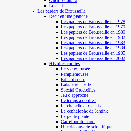
Oncle Edouard
Le chat
Les papiers de Broussaille
Récit en une planche
Les papiers de Broussaille en 1978
Les papiers de Broussaille en 1979
Les papiers de Broussaille en 1980
Les papiers de Broussaille en 1982
Les papiers de Broussaille en 1983
Les papiers de Broussaille en 1984
Les papiers de Broussaille en 1985
Les papiers de Broussaille en 2002
Histoires courtes
Le vieux musée
Pamplemousse
Bill a disparu
Balade musicale
Spécial Crocodiles
Jeu d'approche
Le temps à perdre I
La chapelle aux chats
Le céphalophe de Jentink
La petite plante
Carrefour de l'ours
Une découverte scientifique