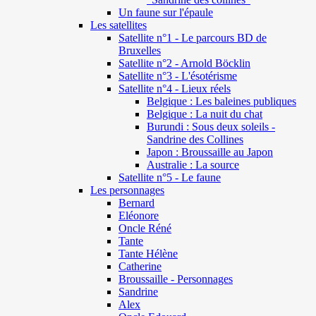
Un faune sur l'épaule
Les satellites
Satellite n°1 - Le parcours BD de
Bruxelles
Satellite n°2 - Arnold Böcklin
Satellite n°3 - L'ésotérisme
Satellite n°4 - Lieux réels
Belgique : Les baleines publiques
Belgique : La nuit du chat
Burundi : Sous deux soleils -
Sandrine des Collines
Japon : Broussaille au Japon
Australie : La source
Satellite n°5 - Le faune
Les personnages
Bernard
Eléonore
Oncle Réné
Tante
Tante Hélène
Catherine
Broussaille - Personnages
Sandrine
Alex