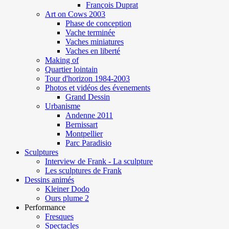
François Duprat
Art on Cows 2003
Phase de conception
Vache terminée
Vaches miniatures
Vaches en liberté
Making of
Quartier lointain
Tour d'horizon 1984-2003
Photos et vidéos des évenements
Grand Dessin
Urbanisme
Andenne 2011
Bernissart
Montpellier
Parc Paradisio
Sculptures
Interview de Frank - La sculpture
Les sculptures de Frank
Dessins animés
Kleiner Dodo
Ours plume 2
Performance
Fresques
Spectacles