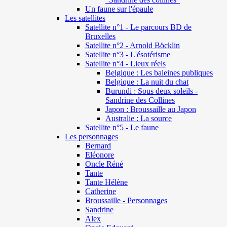
Un faune sur l'épaule
Les satellites
Satellite n°1 - Le parcours BD de
Bruxelles
Satellite n°2 - Arnold Böcklin
Satellite n°3 - L'ésotérisme
Satellite n°4 - Lieux réels
Belgique : Les baleines publiques
Belgique : La nuit du chat
Burundi : Sous deux soleils -
Sandrine des Collines
Japon : Broussaille au Japon
Australie : La source
Satellite n°5 - Le faune
Les personnages
Bernard
Eléonore
Oncle Réné
Tante
Tante Hélène
Catherine
Broussaille - Personnages
Sandrine
Alex