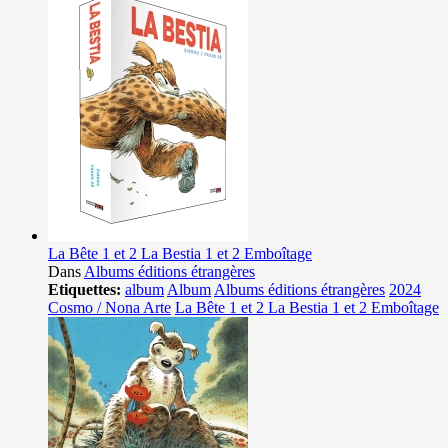
La Bête 1 et 2 La Bestia 1 et 2 Emboîtage
Dans
Albums éditions étrangères
Etiquettes:
album
Album
Albums éditions étrangères
2024
Cosmo / Nona Arte
La Bête 1 et 2 La Bestia 1 et 2 Emboîtage