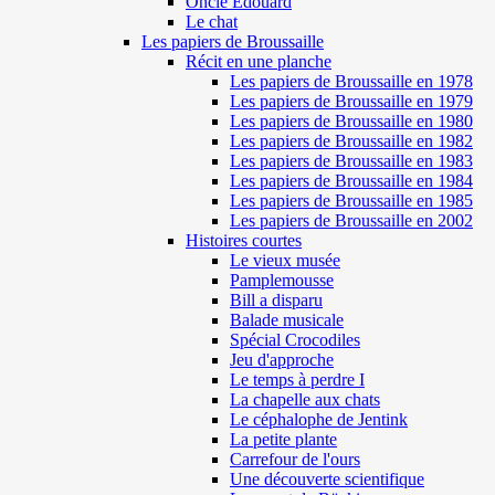
Oncle Edouard
Le chat
Les papiers de Broussaille
Récit en une planche
Les papiers de Broussaille en 1978
Les papiers de Broussaille en 1979
Les papiers de Broussaille en 1980
Les papiers de Broussaille en 1982
Les papiers de Broussaille en 1983
Les papiers de Broussaille en 1984
Les papiers de Broussaille en 1985
Les papiers de Broussaille en 2002
Histoires courtes
Le vieux musée
Pamplemousse
Bill a disparu
Balade musicale
Spécial Crocodiles
Jeu d'approche
Le temps à perdre I
La chapelle aux chats
Le céphalophe de Jentink
La petite plante
Carrefour de l'ours
Une découverte scientifique