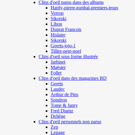
Clins d'oeil parus dans des albums
Hardy-pierre-tombal-premiers-trous
Verron
Sikorski
Libon
Duprat François
Hislaire
Sikorski
Geerts-jojo-1
Tillier-pere-noel
Clins d'oeil sous forme illustrée
Jarbinet
Maëster
Follet
Clins d'oeil dans des magazines BD
Geerts
Laudec
Arthur de Pins
Sondron
Tome & Janry
Fred Diamz
Deliège
Clins d'oeil personnels non parus
Zep
Lepage