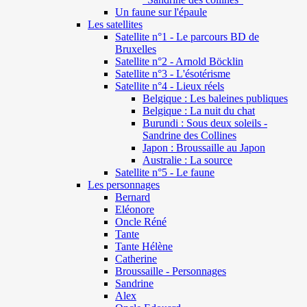
Un faune sur l'épaule
Les satellites
Satellite n°1 - Le parcours BD de
Bruxelles
Satellite n°2 - Arnold Böcklin
Satellite n°3 - L'ésotérisme
Satellite n°4 - Lieux réels
Belgique : Les baleines publiques
Belgique : La nuit du chat
Burundi : Sous deux soleils -
Sandrine des Collines
Japon : Broussaille au Japon
Australie : La source
Satellite n°5 - Le faune
Les personnages
Bernard
Eléonore
Oncle Réné
Tante
Tante Hélène
Catherine
Broussaille - Personnages
Sandrine
Alex