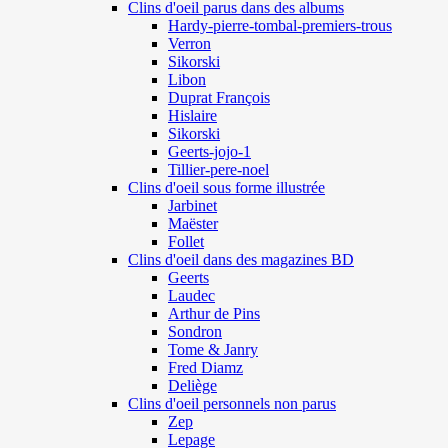
Clins d'oeil parus dans des albums
Hardy-pierre-tombal-premiers-trous
Verron
Sikorski
Libon
Duprat François
Hislaire
Sikorski
Geerts-jojo-1
Tillier-pere-noel
Clins d'oeil sous forme illustrée
Jarbinet
Maëster
Follet
Clins d'oeil dans des magazines BD
Geerts
Laudec
Arthur de Pins
Sondron
Tome & Janry
Fred Diamz
Deliège
Clins d'oeil personnels non parus
Zep
Lepage