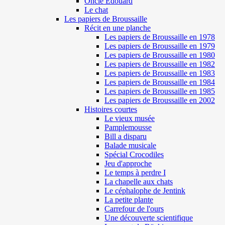
Oncle Edouard
Le chat
Les papiers de Broussaille
Récit en une planche
Les papiers de Broussaille en 1978
Les papiers de Broussaille en 1979
Les papiers de Broussaille en 1980
Les papiers de Broussaille en 1982
Les papiers de Broussaille en 1983
Les papiers de Broussaille en 1984
Les papiers de Broussaille en 1985
Les papiers de Broussaille en 2002
Histoires courtes
Le vieux musée
Pamplemousse
Bill a disparu
Balade musicale
Spécial Crocodiles
Jeu d'approche
Le temps à perdre I
La chapelle aux chats
Le céphalophe de Jentink
La petite plante
Carrefour de l'ours
Une découverte scientifique