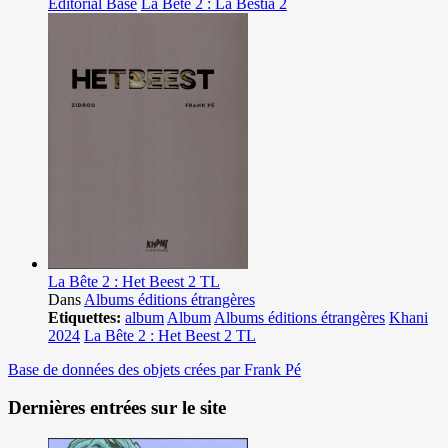
Editorial Base
La Bête 2 : La Bestia 2
La Bête 2 : Het Beest 2 TL
Dans
Albums éditions étrangères
Etiquettes:
album
Album
Albums éditions étrangères
Khani
2024
La Bête 2 : Het Beest 2 TL
Base de données des objets crées par Frank Pé
Dernières entrées sur le site