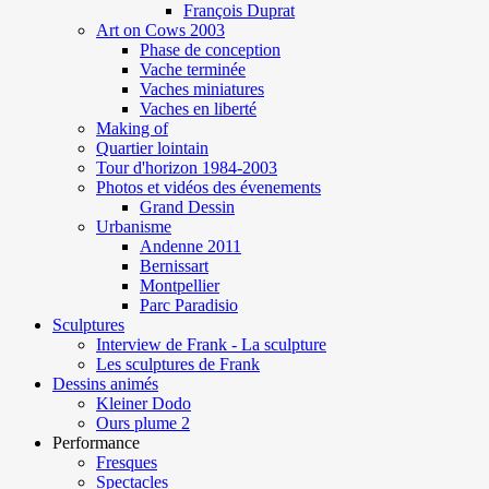
François Duprat
Art on Cows 2003
Phase de conception
Vache terminée
Vaches miniatures
Vaches en liberté
Making of
Quartier lointain
Tour d'horizon 1984-2003
Photos et vidéos des évenements
Grand Dessin
Urbanisme
Andenne 2011
Bernissart
Montpellier
Parc Paradisio
Sculptures
Interview de Frank - La sculpture
Les sculptures de Frank
Dessins animés
Kleiner Dodo
Ours plume 2
Performance
Fresques
Spectacles