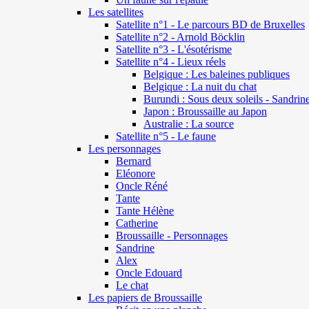
Les satellites
Satellite n°1 - Le parcours BD de Bruxelles
Satellite n°2 - Arnold Böcklin
Satellite n°3 - L'ésotérisme
Satellite n°4 - Lieux réels
Belgique : Les baleines publiques
Belgique : La nuit du chat
Burundi : Sous deux soleils - Sandrin
Japon : Broussaille au Japon
Australie : La source
Satellite n°5 - Le faune
Les personnages
Bernard
Eléonore
Oncle Réné
Tante
Tante Hélène
Catherine
Broussaille - Personnages
Sandrine
Alex
Oncle Edouard
Le chat
Les papiers de Broussaille