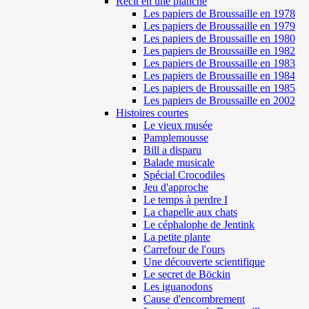
Récit en une planche
Les papiers de Broussaille en 1978
Les papiers de Broussaille en 1979
Les papiers de Broussaille en 1980
Les papiers de Broussaille en 1982
Les papiers de Broussaille en 1983
Les papiers de Broussaille en 1984
Les papiers de Broussaille en 1985
Les papiers de Broussaille en 2002
Histoires courtes
Le vieux musée
Pamplemousse
Bill a disparu
Balade musicale
Spécial Crocodiles
Jeu d'approche
Le temps à perdre I
La chapelle aux chats
Le céphalophe de Jentink
La petite plante
Carrefour de l'ours
Une découverte scientifique
Le secret de Böckin
Les iguanodons
Cause d'encombrement