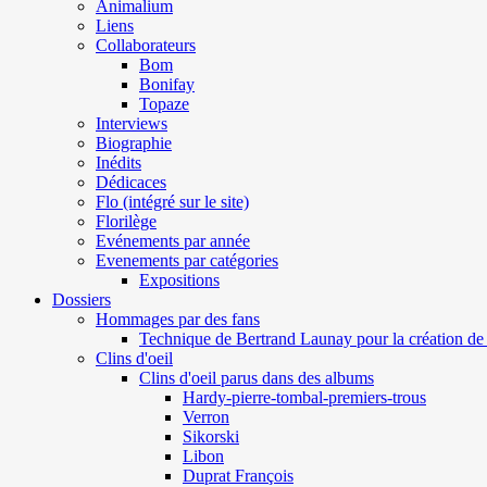
Animalium
Liens
Collaborateurs
Bom
Bonifay
Topaze
Interviews
Biographie
Inédits
Dédicaces
Flo (intégré sur le site)
Florilège
Evénements par année
Evenements par catégories
Expositions
Dossiers
Hommages par des fans
Technique de Bertrand Launay pour la création de 
Clins d'oeil
Clins d'oeil parus dans des albums
Hardy-pierre-tombal-premiers-trous
Verron
Sikorski
Libon
Duprat François