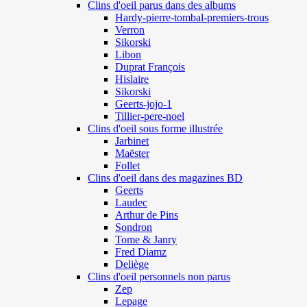
Clins d'oeil parus dans des albums
Hardy-pierre-tombal-premiers-trous
Verron
Sikorski
Libon
Duprat François
Hislaire
Sikorski
Geerts-jojo-1
Tillier-pere-noel
Clins d'oeil sous forme illustrée
Jarbinet
Maëster
Follet
Clins d'oeil dans des magazines BD
Geerts
Laudec
Arthur de Pins
Sondron
Tome & Janry
Fred Diamz
Deliège
Clins d'oeil personnels non parus
Zep
Lepage