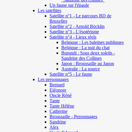
Un faune sur l'épaule
Les satellites
Satellite n°1 - Le parcours BD de
Bruxelles
Satellite n°2 - Arnold Böcklin
Satellite n°3 - L'ésotérisme
Satellite n°4 - Lieux réels
Belgique : Les baleines publiques
Belgique : La nuit du chat
Burundi : Sous deux soleils -
Sandrine des Collines
Japon : Broussaille au Japon
Australie : La source
Satellite n°5 - Le faune
Les personnages
Bernard
Eléonore
Oncle Réné
Tante
Tante Hélène
Catherine
Broussaille - Personnages
Sandrine
Alex