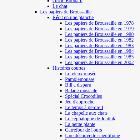
Oncle Edouard
Le chat
Les papiers de Broussaille
Récit en une planche
Les papiers de Broussaille en 1978
Les papiers de Broussaille en 1979
Les papiers de Broussaille en 1980
Les papiers de Broussaille en 1982
Les papiers de Broussaille en 1983
Les papiers de Broussaille en 1984
Les papiers de Broussaille en 1985
Les papiers de Broussaille en 2002
Histoires courtes
Le vieux musée
Pamplemousse
Bill a disparu
Balade musicale
Spécial Crocodiles
Jeu d'approche
Le temps à perdre I
La chapelle aux chats
Le céphalophe de Jentink
La petite plante
Carrefour de l'ours
Une découverte scientifique