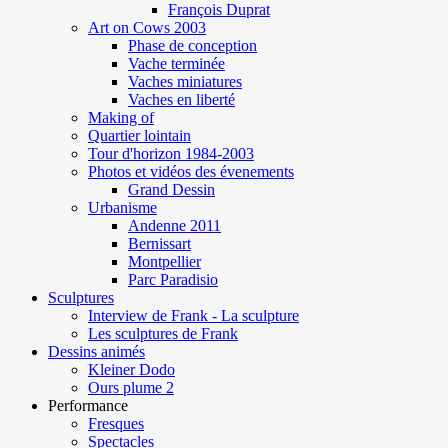
François Duprat
Art on Cows 2003
Phase de conception
Vache terminée
Vaches miniatures
Vaches en liberté
Making of
Quartier lointain
Tour d'horizon 1984-2003
Photos et vidéos des évenements
Grand Dessin
Urbanisme
Andenne 2011
Bernissart
Montpellier
Parc Paradisio
Sculptures
Interview de Frank - La sculpture
Les sculptures de Frank
Dessins animés
Kleiner Dodo
Ours plume 2
Performance
Fresques
Spectacles