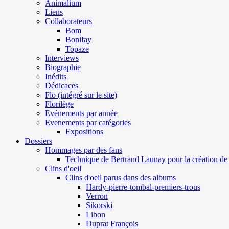
Animalium
Liens
Collaborateurs
Bom
Bonifay
Topaze
Interviews
Biographie
Inédits
Dédicaces
Flo (intégré sur le site)
Florilège
Evénements par année
Evenements par catégories
Expositions
Dossiers
Hommages par des fans
Technique de Bertrand Launay pour la création de 
Clins d'oeil
Clins d'oeil parus dans des albums
Hardy-pierre-tombal-premiers-trous
Verron
Sikorski
Libon
Duprat François