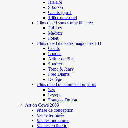
Hislaire
Sikorski
Geerts-jojo-1
Tillier-pere-noel
Clins d'oeil sous forme illustrée
Jarbinet
Maëster
Follet
Clins d'oeil dans des magazines BD
Geerts
Laudec
Arthur de Pins
Sondron
Tome & Janry
Fred Diamz
Deliège
Clins d'oeil personnels non parus
Zep
Lepage
François Duprat
Art on Cows 2003
Phase de conception
Vache terminée
Vaches miniatures
Vaches en liberté