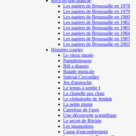
Récit en une planche
Les papiers de Broussaille en 1978
Les papiers de Broussaille en 1979
Les papiers de Broussaille en 1980
Les papiers de Broussaille en 1982
Les papiers de Broussaille en 1983
Les papiers de Broussaille en 1984
Les papiers de Broussaille en 1985
Les papiers de Broussaille en 2002
Histoires courtes
Le vieux musée
Pamplemousse
Bill a disparu
Balade musicale
Spécial Crocodiles
Jeu d'approche
Le temps à perdre I
La chapelle aux chats
Le céphalophe de Jentink
La petite plante
Carrefour de l'ours
Une découverte scientifique
Le secret de Böckin
Les iguanodons
Cause d'encombrement