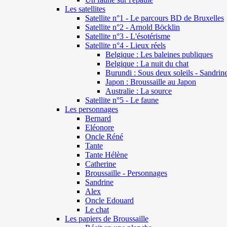
Les satellites
Satellite n°1 - Le parcours BD de Bruxelles
Satellite n°2 - Arnold Böcklin
Satellite n°3 - L'ésotérisme
Satellite n°4 - Lieux réels
Belgique : Les baleines publiques
Belgique : La nuit du chat
Burundi : Sous deux soleils - Sandrin
Japon : Broussaille au Japon
Australie : La source
Satellite n°5 - Le faune
Les personnages
Bernard
Eléonore
Oncle Réné
Tante
Tante Hélène
Catherine
Broussaille - Personnages
Sandrine
Alex
Oncle Edouard
Le chat
Les papiers de Broussaille