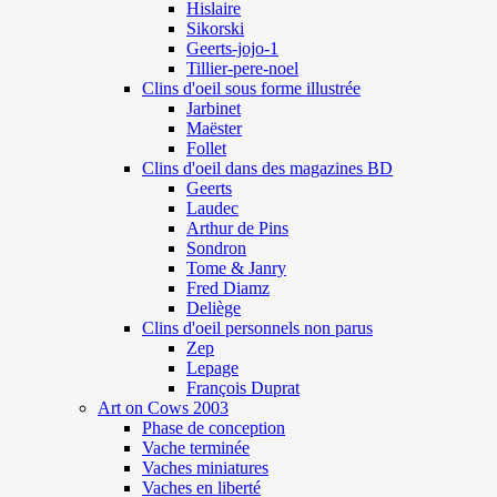
Hislaire
Sikorski
Geerts-jojo-1
Tillier-pere-noel
Clins d'oeil sous forme illustrée
Jarbinet
Maëster
Follet
Clins d'oeil dans des magazines BD
Geerts
Laudec
Arthur de Pins
Sondron
Tome & Janry
Fred Diamz
Deliège
Clins d'oeil personnels non parus
Zep
Lepage
François Duprat
Art on Cows 2003
Phase de conception
Vache terminée
Vaches miniatures
Vaches en liberté