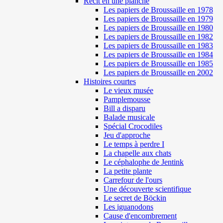
Récit en une planche
Les papiers de Broussaille en 1978
Les papiers de Broussaille en 1979
Les papiers de Broussaille en 1980
Les papiers de Broussaille en 1982
Les papiers de Broussaille en 1983
Les papiers de Broussaille en 1984
Les papiers de Broussaille en 1985
Les papiers de Broussaille en 2002
Histoires courtes
Le vieux musée
Pamplemousse
Bill a disparu
Balade musicale
Spécial Crocodiles
Jeu d'approche
Le temps à perdre I
La chapelle aux chats
Le céphalophe de Jentink
La petite plante
Carrefour de l'ours
Une découverte scientifique
Le secret de Böckin
Les iguanodons
Cause d'encombrement