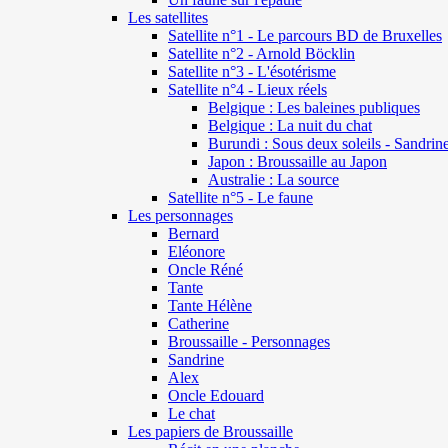
Les satellites
Satellite n°1 - Le parcours BD de Bruxelles
Satellite n°2 - Arnold Böcklin
Satellite n°3 - L'ésotérisme
Satellite n°4 - Lieux réels
Belgique : Les baleines publiques
Belgique : La nuit du chat
Burundi : Sous deux soleils - Sandrin
Japon : Broussaille au Japon
Australie : La source
Satellite n°5 - Le faune
Les personnages
Bernard
Eléonore
Oncle Réné
Tante
Tante Hélène
Catherine
Broussaille - Personnages
Sandrine
Alex
Oncle Edouard
Le chat
Les papiers de Broussaille