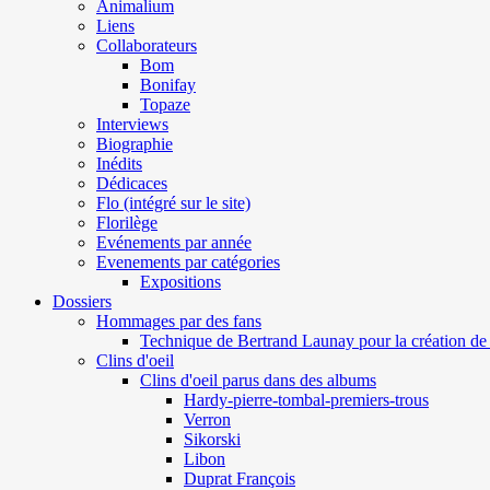
Animalium
Liens
Collaborateurs
Bom
Bonifay
Topaze
Interviews
Biographie
Inédits
Dédicaces
Flo (intégré sur le site)
Florilège
Evénements par année
Evenements par catégories
Expositions
Dossiers
Hommages par des fans
Technique de Bertrand Launay pour la création de 
Clins d'oeil
Clins d'oeil parus dans des albums
Hardy-pierre-tombal-premiers-trous
Verron
Sikorski
Libon
Duprat François