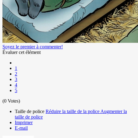
Soyez le premier à commenter!
Évaluer cet élément
1
2
3
4
5
(0 Votes)
Taille de police
Réduire la taille de la police
Augmenter la
taille de police
Imprimer
E-mail