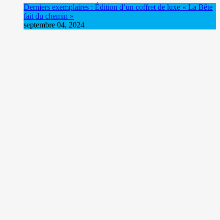
Derniers exemplaires : Édition d’un coffret de luxe « La Bête
fait du chemin »
septembre 04, 2024