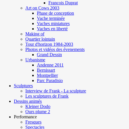
François Duprat
Art on Cows 2003
Phase de conception
Vache terminée
Vaches miniatures
Vaches en liberté
Making of
Quartier lointain
Tour d'horizon 1984-2003
Photos et vidéos des évenements
Grand Dessin
Urbanisme
Andenne 2011
Bernissart
Montpellier
Parc Paradisio
Sculptures
Interview de Frank - La sculpture
Les sculptures de Frank
Dessins animés
Kleiner Dodo
Ours plume 2
Performance
Fresques
Spectacles