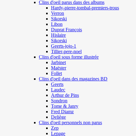
Clins d'oeil parus dans des albums
Hardy-pierre-tombal-premiers-trous
Verron
Sikorski
Libon
Duprat François
Hislaire
Sikorski
Geerts-jojo-1
Tillier-pere-noel
Clins d'oeil sous forme illustrée
Jarbinet
Maëster
Follet
Clins d'oeil dans des magazines BD
Geerts
Laudec
Arthur de Pins
Sondron
Tome & Janry
Fred Diamz
Deliège
Clins d'oeil personnels non parus
Zep
Lepage