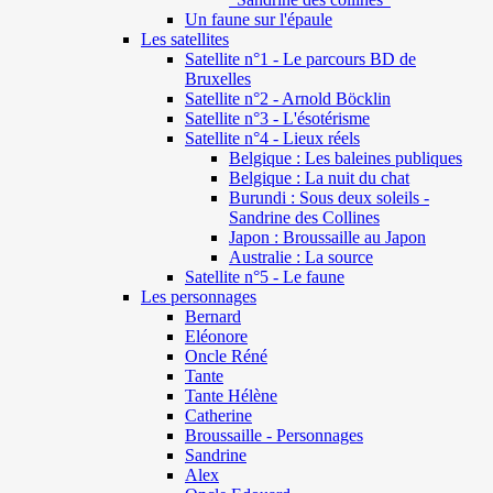
Un faune sur l'épaule
Les satellites
Satellite n°1 - Le parcours BD de
Bruxelles
Satellite n°2 - Arnold Böcklin
Satellite n°3 - L'ésotérisme
Satellite n°4 - Lieux réels
Belgique : Les baleines publiques
Belgique : La nuit du chat
Burundi : Sous deux soleils -
Sandrine des Collines
Japon : Broussaille au Japon
Australie : La source
Satellite n°5 - Le faune
Les personnages
Bernard
Eléonore
Oncle Réné
Tante
Tante Hélène
Catherine
Broussaille - Personnages
Sandrine
Alex