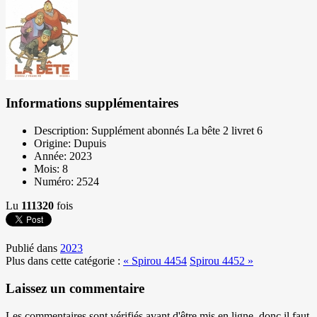
Informations supplémentaires
Description:
Supplément abonnés La bête 2 livret 6
Origine:
Dupuis
Année:
2023
Mois:
8
Numéro:
2524
Lu
111320
fois
Publié dans
2023
Plus dans cette catégorie :
« Spirou 4454
Spirou 4452 »
Laissez un commentaire
Les commentaires sont vérifiés avant d'être mis en ligne, donc il faut