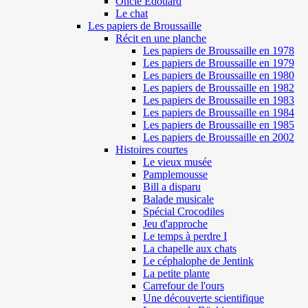
Oncle Edouard
Le chat
Les papiers de Broussaille
Récit en une planche
Les papiers de Broussaille en 1978
Les papiers de Broussaille en 1979
Les papiers de Broussaille en 1980
Les papiers de Broussaille en 1982
Les papiers de Broussaille en 1983
Les papiers de Broussaille en 1984
Les papiers de Broussaille en 1985
Les papiers de Broussaille en 2002
Histoires courtes
Le vieux musée
Pamplemousse
Bill a disparu
Balade musicale
Spécial Crocodiles
Jeu d'approche
Le temps à perdre I
La chapelle aux chats
Le céphalophe de Jentink
La petite plante
Carrefour de l'ours
Une découverte scientifique