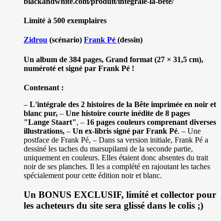
blackandwhite.com/produit/integrale-la-bete/
Limité à 500 exemplaires
Zidrou
(scénario)
Frank Pé
(dessin)
Un album de 384 pages, Grand format (27 × 31,5 cm),
numéroté et signé par Frank Pé !
Contenant :
–
L'intégrale des 2 histoires de la Bête imprimée en noir et
blanc pur,
–
Une histoire courte inédite de 8 pages
"Lange Staart"
, –
16 pages couleurs comprenant diverses
illustrations,
–
Un ex-libris signé par Frank Pé
. – Une
postface de Frank Pé, – Dans sa version initiale, Frank Pé a
dessiné les taches du marsupilami de la seconde partie,
uniquement en couleurs. Elles étaient donc absentes du trait
noir de ses planches. Il les a complété en rajoutant les taches
spécialement pour cette édition noir et blanc.
Un BONUS EXCLUSIF, limité et collector pour
les acheteurs du site sera glissé dans le colis ;)