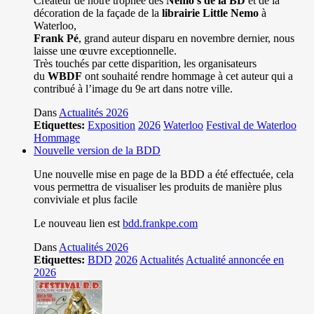
Créateur de notre trophée des
Nemo’s de la BD
et de la
décoration de la façade de la
librairie Little Nemo
à
Waterloo,
Frank Pé
, grand auteur disparu en novembre dernier, nous
laisse une œuvre exceptionnelle.
Très touchés par cette disparition, les organisateurs
du
WBDF
ont souhaité rendre hommage à cet auteur qui a
contribué à l’image du 9e art dans notre ville.
Dans
Actualités 2026
Etiquettes:
Exposition
2026
Waterloo
Festival de Waterloo
Hommage
Nouvelle version de la BDD
Une nouvelle mise en page de la BDD a été effectuée, cela
vous permettra de visualiser les produits de manière plus
conviviale et plus facile
Le nouveau lien est
bdd.frankpe.com
Dans
Actualités 2026
Etiquettes:
BDD
2026
Actualités
Actualité annoncée en
2026