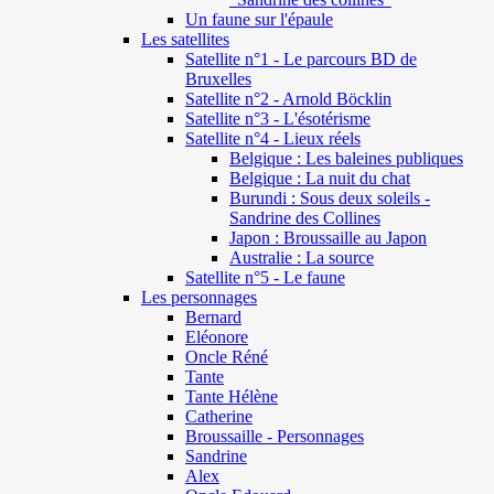
Un faune sur l'épaule
Les satellites
Satellite n°1 - Le parcours BD de
Bruxelles
Satellite n°2 - Arnold Böcklin
Satellite n°3 - L'ésotérisme
Satellite n°4 - Lieux réels
Belgique : Les baleines publiques
Belgique : La nuit du chat
Burundi : Sous deux soleils -
Sandrine des Collines
Japon : Broussaille au Japon
Australie : La source
Satellite n°5 - Le faune
Les personnages
Bernard
Eléonore
Oncle Réné
Tante
Tante Hélène
Catherine
Broussaille - Personnages
Sandrine
Alex