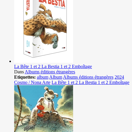
La Bête 1 et 2 La Bestia 1 et 2 Emboîtage
Dans
Albums éditions étrangères
Etiquettes:
album
Album
Albums éditions étrangères
2024
Cosmo / Nona Arte
La Bête 1 et 2 La Bestia 1 et 2 Emboîtage