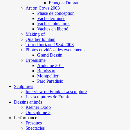
François Duprat
Art on Cows 2003
Phase de conception
Vache terminée
Vaches miniatures
Vaches en liberté
Making of
Quartier lointain
Tour d'horizon 1984-2003
Photos et vidéos des évenements
Grand Dessin
Urbanisme
Andenne 2011
Bernissart
Montpellier
Parc Paradisio
Sculptures
Interview de Frank - La sculpture
Les sculptures de Frank
Dessins animés
Kleiner Dodo
Ours plume 2
Performance
Fresques
Spectacles