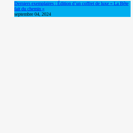
Derniers exemplaires : Édition d’un coffret de luxe « La Bête
fait du chemin »
septembre 04, 2024