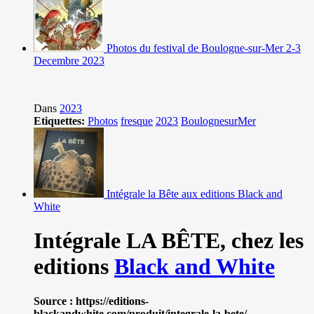
Photos du festival de Boulogne-sur-Mer 2-3
Decembre 2023
Dans
2023
Etiquettes:
Photos
fresque
2023
BoulognesurMer
Intégrale la Bête aux editions Black and
White
Intégrale LA BÊTE,
chez les
editions
Black and White
Source : https://editions-
blackandwhite.com/produit/integrale-la-bete/