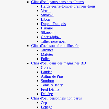
Clins d'oeil parus dans des albums
Hardy-pierre-tombal-premiers-trous
Verron
Sikorski
Libon
Duprat François
Hislaire
Sikorski
Geerts-jojo-1
Tillier-pere-noel
Clins d'oeil sous forme illustrée
Jarbinet
Maëster
Follet
Clins d'oeil dans des magazines BD
Geerts
Laudec
Arthur de Pins
Sondron
Tome & Janry
Fred Diamz
Deliège
Clins d'oeil personnels non parus
Zep
Lepage