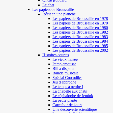
Oncle Edouard
Le chat
Les papiers de Broussaille
Récit en une planche
Les papiers de Broussaille en 1978
Les papiers de Broussaille en 1979
Les papiers de Broussaille en 1980
Les papiers de Broussaille en 1982
Les papiers de Broussaille en 1983
Les papiers de Broussaille en 1984
Les papiers de Broussaille en 1985
Les papiers de Broussaille en 2002
Histoires courtes
Le vieux musée
Pamplemousse
Bill a disparu
Balade musicale
Spécial Crocodiles
Jeu d'approche
Le temps à perdre I
La chapelle aux chats
Le céphalophe de Jentink
La petite plante
Carrefour de l'ours
Une découverte scientifique