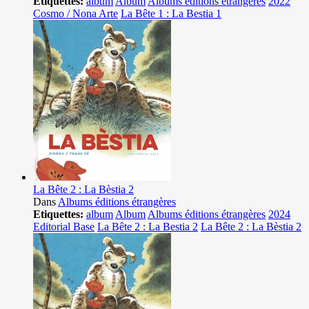
Etiquettes:
album
Album
Albums éditions étrangères
2022
Cosmo / Nona Arte
La Bête 1 : La Bestia 1
La Bête 2 : La Bèstia 2
Dans
Albums éditions étrangères
Etiquettes:
album
Album
Albums éditions étrangères
2024
Editorial Base
La Bête 2 : La Bestia 2
La Bête 2 : La Bèstia 2