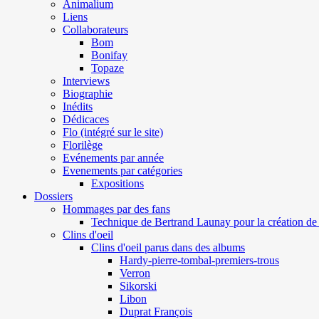
Animalium
Liens
Collaborateurs
Bom
Bonifay
Topaze
Interviews
Biographie
Inédits
Dédicaces
Flo (intégré sur le site)
Florilège
Evénements par année
Evenements par catégories
Expositions
Dossiers
Hommages par des fans
Technique de Bertrand Launay pour la création de 
Clins d'oeil
Clins d'oeil parus dans des albums
Hardy-pierre-tombal-premiers-trous
Verron
Sikorski
Libon
Duprat François