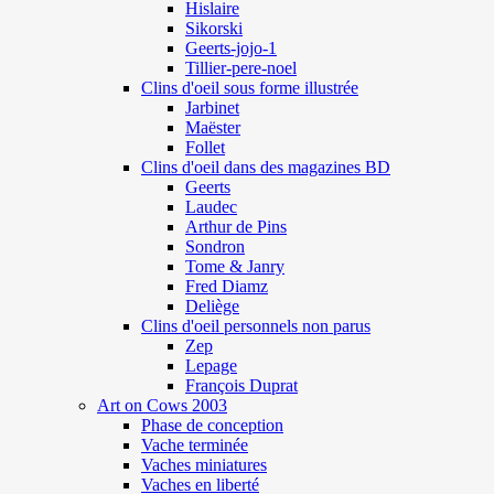
Hislaire
Sikorski
Geerts-jojo-1
Tillier-pere-noel
Clins d'oeil sous forme illustrée
Jarbinet
Maëster
Follet
Clins d'oeil dans des magazines BD
Geerts
Laudec
Arthur de Pins
Sondron
Tome & Janry
Fred Diamz
Deliège
Clins d'oeil personnels non parus
Zep
Lepage
François Duprat
Art on Cows 2003
Phase de conception
Vache terminée
Vaches miniatures
Vaches en liberté