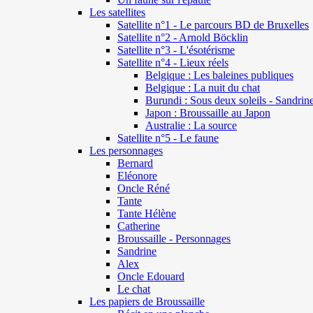
Les satellites
Satellite n°1 - Le parcours BD de Bruxelles
Satellite n°2 - Arnold Böcklin
Satellite n°3 - L'ésotérisme
Satellite n°4 - Lieux réels
Belgique : Les baleines publiques
Belgique : La nuit du chat
Burundi : Sous deux soleils - Sandrin
Japon : Broussaille au Japon
Australie : La source
Satellite n°5 - Le faune
Les personnages
Bernard
Eléonore
Oncle Réné
Tante
Tante Hélène
Catherine
Broussaille - Personnages
Sandrine
Alex
Oncle Edouard
Le chat
Les papiers de Broussaille