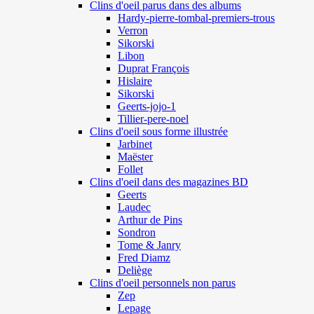
Clins d'oeil parus dans des albums
Hardy-pierre-tombal-premiers-trous
Verron
Sikorski
Libon
Duprat François
Hislaire
Sikorski
Geerts-jojo-1
Tillier-pere-noel
Clins d'oeil sous forme illustrée
Jarbinet
Maëster
Follet
Clins d'oeil dans des magazines BD
Geerts
Laudec
Arthur de Pins
Sondron
Tome & Janry
Fred Diamz
Deliège
Clins d'oeil personnels non parus
Zep
Lepage