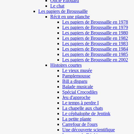
Oncle Edouard
Le chat
Les papiers de Broussaille
Récit en une planche
Les papiers de Broussaille en 1978
Les papiers de Broussaille en 1979
Les papiers de Broussaille en 1980
Les papiers de Broussaille en 1982
Les papiers de Broussaille en 1983
Les papiers de Broussaille en 1984
Les papiers de Broussaille en 1985
Les papiers de Broussaille en 2002
Histoires courtes
Le vieux musée
Pamplemousse
Bill a disparu
Balade musicale
Spécial Crocodiles
Jeu d'approche
Le temps à perdre I
La chapelle aux chats
Le céphalophe de Jentink
La petite plante
Carrefour de l'ours
Une découverte scientifique