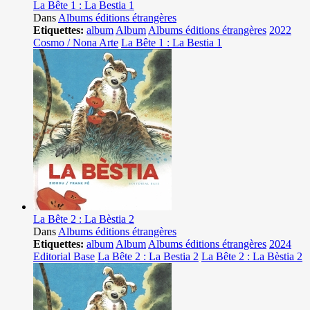
La Bête 1 : La Bestia 1
Dans
Albums éditions étrangères
Etiquettes:
album
Album
Albums éditions étrangères
2022
Cosmo / Nona Arte
La Bête 1 : La Bestia 1
La Bête 2 : La Bèstia 2
Dans
Albums éditions étrangères
Etiquettes:
album
Album
Albums éditions étrangères
2024
Editorial Base
La Bête 2 : La Bestia 2
La Bête 2 : La Bèstia 2