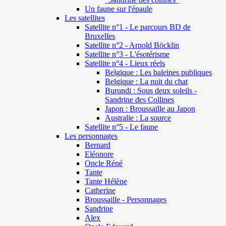
Un faune sur l'épaule
Les satellites
Satellite n°1 - Le parcours BD de
Bruxelles
Satellite n°2 - Arnold Böcklin
Satellite n°3 - L'ésotérisme
Satellite n°4 - Lieux réels
Belgique : Les baleines publiques
Belgique : La nuit du chat
Burundi : Sous deux soleils -
Sandrine des Collines
Japon : Broussaille au Japon
Australie : La source
Satellite n°5 - Le faune
Les personnages
Bernard
Eléonore
Oncle Réné
Tante
Tante Hélène
Catherine
Broussaille - Personnages
Sandrine
Alex