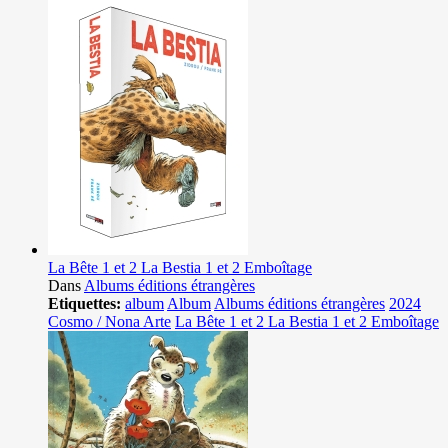
La Bête 1 et 2 La Bestia 1 et 2 Emboîtage
Dans
Albums éditions étrangères
Etiquettes:
album
Album
Albums éditions étrangères
2024
Cosmo / Nona Arte
La Bête 1 et 2 La Bestia 1 et 2 Emboîtage