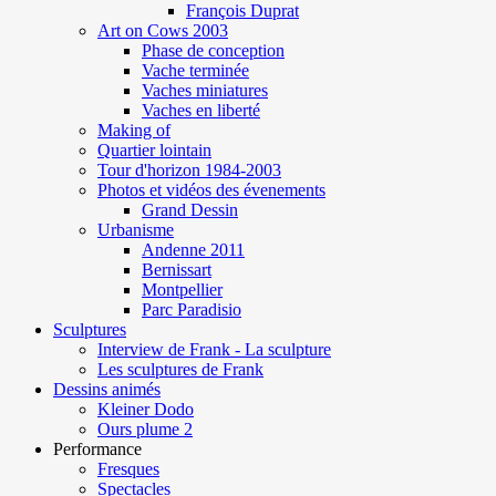
François Duprat
Art on Cows 2003
Phase de conception
Vache terminée
Vaches miniatures
Vaches en liberté
Making of
Quartier lointain
Tour d'horizon 1984-2003
Photos et vidéos des évenements
Grand Dessin
Urbanisme
Andenne 2011
Bernissart
Montpellier
Parc Paradisio
Sculptures
Interview de Frank - La sculpture
Les sculptures de Frank
Dessins animés
Kleiner Dodo
Ours plume 2
Performance
Fresques
Spectacles