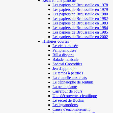
Récit en une planche
Les papiers de Broussaille en 1978
Les papiers de Broussaille en 1979
Les papiers de Broussaille en 1980
Les papiers de Broussaille en 1982
Les papiers de Broussaille en 1983
Les papiers de Broussaille en 1984
Les papiers de Broussaille en 1985
Les papiers de Broussaille en 2002
Histoires courtes
Le vieux musée
Pamplemousse
Bill a disparu
Balade musicale
Spécial Crocodiles
Jeu d'approche
Le temps à perdre I
La chapelle aux chats
Le céphalophe de Jentink
La petite plante
Carrefour de l'ours
Une découverte scientifique
Le secret de Böckin
Les iguanodons
Cause d'encombrement