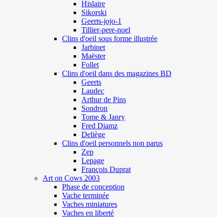
Hislaire
Sikorski
Geerts-jojo-1
Tillier-pere-noel
Clins d'oeil sous forme illustrée
Jarbinet
Maëster
Follet
Clins d'oeil dans des magazines BD
Geerts
Laudec
Arthur de Pins
Sondron
Tome & Janry
Fred Diamz
Deliège
Clins d'oeil personnels non parus
Zep
Lepage
François Duprat
Art on Cows 2003
Phase de conception
Vache terminée
Vaches miniatures
Vaches en liberté