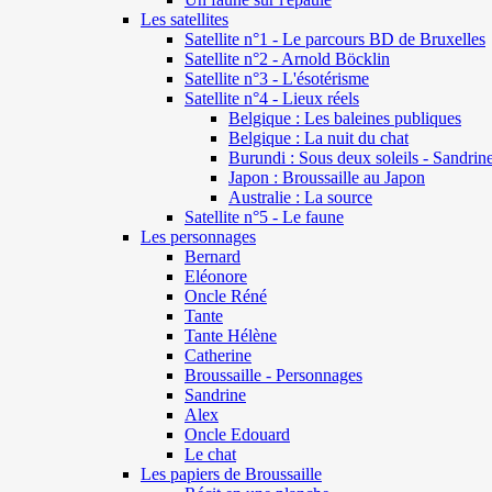
Les satellites
Satellite n°1 - Le parcours BD de Bruxelles
Satellite n°2 - Arnold Böcklin
Satellite n°3 - L'ésotérisme
Satellite n°4 - Lieux réels
Belgique : Les baleines publiques
Belgique : La nuit du chat
Burundi : Sous deux soleils - Sandrin
Japon : Broussaille au Japon
Australie : La source
Satellite n°5 - Le faune
Les personnages
Bernard
Eléonore
Oncle Réné
Tante
Tante Hélène
Catherine
Broussaille - Personnages
Sandrine
Alex
Oncle Edouard
Le chat
Les papiers de Broussaille