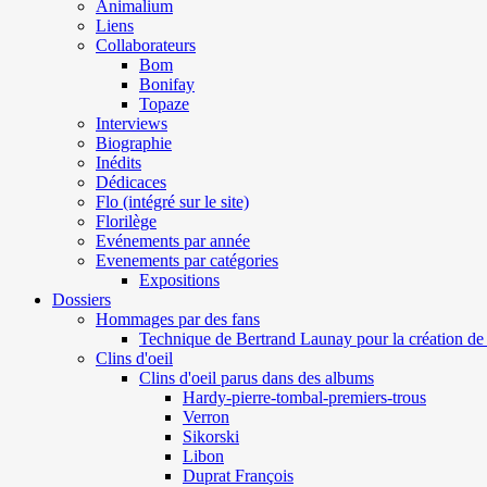
Animalium
Liens
Collaborateurs
Bom
Bonifay
Topaze
Interviews
Biographie
Inédits
Dédicaces
Flo (intégré sur le site)
Florilège
Evénements par année
Evenements par catégories
Expositions
Dossiers
Hommages par des fans
Technique de Bertrand Launay pour la création de 
Clins d'oeil
Clins d'oeil parus dans des albums
Hardy-pierre-tombal-premiers-trous
Verron
Sikorski
Libon
Duprat François