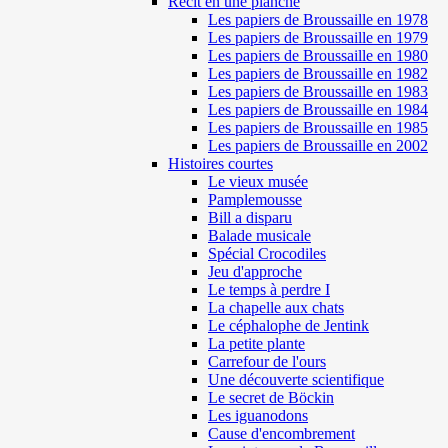
Récit en une planche
Les papiers de Broussaille en 1978
Les papiers de Broussaille en 1979
Les papiers de Broussaille en 1980
Les papiers de Broussaille en 1982
Les papiers de Broussaille en 1983
Les papiers de Broussaille en 1984
Les papiers de Broussaille en 1985
Les papiers de Broussaille en 2002
Histoires courtes
Le vieux musée
Pamplemousse
Bill a disparu
Balade musicale
Spécial Crocodiles
Jeu d'approche
Le temps à perdre I
La chapelle aux chats
Le céphalophe de Jentink
La petite plante
Carrefour de l'ours
Une découverte scientifique
Le secret de Böckin
Les iguanodons
Cause d'encombrement