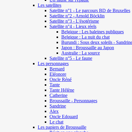
Les satellites
Satellite n°1 - Le parcours BD de Bruxelles
Satellite n°2 - Arnold Böcklin
Satellite n°3 - L'ésotérisme
Satellite n°4 - Lieux réels
Belgique : Les baleines publiques
Belgique : La nuit du chat
Burundi : Sous deux soleils - Sandrin
Japon : Broussaille au Japon
Australie : La source
Satellite n°5 - Le faune
Les personnages
Bernard
Eléonore
Oncle Réné
Tante
Tante Hélène
Catherine
Broussaille - Personnages
Sandrine
Alex
Oncle Edouard
Le chat
Les papiers de Broussaille