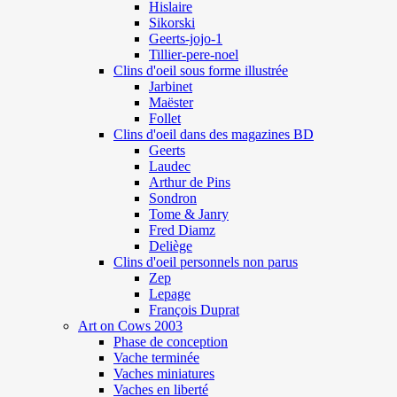
Hislaire
Sikorski
Geerts-jojo-1
Tillier-pere-noel
Clins d'oeil sous forme illustrée
Jarbinet
Maëster
Follet
Clins d'oeil dans des magazines BD
Geerts
Laudec
Arthur de Pins
Sondron
Tome & Janry
Fred Diamz
Deliège
Clins d'oeil personnels non parus
Zep
Lepage
François Duprat
Art on Cows 2003
Phase de conception
Vache terminée
Vaches miniatures
Vaches en liberté