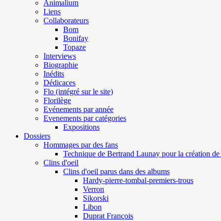
Animalium
Liens
Collaborateurs
Bom
Bonifay
Topaze
Interviews
Biographie
Inédits
Dédicaces
Flo (intégré sur le site)
Florilège
Evénements par année
Evenements par catégories
Expositions
Dossiers
Hommages par des fans
Technique de Bertrand Launay pour la création de 
Clins d'oeil
Clins d'oeil parus dans des albums
Hardy-pierre-tombal-premiers-trous
Verron
Sikorski
Libon
Duprat François