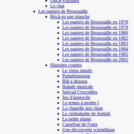
Oncle Edouard
Le chat
Les papiers de Broussaille
Récit en une planche
Les papiers de Broussaille en 1978
Les papiers de Broussaille en 1979
Les papiers de Broussaille en 1980
Les papiers de Broussaille en 1982
Les papiers de Broussaille en 1983
Les papiers de Broussaille en 1984
Les papiers de Broussaille en 1985
Les papiers de Broussaille en 2002
Histoires courtes
Le vieux musée
Pamplemousse
Bill a disparu
Balade musicale
Spécial Crocodiles
Jeu d'approche
Le temps à perdre I
La chapelle aux chats
Le céphalophe de Jentink
La petite plante
Carrefour de l'ours
Une découverte scientifique