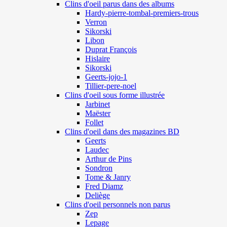
Clins d'oeil parus dans des albums
Hardy-pierre-tombal-premiers-trous
Verron
Sikorski
Libon
Duprat François
Hislaire
Sikorski
Geerts-jojo-1
Tillier-pere-noel
Clins d'oeil sous forme illustrée
Jarbinet
Maëster
Follet
Clins d'oeil dans des magazines BD
Geerts
Laudec
Arthur de Pins
Sondron
Tome & Janry
Fred Diamz
Deliège
Clins d'oeil personnels non parus
Zep
Lepage