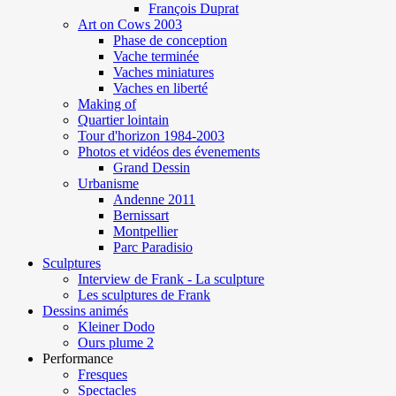
François Duprat
Art on Cows 2003
Phase de conception
Vache terminée
Vaches miniatures
Vaches en liberté
Making of
Quartier lointain
Tour d'horizon 1984-2003
Photos et vidéos des évenements
Grand Dessin
Urbanisme
Andenne 2011
Bernissart
Montpellier
Parc Paradisio
Sculptures
Interview de Frank - La sculpture
Les sculptures de Frank
Dessins animés
Kleiner Dodo
Ours plume 2
Performance
Fresques
Spectacles