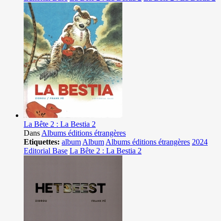
La Bête 2 : La Bestia 2
Dans
Albums éditions étrangères
Etiquettes:
album
Album
Albums éditions étrangères
2024
Editorial Base
La Bête 2 : La Bestia 2