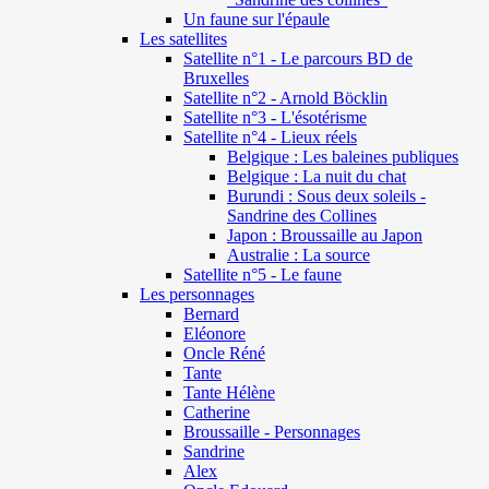
Un faune sur l'épaule
Les satellites
Satellite n°1 - Le parcours BD de
Bruxelles
Satellite n°2 - Arnold Böcklin
Satellite n°3 - L'ésotérisme
Satellite n°4 - Lieux réels
Belgique : Les baleines publiques
Belgique : La nuit du chat
Burundi : Sous deux soleils -
Sandrine des Collines
Japon : Broussaille au Japon
Australie : La source
Satellite n°5 - Le faune
Les personnages
Bernard
Eléonore
Oncle Réné
Tante
Tante Hélène
Catherine
Broussaille - Personnages
Sandrine
Alex