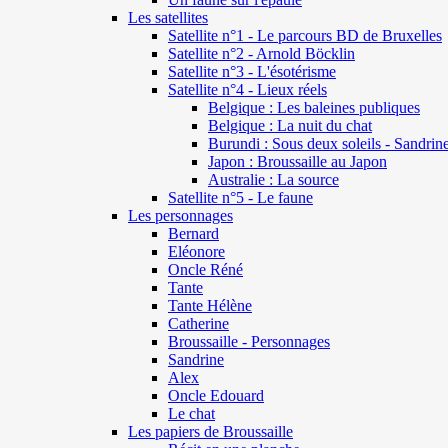
Les satellites
Satellite n°1 - Le parcours BD de Bruxelles
Satellite n°2 - Arnold Böcklin
Satellite n°3 - L'ésotérisme
Satellite n°4 - Lieux réels
Belgique : Les baleines publiques
Belgique : La nuit du chat
Burundi : Sous deux soleils - Sandrin
Japon : Broussaille au Japon
Australie : La source
Satellite n°5 - Le faune
Les personnages
Bernard
Eléonore
Oncle Réné
Tante
Tante Hélène
Catherine
Broussaille - Personnages
Sandrine
Alex
Oncle Edouard
Le chat
Les papiers de Broussaille