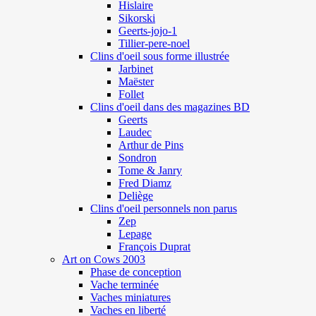
Hislaire
Sikorski
Geerts-jojo-1
Tillier-pere-noel
Clins d'oeil sous forme illustrée
Jarbinet
Maëster
Follet
Clins d'oeil dans des magazines BD
Geerts
Laudec
Arthur de Pins
Sondron
Tome & Janry
Fred Diamz
Deliège
Clins d'oeil personnels non parus
Zep
Lepage
François Duprat
Art on Cows 2003
Phase de conception
Vache terminée
Vaches miniatures
Vaches en liberté