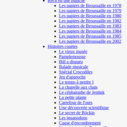
Récit en une planche
Les papiers de Broussaille en 1978
Les papiers de Broussaille en 1979
Les papiers de Broussaille en 1980
Les papiers de Broussaille en 1982
Les papiers de Broussaille en 1983
Les papiers de Broussaille en 1984
Les papiers de Broussaille en 1985
Les papiers de Broussaille en 2002
Histoires courtes
Le vieux musée
Pamplemousse
Bill a disparu
Balade musicale
Spécial Crocodiles
Jeu d'approche
Le temps à perdre I
La chapelle aux chats
Le céphalophe de Jentink
La petite plante
Carrefour de l'ours
Une découverte scientifique
Le secret de Böckin
Les iguanodons
Cause d'encombrement