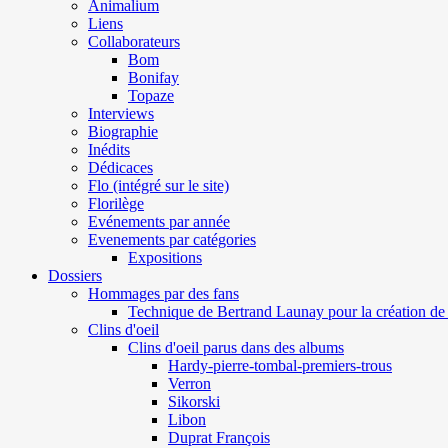
Animalium
Liens
Collaborateurs
Bom
Bonifay
Topaze
Interviews
Biographie
Inédits
Dédicaces
Flo (intégré sur le site)
Florilège
Evénements par année
Evenements par catégories
Expositions
Dossiers
Hommages par des fans
Technique de Bertrand Launay pour la création de 
Clins d'oeil
Clins d'oeil parus dans des albums
Hardy-pierre-tombal-premiers-trous
Verron
Sikorski
Libon
Duprat François