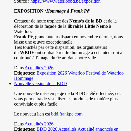
Source :
https://www.waterloobd.be/exposition
EXPOSITION
‘Hommage à
Frank Pé
’
Créateur de notre trophée des
Nemo’s de la BD
et de la
décoration de la façade de la
librairie Little Nemo
à
Waterloo,
Frank Pé
, grand auteur disparu en novembre dernier, nous
laisse une œuvre exceptionnelle.
Très touchés par cette disparition, les organisateurs
du
WBDF
ont souhaité rendre hommage à cet auteur qui a
contribué à l’image du 9e art dans notre ville.
Dans
Actualités 2026
Etiquettes:
Exposition
2026
Waterloo
Festival de Waterloo
Hommage
Nouvelle version de la BDD
Une nouvelle mise en page de la BDD a été effectuée, cela
vous permettra de visualiser les produits de manière plus
conviviale et plus facile
Le nouveau lien est
bdd.frankpe.com
Dans
Actualités 2026
Etiquettes:
BDD
2026
Actualités
Actualité annoncée en