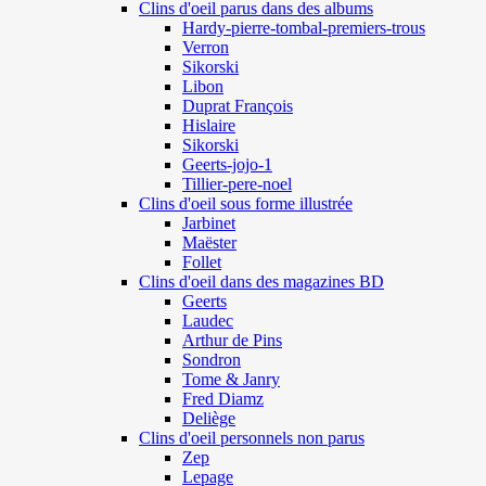
Clins d'oeil parus dans des albums
Hardy-pierre-tombal-premiers-trous
Verron
Sikorski
Libon
Duprat François
Hislaire
Sikorski
Geerts-jojo-1
Tillier-pere-noel
Clins d'oeil sous forme illustrée
Jarbinet
Maëster
Follet
Clins d'oeil dans des magazines BD
Geerts
Laudec
Arthur de Pins
Sondron
Tome & Janry
Fred Diamz
Deliège
Clins d'oeil personnels non parus
Zep
Lepage