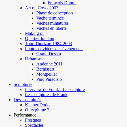
François Duprat
Art on Cows 2003
Phase de conception
Vache terminée
Vaches miniatures
Vaches en liberté
Making of
Quartier lointain
Tour d'horizon 1984-2003
Photos et vidéos des évenements
Grand Dessin
Urbanisme
Andenne 2011
Bernissart
Montpellier
Parc Paradisio
Sculptures
Interview de Frank - La sculpture
Les sculptures de Frank
Dessins animés
Kleiner Dodo
Ours plume 2
Performance
Fresques
Spectacles