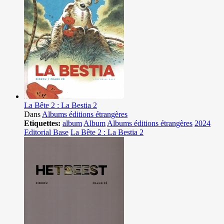
La Bête 2 : La Bestia 2
Dans
Albums éditions étrangères
Etiquettes:
album
Album
Albums éditions étrangères
2024
Editorial Base
La Bête 2 : La Bestia 2