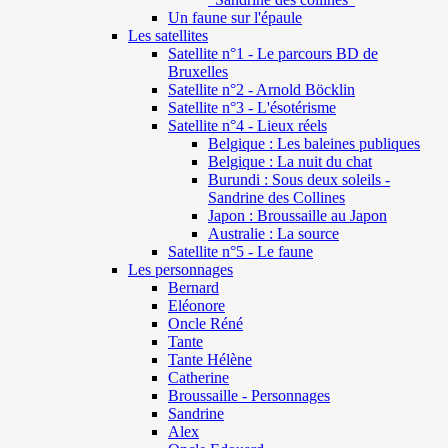
Un faune sur l'épaule
Les satellites
Satellite n°1 - Le parcours BD de
Bruxelles
Satellite n°2 - Arnold Böcklin
Satellite n°3 - L'ésotérisme
Satellite n°4 - Lieux réels
Belgique : Les baleines publiques
Belgique : La nuit du chat
Burundi : Sous deux soleils -
Sandrine des Collines
Japon : Broussaille au Japon
Australie : La source
Satellite n°5 - Le faune
Les personnages
Bernard
Eléonore
Oncle Réné
Tante
Tante Hélène
Catherine
Broussaille - Personnages
Sandrine
Alex