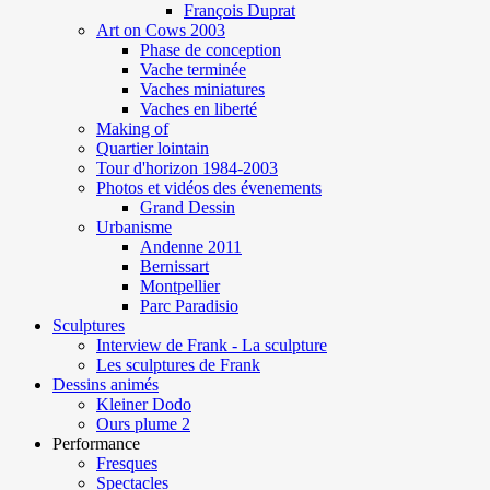
François Duprat
Art on Cows 2003
Phase de conception
Vache terminée
Vaches miniatures
Vaches en liberté
Making of
Quartier lointain
Tour d'horizon 1984-2003
Photos et vidéos des évenements
Grand Dessin
Urbanisme
Andenne 2011
Bernissart
Montpellier
Parc Paradisio
Sculptures
Interview de Frank - La sculpture
Les sculptures de Frank
Dessins animés
Kleiner Dodo
Ours plume 2
Performance
Fresques
Spectacles