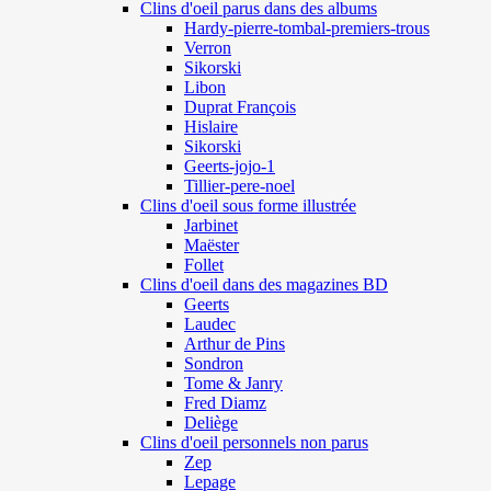
Clins d'oeil parus dans des albums
Hardy-pierre-tombal-premiers-trous
Verron
Sikorski
Libon
Duprat François
Hislaire
Sikorski
Geerts-jojo-1
Tillier-pere-noel
Clins d'oeil sous forme illustrée
Jarbinet
Maëster
Follet
Clins d'oeil dans des magazines BD
Geerts
Laudec
Arthur de Pins
Sondron
Tome & Janry
Fred Diamz
Deliège
Clins d'oeil personnels non parus
Zep
Lepage