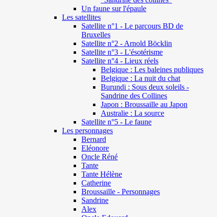
Un faune sur l'épaule
Les satellites
Satellite n°1 - Le parcours BD de
Bruxelles
Satellite n°2 - Arnold Böcklin
Satellite n°3 - L'ésotérisme
Satellite n°4 - Lieux réels
Belgique : Les baleines publiques
Belgique : La nuit du chat
Burundi : Sous deux soleils -
Sandrine des Collines
Japon : Broussaille au Japon
Australie : La source
Satellite n°5 - Le faune
Les personnages
Bernard
Eléonore
Oncle Réné
Tante
Tante Hélène
Catherine
Broussaille - Personnages
Sandrine
Alex