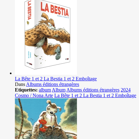
La Bête 1 et 2 La Bestia 1 et 2 Emboîtage
Dans
Albums éditions étrangères
Etiquettes:
album
Album
Albums éditions étrangères
2024
Cosmo / Nona Arte
La Bête 1 et 2 La Bestia 1 et 2 Emboîtage