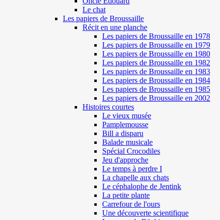
Oncle Edouard
Le chat
Les papiers de Broussaille
Récit en une planche
Les papiers de Broussaille en 1978
Les papiers de Broussaille en 1979
Les papiers de Broussaille en 1980
Les papiers de Broussaille en 1982
Les papiers de Broussaille en 1983
Les papiers de Broussaille en 1984
Les papiers de Broussaille en 1985
Les papiers de Broussaille en 2002
Histoires courtes
Le vieux musée
Pamplemousse
Bill a disparu
Balade musicale
Spécial Crocodiles
Jeu d'approche
Le temps à perdre I
La chapelle aux chats
Le céphalophe de Jentink
La petite plante
Carrefour de l'ours
Une découverte scientifique