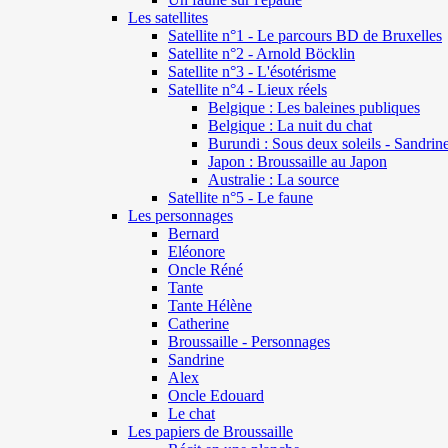
Les satellites
Satellite n°1 - Le parcours BD de Bruxelles
Satellite n°2 - Arnold Böcklin
Satellite n°3 - L'ésotérisme
Satellite n°4 - Lieux réels
Belgique : Les baleines publiques
Belgique : La nuit du chat
Burundi : Sous deux soleils - Sandrin
Japon : Broussaille au Japon
Australie : La source
Satellite n°5 - Le faune
Les personnages
Bernard
Eléonore
Oncle Réné
Tante
Tante Hélène
Catherine
Broussaille - Personnages
Sandrine
Alex
Oncle Edouard
Le chat
Les papiers de Broussaille