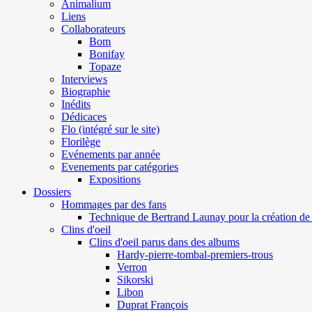
Animalium
Liens
Collaborateurs
Bom
Bonifay
Topaze
Interviews
Biographie
Inédits
Dédicaces
Flo (intégré sur le site)
Florilège
Evénements par année
Evenements par catégories
Expositions
Dossiers
Hommages par des fans
Technique de Bertrand Launay pour la création de 
Clins d'oeil
Clins d'oeil parus dans des albums
Hardy-pierre-tombal-premiers-trous
Verron
Sikorski
Libon
Duprat François