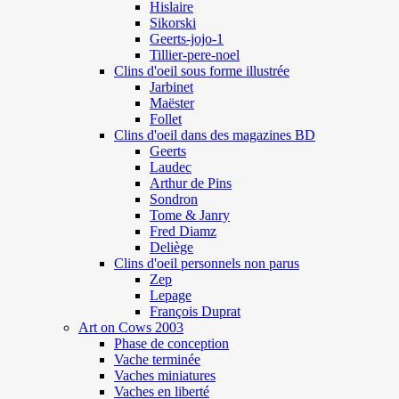
Hislaire
Sikorski
Geerts-jojo-1
Tillier-pere-noel
Clins d'oeil sous forme illustrée
Jarbinet
Maëster
Follet
Clins d'oeil dans des magazines BD
Geerts
Laudec
Arthur de Pins
Sondron
Tome & Janry
Fred Diamz
Deliège
Clins d'oeil personnels non parus
Zep
Lepage
François Duprat
Art on Cows 2003
Phase de conception
Vache terminée
Vaches miniatures
Vaches en liberté