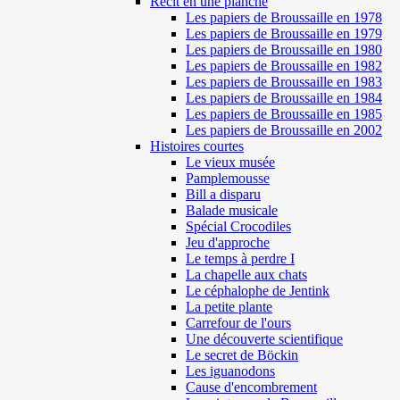
Récit en une planche
Les papiers de Broussaille en 1978
Les papiers de Broussaille en 1979
Les papiers de Broussaille en 1980
Les papiers de Broussaille en 1982
Les papiers de Broussaille en 1983
Les papiers de Broussaille en 1984
Les papiers de Broussaille en 1985
Les papiers de Broussaille en 2002
Histoires courtes
Le vieux musée
Pamplemousse
Bill a disparu
Balade musicale
Spécial Crocodiles
Jeu d'approche
Le temps à perdre I
La chapelle aux chats
Le céphalophe de Jentink
La petite plante
Carrefour de l'ours
Une découverte scientifique
Le secret de Böckin
Les iguanodons
Cause d'encombrement