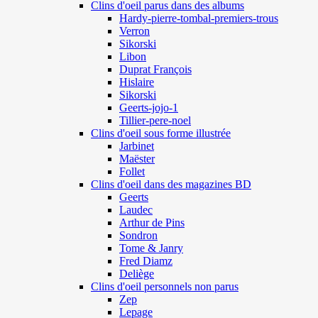
Clins d'oeil parus dans des albums
Hardy-pierre-tombal-premiers-trous
Verron
Sikorski
Libon
Duprat François
Hislaire
Sikorski
Geerts-jojo-1
Tillier-pere-noel
Clins d'oeil sous forme illustrée
Jarbinet
Maëster
Follet
Clins d'oeil dans des magazines BD
Geerts
Laudec
Arthur de Pins
Sondron
Tome & Janry
Fred Diamz
Deliège
Clins d'oeil personnels non parus
Zep
Lepage