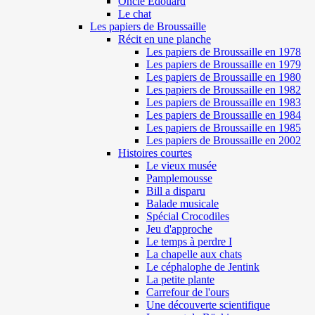
Oncle Edouard
Le chat
Les papiers de Broussaille
Récit en une planche
Les papiers de Broussaille en 1978
Les papiers de Broussaille en 1979
Les papiers de Broussaille en 1980
Les papiers de Broussaille en 1982
Les papiers de Broussaille en 1983
Les papiers de Broussaille en 1984
Les papiers de Broussaille en 1985
Les papiers de Broussaille en 2002
Histoires courtes
Le vieux musée
Pamplemousse
Bill a disparu
Balade musicale
Spécial Crocodiles
Jeu d'approche
Le temps à perdre I
La chapelle aux chats
Le céphalophe de Jentink
La petite plante
Carrefour de l'ours
Une découverte scientifique