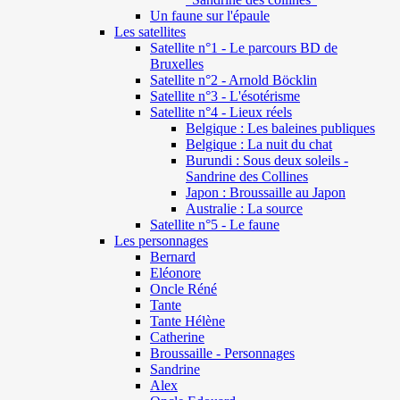
Un faune sur l'épaule
Les satellites
Satellite n°1 - Le parcours BD de
Bruxelles
Satellite n°2 - Arnold Böcklin
Satellite n°3 - L'ésotérisme
Satellite n°4 - Lieux réels
Belgique : Les baleines publiques
Belgique : La nuit du chat
Burundi : Sous deux soleils -
Sandrine des Collines
Japon : Broussaille au Japon
Australie : La source
Satellite n°5 - Le faune
Les personnages
Bernard
Eléonore
Oncle Réné
Tante
Tante Hélène
Catherine
Broussaille - Personnages
Sandrine
Alex