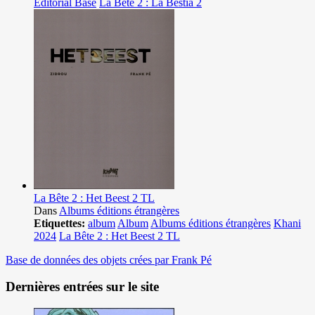
Editorial Base
La Bête 2 : La Bestia 2
La Bête 2 : Het Beest 2 TL
Dans
Albums éditions étrangères
Etiquettes:
album
Album
Albums éditions étrangères
Khani
2024
La Bête 2 : Het Beest 2 TL
Base de données des objets crées par Frank Pé
Dernières entrées sur le site