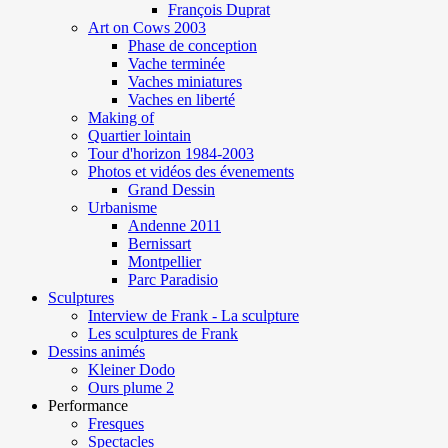
François Duprat
Art on Cows 2003
Phase de conception
Vache terminée
Vaches miniatures
Vaches en liberté
Making of
Quartier lointain
Tour d'horizon 1984-2003
Photos et vidéos des évenements
Grand Dessin
Urbanisme
Andenne 2011
Bernissart
Montpellier
Parc Paradisio
Sculptures
Interview de Frank - La sculpture
Les sculptures de Frank
Dessins animés
Kleiner Dodo
Ours plume 2
Performance
Fresques
Spectacles