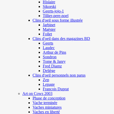
Hislaire
Sikorski
Geerts-jojo-1
Tillier-pere-noel
Clins d'oeil sous forme illustrée
Jarbinet
Maëster
Follet
Clins d'oeil dans des magazines BD
Geerts
Laudec
Arthur de Pins
Sondron
Tome & Janry
Fred Diamz
Deliège
Clins d'oeil personnels non parus
Zep
Lepage
François Duprat
Art on Cows 2003
Phase de conception
Vache terminée
Vaches miniatures
Vaches en liberté