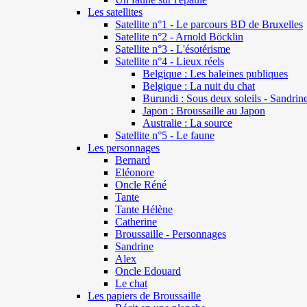
Les satellites
Satellite n°1 - Le parcours BD de Bruxelles
Satellite n°2 - Arnold Böcklin
Satellite n°3 - L'ésotérisme
Satellite n°4 - Lieux réels
Belgique : Les baleines publiques
Belgique : La nuit du chat
Burundi : Sous deux soleils - Sandrin
Japon : Broussaille au Japon
Australie : La source
Satellite n°5 - Le faune
Les personnages
Bernard
Eléonore
Oncle Réné
Tante
Tante Hélène
Catherine
Broussaille - Personnages
Sandrine
Alex
Oncle Edouard
Le chat
Les papiers de Broussaille