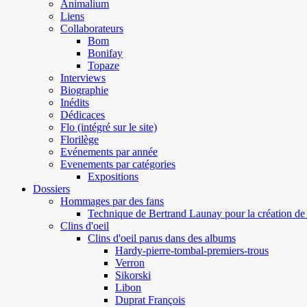
Animalium
Liens
Collaborateurs
Bom
Bonifay
Topaze
Interviews
Biographie
Inédits
Dédicaces
Flo (intégré sur le site)
Florilège
Evénements par année
Evenements par catégories
Expositions
Dossiers
Hommages par des fans
Technique de Bertrand Launay pour la création de 
Clins d'oeil
Clins d'oeil parus dans des albums
Hardy-pierre-tombal-premiers-trous
Verron
Sikorski
Libon
Duprat François