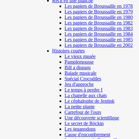
Récit en une planche
Les papiers de Broussaille en 1978
Les papiers de Broussaille en 1979
Les papiers de Broussaille en 1980
Les papiers de Broussaille en 1982
Les papiers de Broussaille en 1983
Les papiers de Broussaille en 1984
Les papiers de Broussaille en 1985
Les papiers de Broussaille en 2002
Histoires courtes
Le vieux musée
Pamplemousse
Bill a disparu
Balade musicale
Spécial Crocodiles
Jeu d'approche
Le temps à perdre I
La chapelle aux chats
Le céphalophe de Jentink
La petite plante
Carrefour de l'ours
Une découverte scientifique
Le secret de Böckin
Les iguanodons
Cause d'encombrement