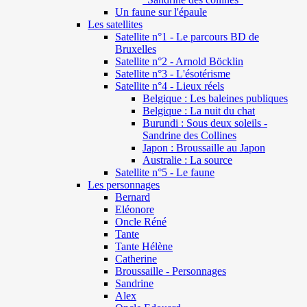
Un faune sur l'épaule
Les satellites
Satellite n°1 - Le parcours BD de
Bruxelles
Satellite n°2 - Arnold Böcklin
Satellite n°3 - L'ésotérisme
Satellite n°4 - Lieux réels
Belgique : Les baleines publiques
Belgique : La nuit du chat
Burundi : Sous deux soleils -
Sandrine des Collines
Japon : Broussaille au Japon
Australie : La source
Satellite n°5 - Le faune
Les personnages
Bernard
Eléonore
Oncle Réné
Tante
Tante Hélène
Catherine
Broussaille - Personnages
Sandrine
Alex