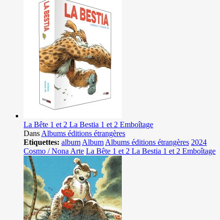
La Bête 1 et 2 La Bestia 1 et 2 Emboîtage
Dans
Albums éditions étrangères
Etiquettes:
album
Album
Albums éditions étrangères
2024
Cosmo / Nona Arte
La Bête 1 et 2 La Bestia 1 et 2 Emboîtage