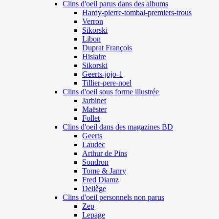
Clins d'oeil parus dans des albums
Hardy-pierre-tombal-premiers-trous
Verron
Sikorski
Libon
Duprat François
Hislaire
Sikorski
Geerts-jojo-1
Tillier-pere-noel
Clins d'oeil sous forme illustrée
Jarbinet
Maëster
Follet
Clins d'oeil dans des magazines BD
Geerts
Laudec
Arthur de Pins
Sondron
Tome & Janry
Fred Diamz
Deliège
Clins d'oeil personnels non parus
Zep
Lepage