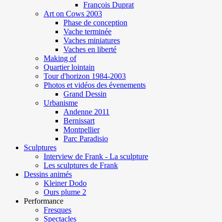
François Duprat
Art on Cows 2003
Phase de conception
Vache terminée
Vaches miniatures
Vaches en liberté
Making of
Quartier lointain
Tour d'horizon 1984-2003
Photos et vidéos des évenements
Grand Dessin
Urbanisme
Andenne 2011
Bernissart
Montpellier
Parc Paradisio
Sculptures
Interview de Frank - La sculpture
Les sculptures de Frank
Dessins animés
Kleiner Dodo
Ours plume 2
Performance
Fresques
Spectacles