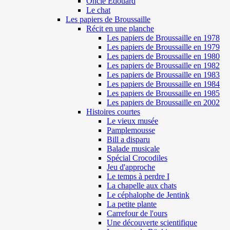
Oncle Edouard
Le chat
Les papiers de Broussaille
Récit en une planche
Les papiers de Broussaille en 1978
Les papiers de Broussaille en 1979
Les papiers de Broussaille en 1980
Les papiers de Broussaille en 1982
Les papiers de Broussaille en 1983
Les papiers de Broussaille en 1984
Les papiers de Broussaille en 1985
Les papiers de Broussaille en 2002
Histoires courtes
Le vieux musée
Pamplemousse
Bill a disparu
Balade musicale
Spécial Crocodiles
Jeu d'approche
Le temps à perdre I
La chapelle aux chats
Le céphalophe de Jentink
La petite plante
Carrefour de l'ours
Une découverte scientifique