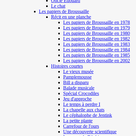
Oncle Edouard
Le chat
Les papiers de Broussaille
Récit en une planche
Les papiers de Broussaille en 1978
Les papiers de Broussaille en 1979
Les papiers de Broussaille en 1980
Les papiers de Broussaille en 1982
Les papiers de Broussaille en 1983
Les papiers de Broussaille en 1984
Les papiers de Broussaille en 1985
Les papiers de Broussaille en 2002
Histoires courtes
Le vieux musée
Pamplemousse
Bill a disparu
Balade musicale
Spécial Crocodiles
Jeu d'approche
Le temps à perdre I
La chapelle aux chats
Le céphalophe de Jentink
La petite plante
Carrefour de l'ours
Une découverte scientifique