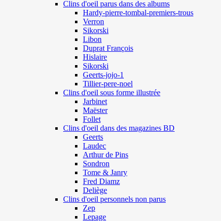
Clins d'oeil parus dans des albums
Hardy-pierre-tombal-premiers-trous
Verron
Sikorski
Libon
Duprat François
Hislaire
Sikorski
Geerts-jojo-1
Tillier-pere-noel
Clins d'oeil sous forme illustrée
Jarbinet
Maëster
Follet
Clins d'oeil dans des magazines BD
Geerts
Laudec
Arthur de Pins
Sondron
Tome & Janry
Fred Diamz
Deliège
Clins d'oeil personnels non parus
Zep
Lepage