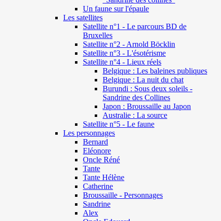
Un faune sur l'épaule
Les satellites
Satellite n°1 - Le parcours BD de
Bruxelles
Satellite n°2 - Arnold Böcklin
Satellite n°3 - L'ésotérisme
Satellite n°4 - Lieux réels
Belgique : Les baleines publiques
Belgique : La nuit du chat
Burundi : Sous deux soleils -
Sandrine des Collines
Japon : Broussaille au Japon
Australie : La source
Satellite n°5 - Le faune
Les personnages
Bernard
Eléonore
Oncle Réné
Tante
Tante Hélène
Catherine
Broussaille - Personnages
Sandrine
Alex