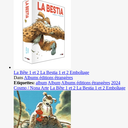
La Bête 1 et 2 La Bestia 1 et 2 Emboîtage
Dans
Albums éditions étrangères
Etiquettes:
album
Album
Albums éditions étrangères
2024
Cosmo / Nona Arte
La Bête 1 et 2 La Bestia 1 et 2 Emboîtage