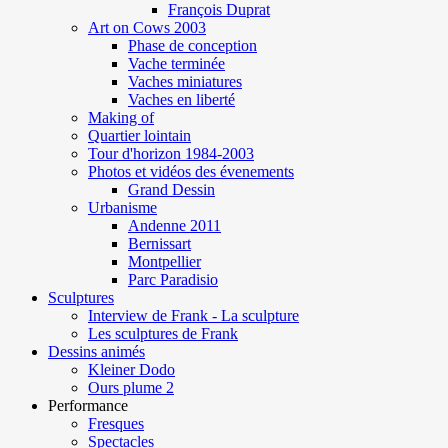
François Duprat
Art on Cows 2003
Phase de conception
Vache terminée
Vaches miniatures
Vaches en liberté
Making of
Quartier lointain
Tour d'horizon 1984-2003
Photos et vidéos des évenements
Grand Dessin
Urbanisme
Andenne 2011
Bernissart
Montpellier
Parc Paradisio
Sculptures
Interview de Frank - La sculpture
Les sculptures de Frank
Dessins animés
Kleiner Dodo
Ours plume 2
Performance
Fresques
Spectacles