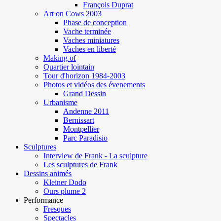
François Duprat
Art on Cows 2003
Phase de conception
Vache terminée
Vaches miniatures
Vaches en liberté
Making of
Quartier lointain
Tour d'horizon 1984-2003
Photos et vidéos des évenements
Grand Dessin
Urbanisme
Andenne 2011
Bernissart
Montpellier
Parc Paradisio
Sculptures
Interview de Frank - La sculpture
Les sculptures de Frank
Dessins animés
Kleiner Dodo
Ours plume 2
Performance
Fresques
Spectacles