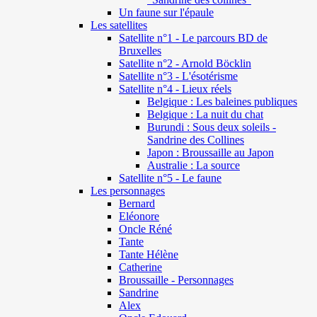
Un faune sur l'épaule
Les satellites
Satellite n°1 - Le parcours BD de
Bruxelles
Satellite n°2 - Arnold Böcklin
Satellite n°3 - L'ésotérisme
Satellite n°4 - Lieux réels
Belgique : Les baleines publiques
Belgique : La nuit du chat
Burundi : Sous deux soleils -
Sandrine des Collines
Japon : Broussaille au Japon
Australie : La source
Satellite n°5 - Le faune
Les personnages
Bernard
Eléonore
Oncle Réné
Tante
Tante Hélène
Catherine
Broussaille - Personnages
Sandrine
Alex