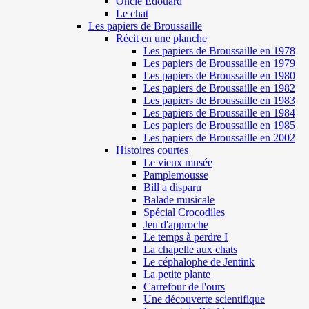
Oncle Edouard
Le chat
Les papiers de Broussaille
Récit en une planche
Les papiers de Broussaille en 1978
Les papiers de Broussaille en 1979
Les papiers de Broussaille en 1980
Les papiers de Broussaille en 1982
Les papiers de Broussaille en 1983
Les papiers de Broussaille en 1984
Les papiers de Broussaille en 1985
Les papiers de Broussaille en 2002
Histoires courtes
Le vieux musée
Pamplemousse
Bill a disparu
Balade musicale
Spécial Crocodiles
Jeu d'approche
Le temps à perdre I
La chapelle aux chats
Le céphalophe de Jentink
La petite plante
Carrefour de l'ours
Une découverte scientifique