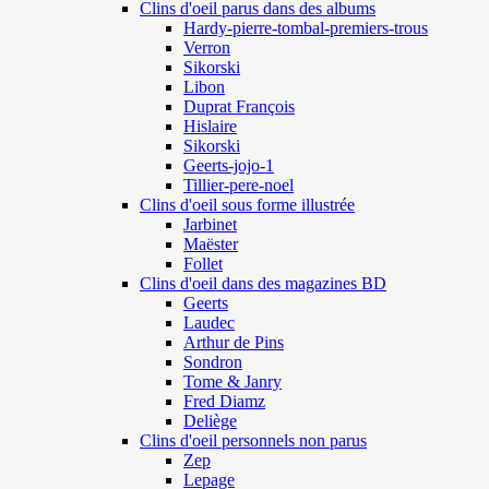
Clins d'oeil parus dans des albums
Hardy-pierre-tombal-premiers-trous
Verron
Sikorski
Libon
Duprat François
Hislaire
Sikorski
Geerts-jojo-1
Tillier-pere-noel
Clins d'oeil sous forme illustrée
Jarbinet
Maëster
Follet
Clins d'oeil dans des magazines BD
Geerts
Laudec
Arthur de Pins
Sondron
Tome & Janry
Fred Diamz
Deliège
Clins d'oeil personnels non parus
Zep
Lepage