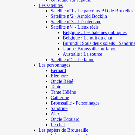
Les satellites
Satellite n°1 - Le parcours BD de Bruxelles
Satellite n°2 - Arnold Böcklin
Satellite n°3 - L'ésotérisme
Satellite n°4 - Lieux réels
Belgique : Les baleines publiques
Belgique : La nuit du chat
Burundi : Sous deux soleils - Sandrin
Japon : Broussaille au Japon
Australie : La source
Satellite n°5 - Le faune
Les personnages
Bernard
Eléonore
Oncle Réné
Tante
Tante Hélène
Catherine
Broussaille - Personnages
Sandrine
Alex
Oncle Edouard
Le chat
Les papiers de Broussaille