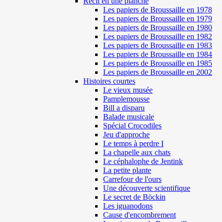
Récit en une planche
Les papiers de Broussaille en 1978
Les papiers de Broussaille en 1979
Les papiers de Broussaille en 1980
Les papiers de Broussaille en 1982
Les papiers de Broussaille en 1983
Les papiers de Broussaille en 1984
Les papiers de Broussaille en 1985
Les papiers de Broussaille en 2002
Histoires courtes
Le vieux musée
Pamplemousse
Bill a disparu
Balade musicale
Spécial Crocodiles
Jeu d'approche
Le temps à perdre I
La chapelle aux chats
Le céphalophe de Jentink
La petite plante
Carrefour de l'ours
Une découverte scientifique
Le secret de Böckin
Les iguanodons
Cause d'encombrement