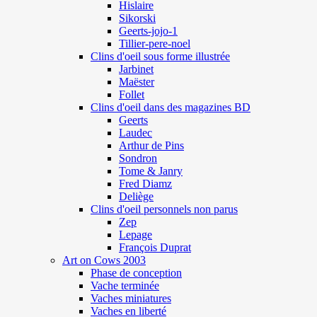
Hislaire
Sikorski
Geerts-jojo-1
Tillier-pere-noel
Clins d'oeil sous forme illustrée
Jarbinet
Maëster
Follet
Clins d'oeil dans des magazines BD
Geerts
Laudec
Arthur de Pins
Sondron
Tome & Janry
Fred Diamz
Deliège
Clins d'oeil personnels non parus
Zep
Lepage
François Duprat
Art on Cows 2003
Phase de conception
Vache terminée
Vaches miniatures
Vaches en liberté