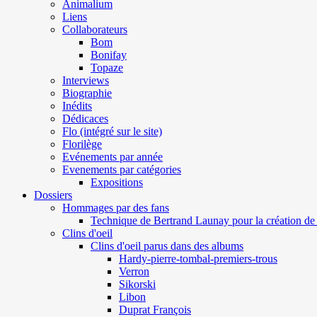
Animalium
Liens
Collaborateurs
Bom
Bonifay
Topaze
Interviews
Biographie
Inédits
Dédicaces
Flo (intégré sur le site)
Florilège
Evénements par année
Evenements par catégories
Expositions
Dossiers
Hommages par des fans
Technique de Bertrand Launay pour la création de 
Clins d'oeil
Clins d'oeil parus dans des albums
Hardy-pierre-tombal-premiers-trous
Verron
Sikorski
Libon
Duprat François