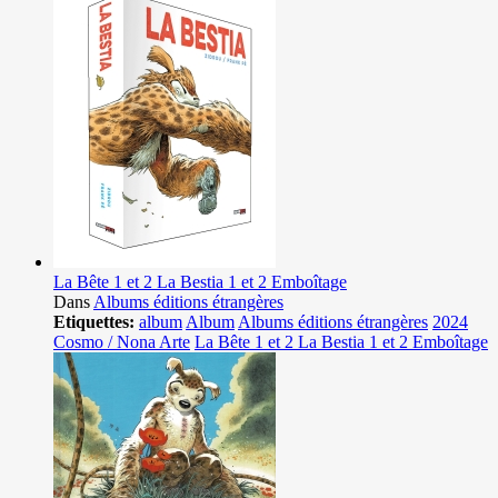
La Bête 1 et 2 La Bestia 1 et 2 Emboîtage
Dans
Albums éditions étrangères
Etiquettes:
album
Album
Albums éditions étrangères
2024
Cosmo / Nona Arte
La Bête 1 et 2 La Bestia 1 et 2 Emboîtage