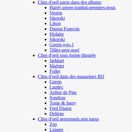
Clins d'oeil parus dans des albums
Hardy-pierre-tombal-premiers-trous
Verron
Sikorski
Libon
Duprat François
Hislaire
Sikorski
Geerts-jojo-1
Tillier-pere-noel
Clins d'oeil sous forme illustrée
Jarbinet
Maëster
Follet
Clins d'oeil dans des magazines BD
Geerts
Laudec
Arthur de Pins
Sondron
Tome & Janry
Fred Diamz
Deliège
Clins d'oeil personnels non parus
Zep
Lepage