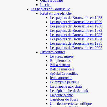
Oncle Edouard
Le chat
Les papiers de Broussaille
Récit en une planche
Les papiers de Broussaille en 1978
Les papiers de Broussaille en 1979
Les papiers de Broussaille en 1980
Les papiers de Broussaille en 1982
Les papiers de Broussaille en 1983
Les papiers de Broussaille en 1984
Les papiers de Broussaille en 1985
Les papiers de Broussaille en 2002
Histoires courtes
Le vieux musée
Pamplemousse
Bill a disparu
Balade musicale
Spécial Crocodiles
Jeu d'approche
Le temps à perdre I
La chapelle aux chats
Le céphalophe de Jentink
La petite plante
Carrefour de l'ours
Une découverte scientifique