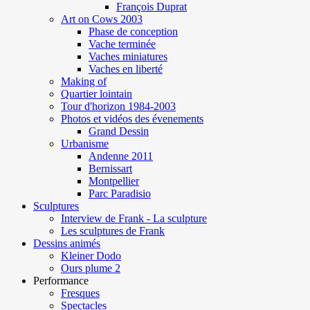
François Duprat
Art on Cows 2003
Phase de conception
Vache terminée
Vaches miniatures
Vaches en liberté
Making of
Quartier lointain
Tour d'horizon 1984-2003
Photos et vidéos des évenements
Grand Dessin
Urbanisme
Andenne 2011
Bernissart
Montpellier
Parc Paradisio
Sculptures
Interview de Frank - La sculpture
Les sculptures de Frank
Dessins animés
Kleiner Dodo
Ours plume 2
Performance
Fresques
Spectacles