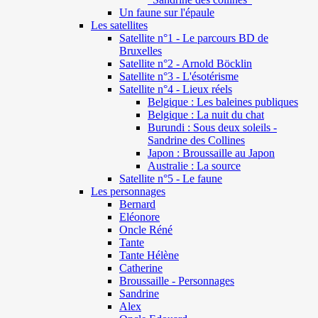
Un faune sur l'épaule
Les satellites
Satellite n°1 - Le parcours BD de
Bruxelles
Satellite n°2 - Arnold Böcklin
Satellite n°3 - L'ésotérisme
Satellite n°4 - Lieux réels
Belgique : Les baleines publiques
Belgique : La nuit du chat
Burundi : Sous deux soleils -
Sandrine des Collines
Japon : Broussaille au Japon
Australie : La source
Satellite n°5 - Le faune
Les personnages
Bernard
Eléonore
Oncle Réné
Tante
Tante Hélène
Catherine
Broussaille - Personnages
Sandrine
Alex