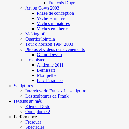
François Duprat
Art on Cows 2003
Phase de conception
Vache terminée
Vaches miniatures
Vaches en liberté
Making of
Quartier lointain
Tour d'horizon 1984-2003
Photos et vidéos des évenements
Grand Dessin
Urbanisme
Andenne 2011
Bernissart
Montpellier
Parc Paradisio
Sculptures
Interview de Frank - La sculpture
Les sculptures de Frank
Dessins animés
Kleiner Dodo
Ours plume 2
Performance
Fresques
Spectacles