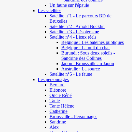
Un faune sur l'épaule
Les satellites
Satellite n°1 - Le parcours BD de
Bruxelles
Satellite n°2 - Arnold Böcklin
Satellite n°3 - L'ésotérisme
Satellite n°4 - Lieux réels
Belgique : Les baleines publiques
Belgique : La nuit du chat
Burundi : Sous deux soleils -
Sandrine des Collines
Japon : Broussaille au Japon
Australie : La source
Satellite n°5 - Le faune
Les personnages
Bernard
Eléonore
Oncle Réné
Tante
Tante Hélène
Catherine
Broussaille - Personnages
Sandrine
Alex