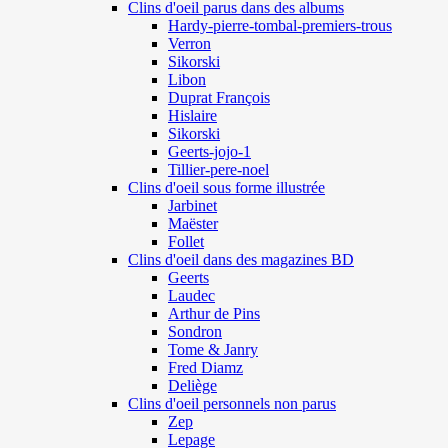
Clins d'oeil parus dans des albums
Hardy-pierre-tombal-premiers-trous
Verron
Sikorski
Libon
Duprat François
Hislaire
Sikorski
Geerts-jojo-1
Tillier-pere-noel
Clins d'oeil sous forme illustrée
Jarbinet
Maëster
Follet
Clins d'oeil dans des magazines BD
Geerts
Laudec
Arthur de Pins
Sondron
Tome & Janry
Fred Diamz
Deliège
Clins d'oeil personnels non parus
Zep
Lepage