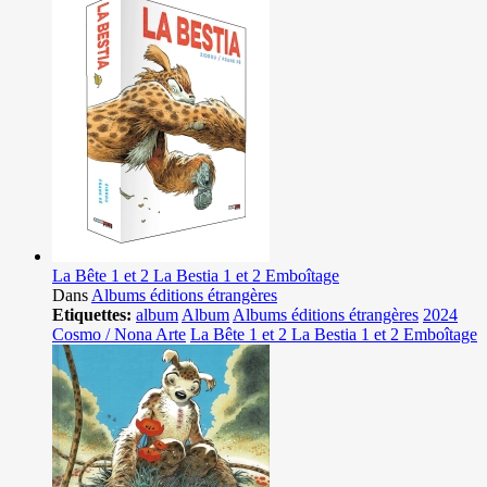
La Bête 1 et 2 La Bestia 1 et 2 Emboîtage
Dans
Albums éditions étrangères
Etiquettes:
album
Album
Albums éditions étrangères
2024
Cosmo / Nona Arte
La Bête 1 et 2 La Bestia 1 et 2 Emboîtage