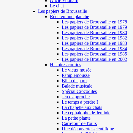
Oncle Edouard
Le chat
Les papiers de Broussaille
Récit en une planche
Les papiers de Broussaille en 1978
Les papiers de Broussaille en 1979
Les papiers de Broussaille en 1980
Les papiers de Broussaille en 1982
Les papiers de Broussaille en 1983
Les papiers de Broussaille en 1984
Les papiers de Broussaille en 1985
Les papiers de Broussaille en 2002
Histoires courtes
Le vieux musée
Pamplemousse
Bill a disparu
Balade musicale
Spécial Crocodiles
Jeu d'approche
Le temps à perdre I
La chapelle aux chats
Le céphalophe de Jentink
La petite plante
Carrefour de l'ours
Une découverte scientifique