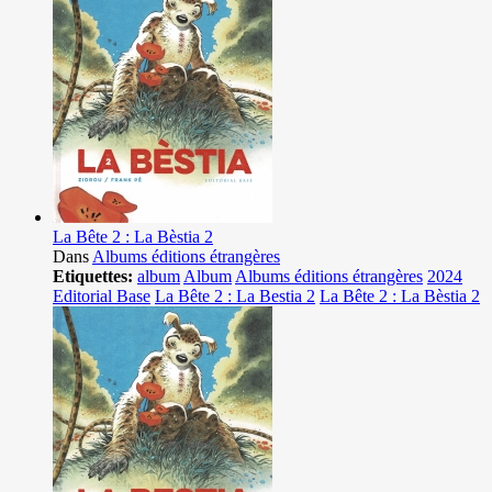
La Bête 2 : La Bèstia 2
Dans
Albums éditions étrangères
Etiquettes:
album
Album
Albums éditions étrangères
2024
Editorial Base
La Bête 2 : La Bestia 2
La Bête 2 : La Bèstia 2