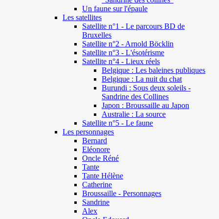
Un faune sur l'épaule
Les satellites
Satellite n°1 - Le parcours BD de
Bruxelles
Satellite n°2 - Arnold Böcklin
Satellite n°3 - L'ésotérisme
Satellite n°4 - Lieux réels
Belgique : Les baleines publiques
Belgique : La nuit du chat
Burundi : Sous deux soleils -
Sandrine des Collines
Japon : Broussaille au Japon
Australie : La source
Satellite n°5 - Le faune
Les personnages
Bernard
Eléonore
Oncle Réné
Tante
Tante Hélène
Catherine
Broussaille - Personnages
Sandrine
Alex