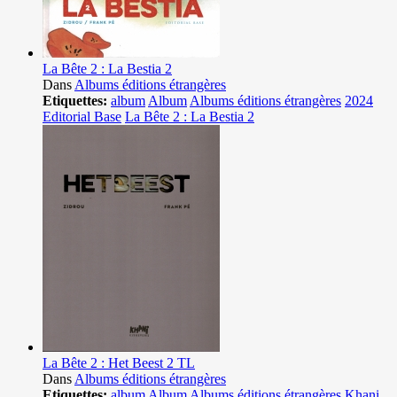
La Bête 2 : La Bestia 2
Dans
Albums éditions étrangères
Etiquettes:
album
Album
Albums éditions étrangères
2024
Editorial Base
La Bête 2 : La Bestia 2
La Bête 2 : Het Beest 2 TL
Dans
Albums éditions étrangères
Etiquettes:
album
Album
Albums éditions étrangères
Khani