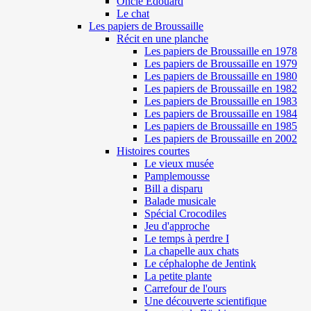
Oncle Edouard
Le chat
Les papiers de Broussaille
Récit en une planche
Les papiers de Broussaille en 1978
Les papiers de Broussaille en 1979
Les papiers de Broussaille en 1980
Les papiers de Broussaille en 1982
Les papiers de Broussaille en 1983
Les papiers de Broussaille en 1984
Les papiers de Broussaille en 1985
Les papiers de Broussaille en 2002
Histoires courtes
Le vieux musée
Pamplemousse
Bill a disparu
Balade musicale
Spécial Crocodiles
Jeu d'approche
Le temps à perdre I
La chapelle aux chats
Le céphalophe de Jentink
La petite plante
Carrefour de l'ours
Une découverte scientifique