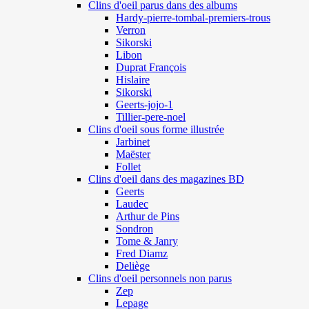
Clins d'oeil parus dans des albums
Hardy-pierre-tombal-premiers-trous
Verron
Sikorski
Libon
Duprat François
Hislaire
Sikorski
Geerts-jojo-1
Tillier-pere-noel
Clins d'oeil sous forme illustrée
Jarbinet
Maëster
Follet
Clins d'oeil dans des magazines BD
Geerts
Laudec
Arthur de Pins
Sondron
Tome & Janry
Fred Diamz
Deliège
Clins d'oeil personnels non parus
Zep
Lepage