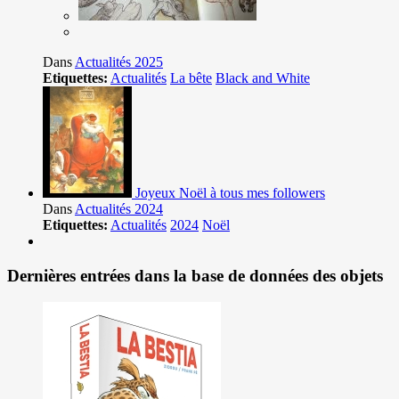
Dans
Actualités 2025
Etiquettes:
Actualités
La bête
Black and White
Joyeux Noël à tous mes followers
Dans
Actualités 2024
Etiquettes:
Actualités
2024
Noël
Dernières entrées dans la base de données des objets