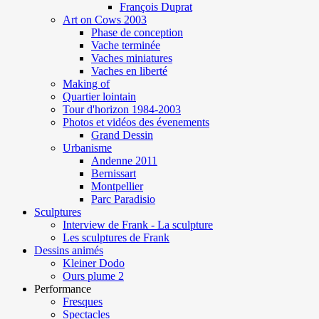
François Duprat
Art on Cows 2003
Phase de conception
Vache terminée
Vaches miniatures
Vaches en liberté
Making of
Quartier lointain
Tour d'horizon 1984-2003
Photos et vidéos des évenements
Grand Dessin
Urbanisme
Andenne 2011
Bernissart
Montpellier
Parc Paradisio
Sculptures
Interview de Frank - La sculpture
Les sculptures de Frank
Dessins animés
Kleiner Dodo
Ours plume 2
Performance
Fresques
Spectacles