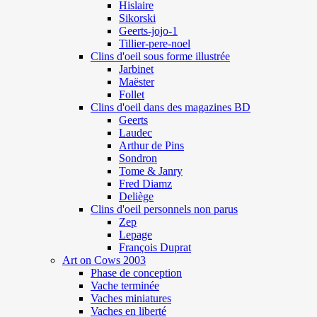
Hislaire
Sikorski
Geerts-jojo-1
Tillier-pere-noel
Clins d'oeil sous forme illustrée
Jarbinet
Maëster
Follet
Clins d'oeil dans des magazines BD
Geerts
Laudec
Arthur de Pins
Sondron
Tome & Janry
Fred Diamz
Deliège
Clins d'oeil personnels non parus
Zep
Lepage
François Duprat
Art on Cows 2003
Phase de conception
Vache terminée
Vaches miniatures
Vaches en liberté