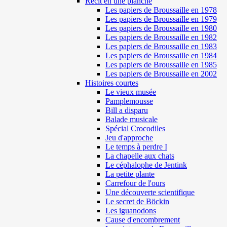
Récit en une planche
Les papiers de Broussaille en 1978
Les papiers de Broussaille en 1979
Les papiers de Broussaille en 1980
Les papiers de Broussaille en 1982
Les papiers de Broussaille en 1983
Les papiers de Broussaille en 1984
Les papiers de Broussaille en 1985
Les papiers de Broussaille en 2002
Histoires courtes
Le vieux musée
Pamplemousse
Bill a disparu
Balade musicale
Spécial Crocodiles
Jeu d'approche
Le temps à perdre I
La chapelle aux chats
Le céphalophe de Jentink
La petite plante
Carrefour de l'ours
Une découverte scientifique
Le secret de Böckin
Les iguanodons
Cause d'encombrement