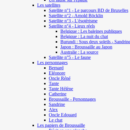
Les satellites
Satellite n°1 - Le parcours BD de Bruxelles
Satellite n°2 - Arnold Böcklin
Satellite n°3 - L'ésotérisme
Satellite n°4 - Lieux réels
Belgique : Les baleines publiques
Belgique : La nuit du chat
Burundi : Sous deux soleils - Sandrin
Japon : Broussaille au Japon
Australie : La source
Satellite n°5 - Le faune
Les personnages
Bernard
Eléonore
Oncle Réné
Tante
Tante Hélène
Catherine
Broussaille - Personnages
Sandrine
Alex
Oncle Edouard
Le chat
Les papiers de Broussaille