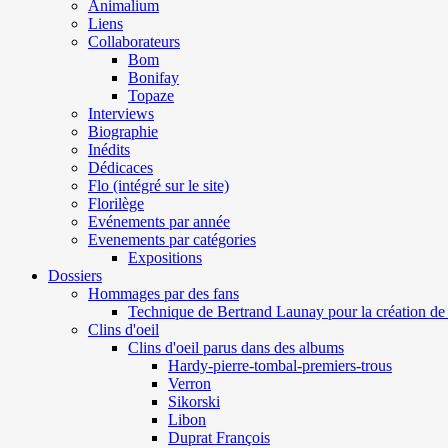
Animalium
Liens
Collaborateurs
Bom
Bonifay
Topaze
Interviews
Biographie
Inédits
Dédicaces
Flo (intégré sur le site)
Florilège
Evénements par année
Evenements par catégories
Expositions
Dossiers
Hommages par des fans
Technique de Bertrand Launay pour la création de 
Clins d'oeil
Clins d'oeil parus dans des albums
Hardy-pierre-tombal-premiers-trous
Verron
Sikorski
Libon
Duprat François