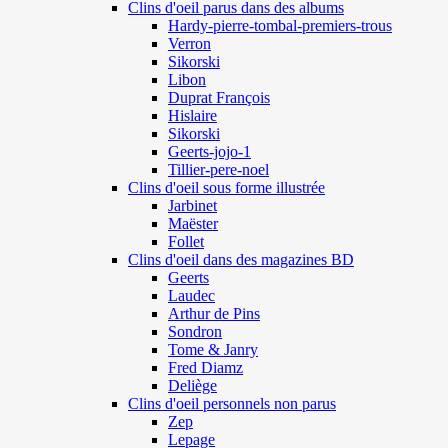
Clins d'oeil parus dans des albums
Hardy-pierre-tombal-premiers-trous
Verron
Sikorski
Libon
Duprat François
Hislaire
Sikorski
Geerts-jojo-1
Tillier-pere-noel
Clins d'oeil sous forme illustrée
Jarbinet
Maëster
Follet
Clins d'oeil dans des magazines BD
Geerts
Laudec
Arthur de Pins
Sondron
Tome & Janry
Fred Diamz
Deliège
Clins d'oeil personnels non parus
Zep
Lepage