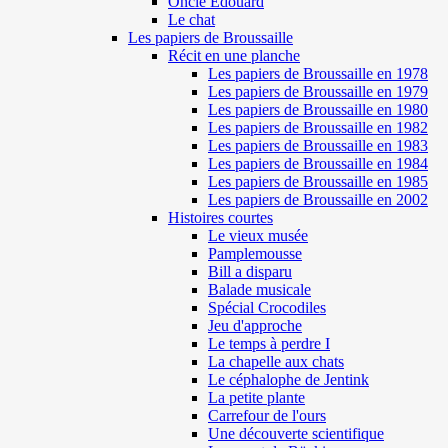
Oncle Edouard
Le chat
Les papiers de Broussaille
Récit en une planche
Les papiers de Broussaille en 1978
Les papiers de Broussaille en 1979
Les papiers de Broussaille en 1980
Les papiers de Broussaille en 1982
Les papiers de Broussaille en 1983
Les papiers de Broussaille en 1984
Les papiers de Broussaille en 1985
Les papiers de Broussaille en 2002
Histoires courtes
Le vieux musée
Pamplemousse
Bill a disparu
Balade musicale
Spécial Crocodiles
Jeu d'approche
Le temps à perdre I
La chapelle aux chats
Le céphalophe de Jentink
La petite plante
Carrefour de l'ours
Une découverte scientifique