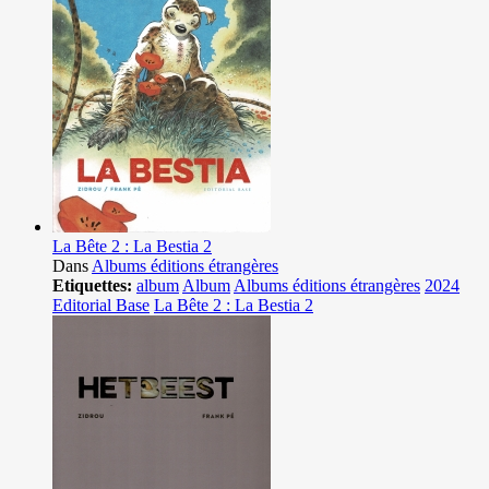
La Bête 2 : La Bestia 2
Dans
Albums éditions étrangères
Etiquettes:
album
Album
Albums éditions étrangères
2024
Editorial Base
La Bête 2 : La Bestia 2