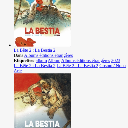
La Bête 2 : La Bestia 2
Dans
Albums éditions étrangères
Etiquettes:
album
Album
Albums éditions étrangères
2023
La Bête 2 : La Bestia 2
La Bête 2 : La Bèstia 2
Cosmo / Nona
Arte