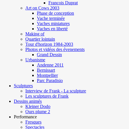
François Duprat
Art on Cows 2003
Phase de conception
Vache terminée
Vaches miniatures
Vaches en liberté
Making of
Quartier lointain
Tour d'horizon 1984-2003
Photos et vidéos des évenements
Grand Dessin
Urbanisme
Andenne 2011
Bernissart
Montpellier
Parc Paradisio
Sculptures
Interview de Frank - La sculpture
Les sculptures de Frank
Dessins animés
Kleiner Dodo
Ours plume 2
Performance
Fresques
Spectacles