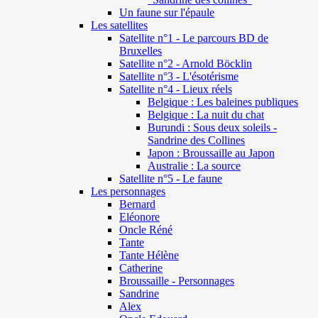
Un faune sur l'épaule
Les satellites
Satellite n°1 - Le parcours BD de
Bruxelles
Satellite n°2 - Arnold Böcklin
Satellite n°3 - L'ésotérisme
Satellite n°4 - Lieux réels
Belgique : Les baleines publiques
Belgique : La nuit du chat
Burundi : Sous deux soleils -
Sandrine des Collines
Japon : Broussaille au Japon
Australie : La source
Satellite n°5 - Le faune
Les personnages
Bernard
Eléonore
Oncle Réné
Tante
Tante Hélène
Catherine
Broussaille - Personnages
Sandrine
Alex