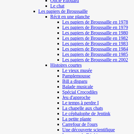
Oncle Edouard
Le chat
Les papiers de Broussaille
Récit en une planche
Les papiers de Broussaille en 1978
Les papiers de Broussaille en 1979
Les papiers de Broussaille en 1980
Les papiers de Broussaille en 1982
Les papiers de Broussaille en 1983
Les papiers de Broussaille en 1984
Les papiers de Broussaille en 1985
Les papiers de Broussaille en 2002
Histoires courtes
Le vieux musée
Pamplemousse
Bill a disparu
Balade musicale
Spécial Crocodiles
Jeu d'approche
Le temps à perdre I
La chapelle aux chats
Le céphalophe de Jentink
La petite plante
Carrefour de l'ours
Une découverte scientifique