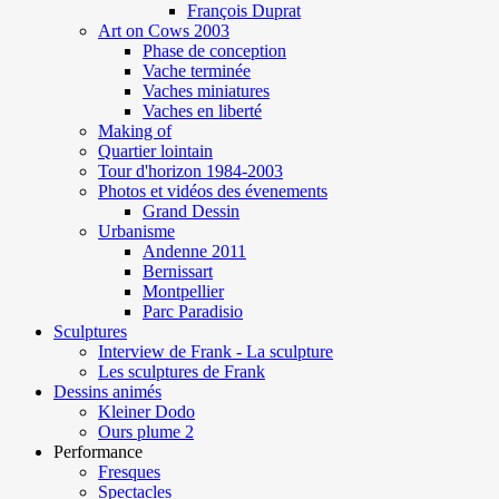
François Duprat
Art on Cows 2003
Phase de conception
Vache terminée
Vaches miniatures
Vaches en liberté
Making of
Quartier lointain
Tour d'horizon 1984-2003
Photos et vidéos des évenements
Grand Dessin
Urbanisme
Andenne 2011
Bernissart
Montpellier
Parc Paradisio
Sculptures
Interview de Frank - La sculpture
Les sculptures de Frank
Dessins animés
Kleiner Dodo
Ours plume 2
Performance
Fresques
Spectacles