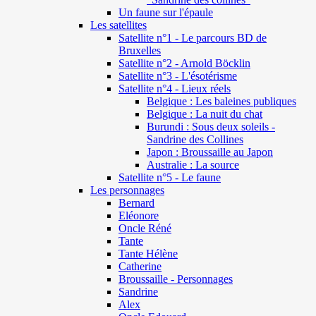
Un faune sur l'épaule
Les satellites
Satellite n°1 - Le parcours BD de
Bruxelles
Satellite n°2 - Arnold Böcklin
Satellite n°3 - L'ésotérisme
Satellite n°4 - Lieux réels
Belgique : Les baleines publiques
Belgique : La nuit du chat
Burundi : Sous deux soleils -
Sandrine des Collines
Japon : Broussaille au Japon
Australie : La source
Satellite n°5 - Le faune
Les personnages
Bernard
Eléonore
Oncle Réné
Tante
Tante Hélène
Catherine
Broussaille - Personnages
Sandrine
Alex