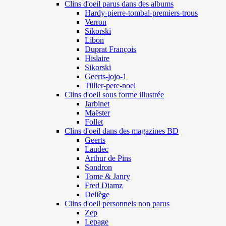
Clins d'oeil parus dans des albums
Hardy-pierre-tombal-premiers-trous
Verron
Sikorski
Libon
Duprat François
Hislaire
Sikorski
Geerts-jojo-1
Tillier-pere-noel
Clins d'oeil sous forme illustrée
Jarbinet
Maëster
Follet
Clins d'oeil dans des magazines BD
Geerts
Laudec
Arthur de Pins
Sondron
Tome & Janry
Fred Diamz
Deliège
Clins d'oeil personnels non parus
Zep
Lepage