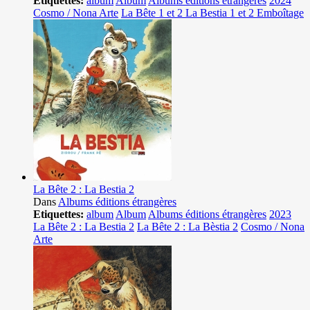
Etiquettes:
album
Album
Albums éditions étrangères
2024
Cosmo / Nona Arte
La Bête 1 et 2 La Bestia 1 et 2 Emboîtage
La Bête 2 : La Bestia 2
Dans
Albums éditions étrangères
Etiquettes:
album
Album
Albums éditions étrangères
2023
La Bête 2 : La Bestia 2
La Bête 2 : La Bèstia 2
Cosmo / Nona
Arte