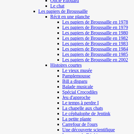
Oncle Edouard
Le chat
Les papiers de Broussaille
Récit en une planche
Les papiers de Broussaille en 1978
Les papiers de Broussaille en 1979
Les papiers de Broussaille en 1980
Les papiers de Broussaille en 1982
Les papiers de Broussaille en 1983
Les papiers de Broussaille en 1984
Les papiers de Broussaille en 1985
Les papiers de Broussaille en 2002
Histoires courtes
Le vieux musée
Pamplemousse
Bill a disparu
Balade musicale
Spécial Crocodiles
Jeu d'approche
Le temps à perdre I
La chapelle aux chats
Le céphalophe de Jentink
La petite plante
Carrefour de l'ours
Une découverte scientifique