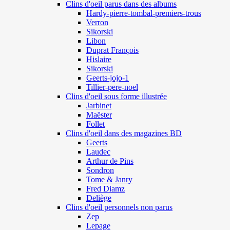
Clins d'oeil parus dans des albums
Hardy-pierre-tombal-premiers-trous
Verron
Sikorski
Libon
Duprat François
Hislaire
Sikorski
Geerts-jojo-1
Tillier-pere-noel
Clins d'oeil sous forme illustrée
Jarbinet
Maëster
Follet
Clins d'oeil dans des magazines BD
Geerts
Laudec
Arthur de Pins
Sondron
Tome & Janry
Fred Diamz
Deliège
Clins d'oeil personnels non parus
Zep
Lepage