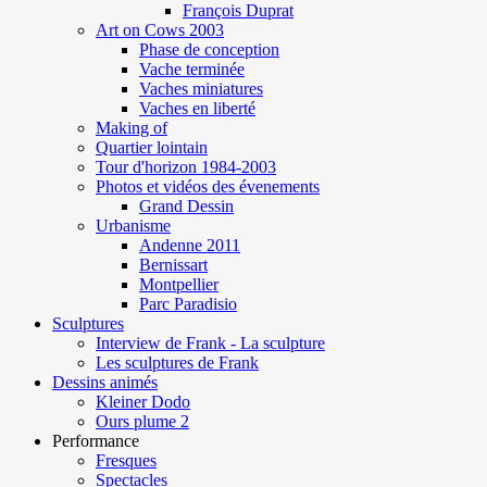
François Duprat
Art on Cows 2003
Phase de conception
Vache terminée
Vaches miniatures
Vaches en liberté
Making of
Quartier lointain
Tour d'horizon 1984-2003
Photos et vidéos des évenements
Grand Dessin
Urbanisme
Andenne 2011
Bernissart
Montpellier
Parc Paradisio
Sculptures
Interview de Frank - La sculpture
Les sculptures de Frank
Dessins animés
Kleiner Dodo
Ours plume 2
Performance
Fresques
Spectacles