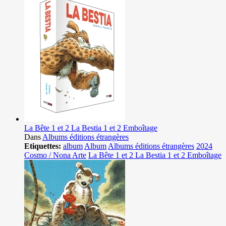
La Bête 1 et 2 La Bestia 1 et 2 Emboîtage
Dans
Albums éditions étrangères
Etiquettes:
album
Album
Albums éditions étrangères
2024
Cosmo / Nona Arte
La Bête 1 et 2 La Bestia 1 et 2 Emboîtage