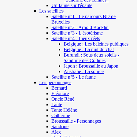
Un faune sur l'épaule
Les satellites
Satellite n°1 - Le parcours BD de
Bruxelles
Satellite n°2 - Arnold Böcklin
Satellite n°3 - L'ésotérisme
Satellite n°4 - Lieux réels
Belgique : Les baleines publiques
Belgique : La nuit du chat
Burundi : Sous deux soleils -
Sandrine des Collines
Japon : Broussaille au Japon
Australie : La source
Satellite n°5 - Le faune
Les personnages
Bernard
Eléonore
Oncle Réné
Tante
Tante Hélène
Catherine
Broussaille - Personnages
Sandrine
Alex