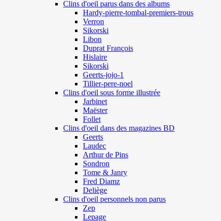
Clins d'oeil parus dans des albums
Hardy-pierre-tombal-premiers-trous
Verron
Sikorski
Libon
Duprat François
Hislaire
Sikorski
Geerts-jojo-1
Tillier-pere-noel
Clins d'oeil sous forme illustrée
Jarbinet
Maëster
Follet
Clins d'oeil dans des magazines BD
Geerts
Laudec
Arthur de Pins
Sondron
Tome & Janry
Fred Diamz
Deliège
Clins d'oeil personnels non parus
Zep
Lepage