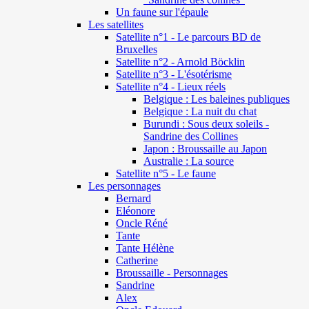
Un faune sur l'épaule
Les satellites
Satellite n°1 - Le parcours BD de
Bruxelles
Satellite n°2 - Arnold Böcklin
Satellite n°3 - L'ésotérisme
Satellite n°4 - Lieux réels
Belgique : Les baleines publiques
Belgique : La nuit du chat
Burundi : Sous deux soleils -
Sandrine des Collines
Japon : Broussaille au Japon
Australie : La source
Satellite n°5 - Le faune
Les personnages
Bernard
Eléonore
Oncle Réné
Tante
Tante Hélène
Catherine
Broussaille - Personnages
Sandrine
Alex