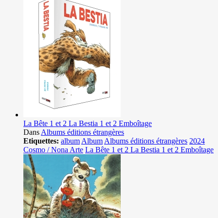
La Bête 1 et 2 La Bestia 1 et 2 Emboîtage
Dans
Albums éditions étrangères
Etiquettes:
album
Album
Albums éditions étrangères
2024
Cosmo / Nona Arte
La Bête 1 et 2 La Bestia 1 et 2 Emboîtage