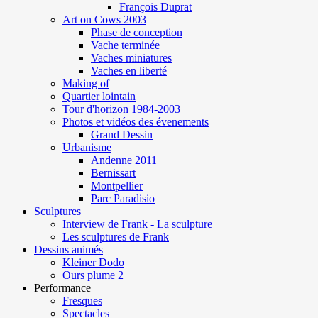
François Duprat
Art on Cows 2003
Phase de conception
Vache terminée
Vaches miniatures
Vaches en liberté
Making of
Quartier lointain
Tour d'horizon 1984-2003
Photos et vidéos des évenements
Grand Dessin
Urbanisme
Andenne 2011
Bernissart
Montpellier
Parc Paradisio
Sculptures
Interview de Frank - La sculpture
Les sculptures de Frank
Dessins animés
Kleiner Dodo
Ours plume 2
Performance
Fresques
Spectacles