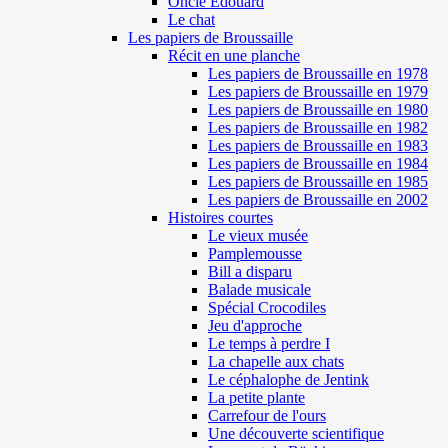
Oncle Edouard
Le chat
Les papiers de Broussaille
Récit en une planche
Les papiers de Broussaille en 1978
Les papiers de Broussaille en 1979
Les papiers de Broussaille en 1980
Les papiers de Broussaille en 1982
Les papiers de Broussaille en 1983
Les papiers de Broussaille en 1984
Les papiers de Broussaille en 1985
Les papiers de Broussaille en 2002
Histoires courtes
Le vieux musée
Pamplemousse
Bill a disparu
Balade musicale
Spécial Crocodiles
Jeu d'approche
Le temps à perdre I
La chapelle aux chats
Le céphalophe de Jentink
La petite plante
Carrefour de l'ours
Une découverte scientifique