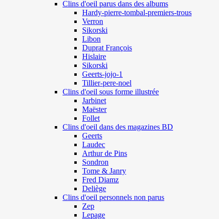
Clins d'oeil parus dans des albums
Hardy-pierre-tombal-premiers-trous
Verron
Sikorski
Libon
Duprat François
Hislaire
Sikorski
Geerts-jojo-1
Tillier-pere-noel
Clins d'oeil sous forme illustrée
Jarbinet
Maëster
Follet
Clins d'oeil dans des magazines BD
Geerts
Laudec
Arthur de Pins
Sondron
Tome & Janry
Fred Diamz
Deliège
Clins d'oeil personnels non parus
Zep
Lepage