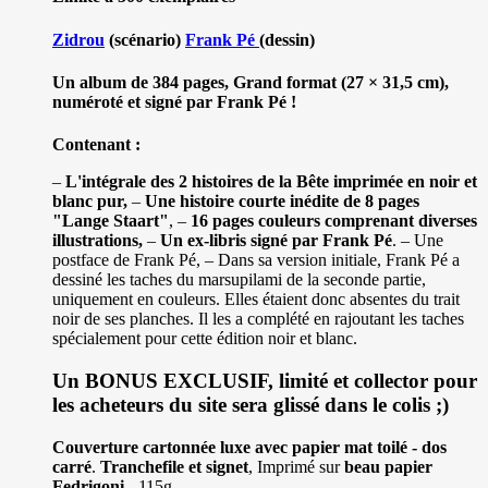
Zidrou
(scénario)
Frank Pé
(dessin)
Un album de 384 pages, Grand format (27 × 31,5 cm),
numéroté et signé par Frank Pé !
Contenant :
–
L'intégrale des 2 histoires de la Bête imprimée en noir et
blanc pur,
–
Une histoire courte inédite de 8 pages
"Lange Staart"
, –
16 pages couleurs comprenant diverses
illustrations,
–
Un ex-libris signé par Frank Pé
. – Une
postface de Frank Pé, – Dans sa version initiale, Frank Pé a
dessiné les taches du marsupilami de la seconde partie,
uniquement en couleurs. Elles étaient donc absentes du trait
noir de ses planches. Il les a complété en rajoutant les taches
spécialement pour cette édition noir et blanc.
Un BONUS EXCLUSIF, limité et collector pour
les acheteurs du site sera glissé dans le colis ;)
Couverture cartonnée luxe avec papier mat toilé - dos
carré
.
Tranchefile et signet
, Imprimé sur
beau papier
Fedrigoni
- 115g.