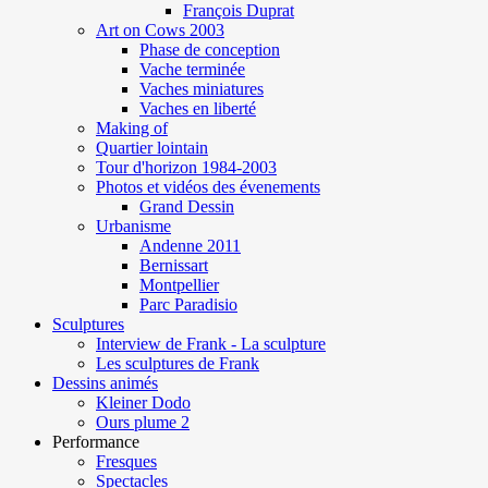
François Duprat
Art on Cows 2003
Phase de conception
Vache terminée
Vaches miniatures
Vaches en liberté
Making of
Quartier lointain
Tour d'horizon 1984-2003
Photos et vidéos des évenements
Grand Dessin
Urbanisme
Andenne 2011
Bernissart
Montpellier
Parc Paradisio
Sculptures
Interview de Frank - La sculpture
Les sculptures de Frank
Dessins animés
Kleiner Dodo
Ours plume 2
Performance
Fresques
Spectacles