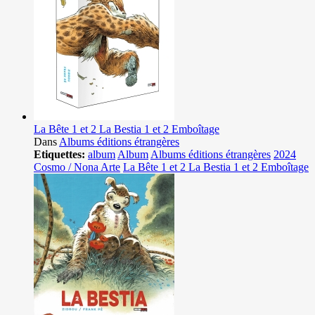
La Bête 1 et 2 La Bestia 1 et 2 Emboîtage
Dans
Albums éditions étrangères
Etiquettes:
album
Album
Albums éditions étrangères
2024
Cosmo / Nona Arte
La Bête 1 et 2 La Bestia 1 et 2 Emboîtage