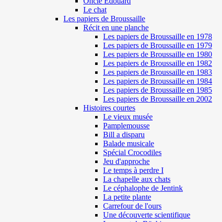
Oncle Edouard
Le chat
Les papiers de Broussaille
Récit en une planche
Les papiers de Broussaille en 1978
Les papiers de Broussaille en 1979
Les papiers de Broussaille en 1980
Les papiers de Broussaille en 1982
Les papiers de Broussaille en 1983
Les papiers de Broussaille en 1984
Les papiers de Broussaille en 1985
Les papiers de Broussaille en 2002
Histoires courtes
Le vieux musée
Pamplemousse
Bill a disparu
Balade musicale
Spécial Crocodiles
Jeu d'approche
Le temps à perdre I
La chapelle aux chats
Le céphalophe de Jentink
La petite plante
Carrefour de l'ours
Une découverte scientifique