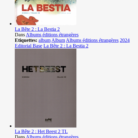
La Bête 2 : La Bestia 2
Dans
Albums éditions étrangères
Etiquettes:
album
Album
Albums éditions étrangères
2024
Editorial Base
La Bête 2 : La Bestia 2
La Bête 2 : Het Beest 2 TL
Dans
Albums éditions étrangères