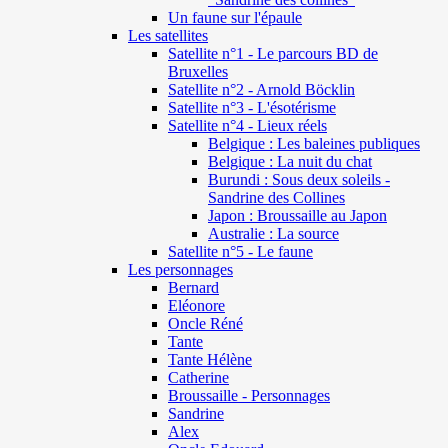
Un faune sur l'épaule
Les satellites
Satellite n°1 - Le parcours BD de
Bruxelles
Satellite n°2 - Arnold Böcklin
Satellite n°3 - L'ésotérisme
Satellite n°4 - Lieux réels
Belgique : Les baleines publiques
Belgique : La nuit du chat
Burundi : Sous deux soleils -
Sandrine des Collines
Japon : Broussaille au Japon
Australie : La source
Satellite n°5 - Le faune
Les personnages
Bernard
Eléonore
Oncle Réné
Tante
Tante Hélène
Catherine
Broussaille - Personnages
Sandrine
Alex