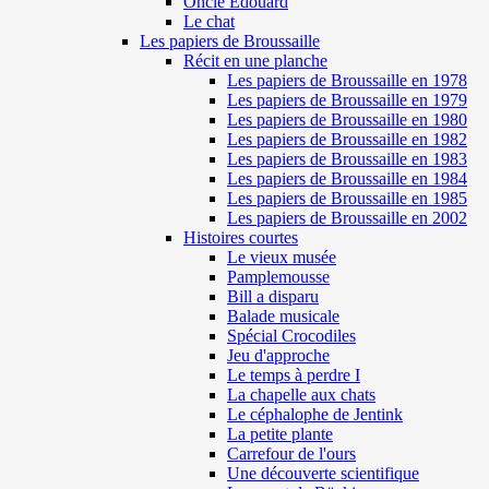
Oncle Edouard
Le chat
Les papiers de Broussaille
Récit en une planche
Les papiers de Broussaille en 1978
Les papiers de Broussaille en 1979
Les papiers de Broussaille en 1980
Les papiers de Broussaille en 1982
Les papiers de Broussaille en 1983
Les papiers de Broussaille en 1984
Les papiers de Broussaille en 1985
Les papiers de Broussaille en 2002
Histoires courtes
Le vieux musée
Pamplemousse
Bill a disparu
Balade musicale
Spécial Crocodiles
Jeu d'approche
Le temps à perdre I
La chapelle aux chats
Le céphalophe de Jentink
La petite plante
Carrefour de l'ours
Une découverte scientifique