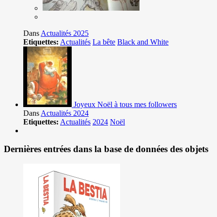
Dans
Actualités 2025
Etiquettes:
Actualités
La bête
Black and White
Joyeux Noël à tous mes followers
Dans
Actualités 2024
Etiquettes:
Actualités
2024
Noël
Dernières entrées dans la base de données des objets