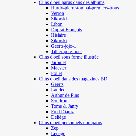
Clins d'oeil parus dans des albums
Hardy-pierre-tombal-premiers-trous
Verron
Sikorski
Libon
Duprat François
Hislaire
Sikorski
Geerts-jojo-1
Tillier-pere-noel
Clins d'oeil sous forme illustrée
Jarbinet
Maëster
Follet
Clins d'oeil dans des magazines BD
Geerts
Laudec
Arthur de Pins
Sondron
Tome & Janry
Fred Diamz
Deliège
Clins d'oeil personnels non parus
Zep
Lepage