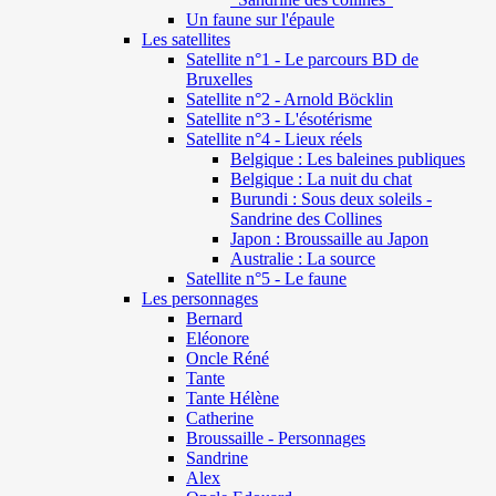
Un faune sur l'épaule
Les satellites
Satellite n°1 - Le parcours BD de
Bruxelles
Satellite n°2 - Arnold Böcklin
Satellite n°3 - L'ésotérisme
Satellite n°4 - Lieux réels
Belgique : Les baleines publiques
Belgique : La nuit du chat
Burundi : Sous deux soleils -
Sandrine des Collines
Japon : Broussaille au Japon
Australie : La source
Satellite n°5 - Le faune
Les personnages
Bernard
Eléonore
Oncle Réné
Tante
Tante Hélène
Catherine
Broussaille - Personnages
Sandrine
Alex