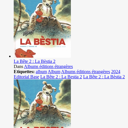
La Bête 2 : La Bèstia 2
Dans
Albums éditions étrangères
Etiquettes:
album
Album
Albums éditions étrangères
2024
Editorial Base
La Bête 2 : La Bestia 2
La Bête 2 : La Bèstia 2