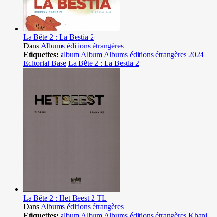
La Bête 2 : La Bestia 2
Dans
Albums éditions étrangères
Etiquettes:
album
Album
Albums éditions étrangères
2024
Editorial Base
La Bête 2 : La Bestia 2
La Bête 2 : Het Beest 2 TL
Dans
Albums éditions étrangères
Etiquettes:
album
Album
Albums éditions étrangères
Khani