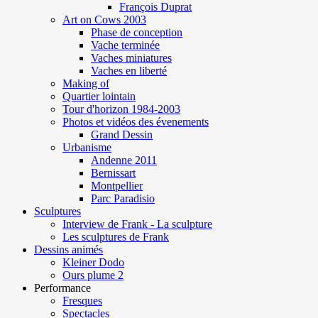
François Duprat
Art on Cows 2003
Phase de conception
Vache terminée
Vaches miniatures
Vaches en liberté
Making of
Quartier lointain
Tour d'horizon 1984-2003
Photos et vidéos des évenements
Grand Dessin
Urbanisme
Andenne 2011
Bernissart
Montpellier
Parc Paradisio
Sculptures
Interview de Frank - La sculpture
Les sculptures de Frank
Dessins animés
Kleiner Dodo
Ours plume 2
Performance
Fresques
Spectacles