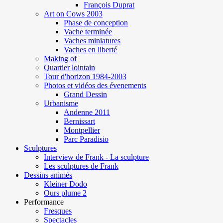
François Duprat
Art on Cows 2003
Phase de conception
Vache terminée
Vaches miniatures
Vaches en liberté
Making of
Quartier lointain
Tour d'horizon 1984-2003
Photos et vidéos des évenements
Grand Dessin
Urbanisme
Andenne 2011
Bernissart
Montpellier
Parc Paradisio
Sculptures
Interview de Frank - La sculpture
Les sculptures de Frank
Dessins animés
Kleiner Dodo
Ours plume 2
Performance
Fresques
Spectacles