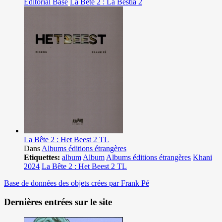
Editorial Base
La Bête 2 : La Bestia 2
La Bête 2 : Het Beest 2 TL
Dans
Albums éditions étrangères
Etiquettes:
album
Album
Albums éditions étrangères
Khani
2024
La Bête 2 : Het Beest 2 TL
Base de données des objets crées par Frank Pé
Dernières entrées sur le site