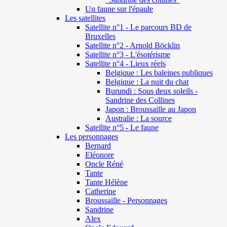
Un faune sur l'épaule
Les satellites
Satellite n°1 - Le parcours BD de
Bruxelles
Satellite n°2 - Arnold Böcklin
Satellite n°3 - L'ésotérisme
Satellite n°4 - Lieux réels
Belgique : Les baleines publiques
Belgique : La nuit du chat
Burundi : Sous deux soleils -
Sandrine des Collines
Japon : Broussaille au Japon
Australie : La source
Satellite n°5 - Le faune
Les personnages
Bernard
Eléonore
Oncle Réné
Tante
Tante Hélène
Catherine
Broussaille - Personnages
Sandrine
Alex