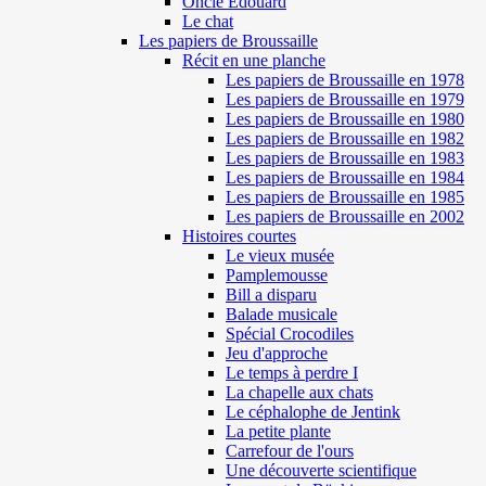
Oncle Edouard
Le chat
Les papiers de Broussaille
Récit en une planche
Les papiers de Broussaille en 1978
Les papiers de Broussaille en 1979
Les papiers de Broussaille en 1980
Les papiers de Broussaille en 1982
Les papiers de Broussaille en 1983
Les papiers de Broussaille en 1984
Les papiers de Broussaille en 1985
Les papiers de Broussaille en 2002
Histoires courtes
Le vieux musée
Pamplemousse
Bill a disparu
Balade musicale
Spécial Crocodiles
Jeu d'approche
Le temps à perdre I
La chapelle aux chats
Le céphalophe de Jentink
La petite plante
Carrefour de l'ours
Une découverte scientifique