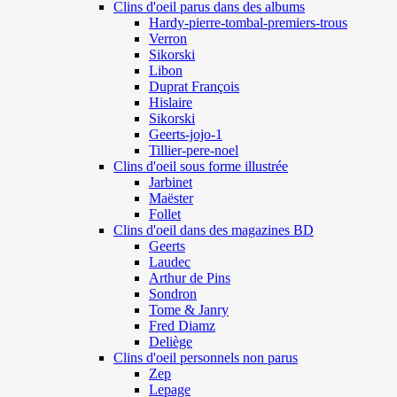
Clins d'oeil parus dans des albums
Hardy-pierre-tombal-premiers-trous
Verron
Sikorski
Libon
Duprat François
Hislaire
Sikorski
Geerts-jojo-1
Tillier-pere-noel
Clins d'oeil sous forme illustrée
Jarbinet
Maëster
Follet
Clins d'oeil dans des magazines BD
Geerts
Laudec
Arthur de Pins
Sondron
Tome & Janry
Fred Diamz
Deliège
Clins d'oeil personnels non parus
Zep
Lepage