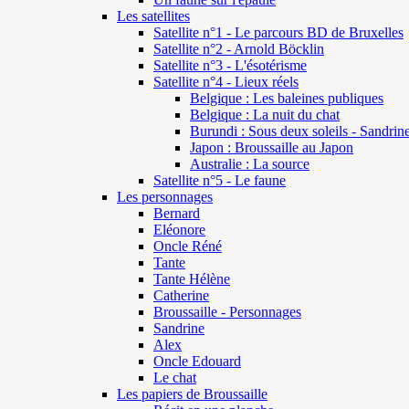
Les satellites
Satellite n°1 - Le parcours BD de Bruxelles
Satellite n°2 - Arnold Böcklin
Satellite n°3 - L'ésotérisme
Satellite n°4 - Lieux réels
Belgique : Les baleines publiques
Belgique : La nuit du chat
Burundi : Sous deux soleils - Sandrin
Japon : Broussaille au Japon
Australie : La source
Satellite n°5 - Le faune
Les personnages
Bernard
Eléonore
Oncle Réné
Tante
Tante Hélène
Catherine
Broussaille - Personnages
Sandrine
Alex
Oncle Edouard
Le chat
Les papiers de Broussaille