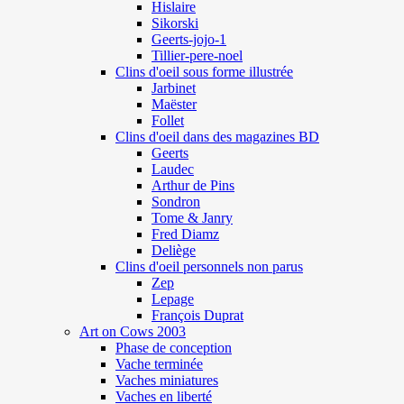
Hislaire
Sikorski
Geerts-jojo-1
Tillier-pere-noel
Clins d'oeil sous forme illustrée
Jarbinet
Maëster
Follet
Clins d'oeil dans des magazines BD
Geerts
Laudec
Arthur de Pins
Sondron
Tome & Janry
Fred Diamz
Deliège
Clins d'oeil personnels non parus
Zep
Lepage
François Duprat
Art on Cows 2003
Phase de conception
Vache terminée
Vaches miniatures
Vaches en liberté