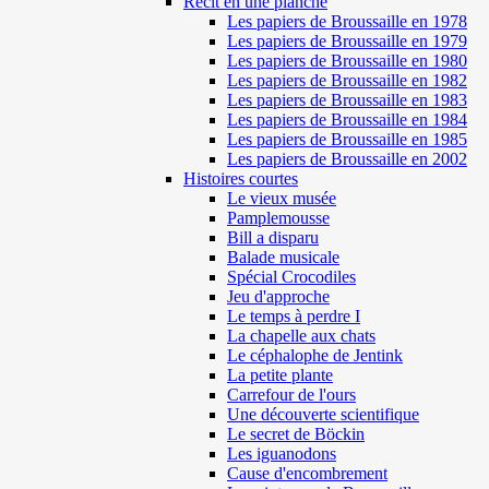
Récit en une planche
Les papiers de Broussaille en 1978
Les papiers de Broussaille en 1979
Les papiers de Broussaille en 1980
Les papiers de Broussaille en 1982
Les papiers de Broussaille en 1983
Les papiers de Broussaille en 1984
Les papiers de Broussaille en 1985
Les papiers de Broussaille en 2002
Histoires courtes
Le vieux musée
Pamplemousse
Bill a disparu
Balade musicale
Spécial Crocodiles
Jeu d'approche
Le temps à perdre I
La chapelle aux chats
Le céphalophe de Jentink
La petite plante
Carrefour de l'ours
Une découverte scientifique
Le secret de Böckin
Les iguanodons
Cause d'encombrement