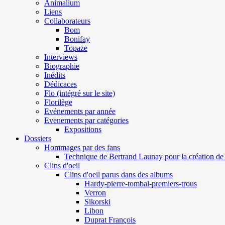
Animalium
Liens
Collaborateurs
Bom
Bonifay
Topaze
Interviews
Biographie
Inédits
Dédicaces
Flo (intégré sur le site)
Florilège
Evénements par année
Evenements par catégories
Expositions
Dossiers
Hommages par des fans
Technique de Bertrand Launay pour la création de 
Clins d'oeil
Clins d'oeil parus dans des albums
Hardy-pierre-tombal-premiers-trous
Verron
Sikorski
Libon
Duprat François